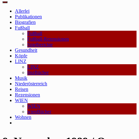
Main
Menu
Allerlei
Publikationen
Biografien
Fußball
Fußball
Fußball-Rezensionen
Spielberichte
Gesundheit
Köpfe
LINZ
LINZ
linzBücher
Musik
Niederösterreich
Reisen
Rezensionen
WIEN
WIEN
wienBücher
Wohnen