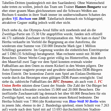
Tabellen-Dritten (punktegleich mit den Saarländern). Ohne Wattenscheid
nahe treten zu wollen, jedoch das Team um Trainer
Hannes Bongartz
war
eher einer grauen Maus gleichzusetzen und die Schwarz-Weißen aus
Bochum 6 standen in ihrer Stadt immer im unüberwindbaren Schatten des
großen
VfL Bochum
von 1848
. Tabellarisch demnach ein Schlagerspiel,
attraktiver Gegner mäßig jedoch wohl eher nicht.
Doch siehe da, das Olympia-Areal füllte sich zusehends und als die
Zweitliga-Partie um 15.30 Uhr angepfiffen wurde, fanden sich offiziell
44.171 zahlende Zuschauer im Olympiastadion ein. Wie kam es dazu? Die
Hertha verkaufte im Vorfeld die Begegnung an eine Autofirma, die
wiederum eine Summe von 150.000 Deutsche Mark (gut 1 Million
Schilling) garantierte. Im Gegenzug wurden die einheitlichen Eintrittspreise
auf 5 DM (35 Schilling) herabgesetzt. Man rechnete somit mit 30.000
Besuchern. Dieser Werbe-Coup geriet völlig ins Hintertreffen, denn durch
den Mauerfall zwei Tage vor dem Spiel konnten erstmals wieder
Fußballfans aus dem Osten zu einem Kickerl in den Westen pilgern. Der
Auto-Sponsor reagierte prompt und gewährte sämtlichen DDR-Bürgern
freien Eintritt. Der kostenlose Zutritt zum Spiel am Einlass-Drehkreuz
wurde durch das Herzeigen eines gültigen DDR-Passes ermöglicht. Und
siehe da, zahlreiche Fußballfans des
BFC Dynamo
, als auch vom
1. FC
Union Berlin
nützten diese Gunst der Stunde. Die Zahl der Ost-Bürger bei
diesem Match schwankte zwischen 15.000 und 20.000 Besuchern. Die
inoffizielle Zuschauerzahl lag demnach bei über 60.000 Besuchern für ein
Zweitliga-Spiel, was auch damals einen neuen Rekord bedeutete. Der
Hertha-Schnitt von 7.904 (die Konkurrenz von
Blau-Weiß 90 Berlin
wies
in jenem Jahr, ebenso in der 2. Bundesliga spielend, einen Schnitt von 7.263
auf) wurde nach dem Spiel mit auf 13.693 durchschnittlichen Stadion-