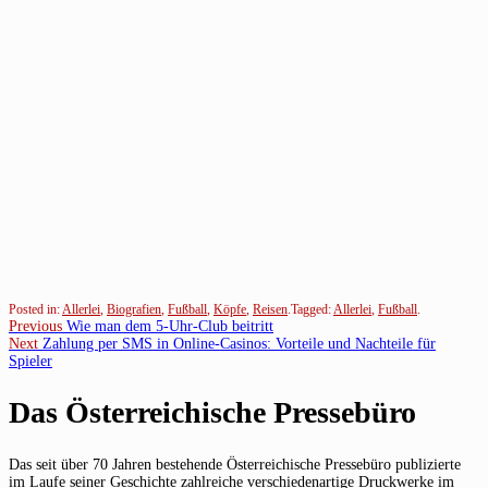
Posted in:
Allerlei
,
Biografien
,
Fußball
,
Köpfe
,
Reisen
.
Tagged:
Allerlei
,
Fußball
.
Beitragsnavigation
Previous
Previous
Wie man dem 5-Uhr-Club beitritt
Next
post:
Next
Zahlung per SMS in Online-Casinos: Vorteile und Nachteile für
post:
Spieler
Das Österreichische Pressebüro
Das seit über 70 Jahren bestehende Österreichische Pressebüro publizierte
im Laufe seiner Geschichte zahlreiche verschiedenartige Druckwerke im