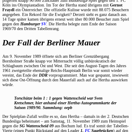
pilgerten knapp 90.000 Zuschauer zum Bundesliga-Spiel gegen den 1. FC
Köln ins Olympiastadion. Im Tor der Hertha stand übrigens mit
Gernot
Fraydl
ein Österreicher. Die offizielle Kulisse wurde mit 88.075 Besuchern
angegeben. Ein Rekord für die Ewigkeit? Derzeit sieht es ganz danach aus.
14 Tage später kamen übrigens erneut weit über 80.000 Besucher zum Spiel
gegen den
Hamburger
SV
. Die Hertha belegte zum Ende der Saison
1969/70 den Dritten Tabellenrang.
Der Fall der Berliner Mauer
Am 9. November 1989 öffnete sich am Berliner Grenzübergang
Bornholmer Straße knapp vor Mitternacht völlig unbürokratisch der
Schlagbaum zwischen Ost und West. Die seit den August-Tagen des Jahres
1961 zweigeteilte ehemalige Reichs-Hauptstadt Berlin war somit wieder
vereint, das Ende der
DDR
vorprogrammiert. Man war gespannt, inwieweit
sich diese Ost-Öffnung durch den Mauerfall auch auf die Hertha auswirken
würde.
Torschütze beim 1 : 1 gegen Wattenscheid war Sven
Kretschmer, hier anhand einer Hertha-Autogrammkarte der
Saison 1989/90. Sammlung: oepb
Der Spielplan-Zufall wollte es so, dass Hertha – damals in der 2. Deutschen
Bundesliga beheimatet – am Samstag, 11. November 1989 zum Heimspiel
gegen die
SG Wattenscheid 09
aus Bochum lud. Es traf somit der Tabellen-
Vierte (einen Punkt Rückstand auf den Leader
1.
FC
Saarbrücken
) auf den