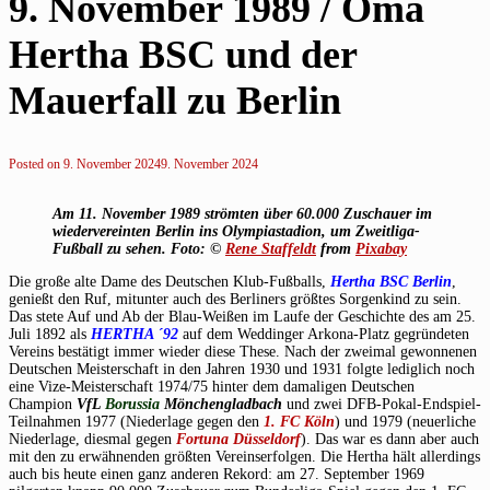
9. November 1989 / Oma
Hertha BSC und der
Mauerfall zu Berlin
Posted on
9. November 2024
9. November 2024
Am 11. November 1989 strömten über 60.000 Zuschauer im
wiedervereinten Berlin ins Olympiastadion, um Zweitliga-
Fußball zu sehen. Foto: ©
Rene Staffeldt
from
Pixabay
Die große alte Dame des Deutschen Klub-Fußballs,
Hertha BSC Berlin
,
genießt den Ruf, mitunter auch des Berliners größtes Sorgenkind zu sein.
Das stete Auf und Ab der Blau-Weißen im Laufe der Geschichte des am 25.
Juli 1892 als
HERTHA ´92
auf dem Weddinger Arkona-Platz gegründeten
Vereins bestätigt immer wieder diese These. Nach der zweimal gewonnenen
Deutschen Meisterschaft in den Jahren 1930 und 1931 folgte lediglich noch
eine Vize-Meisterschaft 1974/75 hinter dem damaligen Deutschen
Champion
VfL
Borussia
Mönchengladbach
und zwei DFB-Pokal-Endspiel-
Teilnahmen 1977 (Niederlage gegen den
1. FC Köln
) und 1979 (neuerliche
Niederlage, diesmal gegen
Fortuna Düsseldorf
). Das war es dann aber auch
mit den zu erwähnenden größten Vereinserfolgen. Die Hertha hält allerdings
auch bis heute einen ganz anderen Rekord: am 27. September 1969