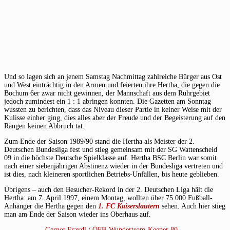
Und so lagen sich an jenem Samstag Nachmittag zahlreiche Bürger aus Ost
und West einträchtig in den Armen und feierten ihre Hertha, die gegen die
Bochum 6er zwar nicht gewinnen, der Mannschaft aus dem Ruhrgebiet
jedoch zumindest ein 1 : 1 abringen konnten. Die Gazetten am Sonntag
wussten zu berichten, dass das Niveau dieser Partie in keiner Weise mit der
Kulisse einher ging, dies alles aber der Freude und der Begeisterung auf den
Rängen keinen Abbruch tat.
Zum Ende der Saison 1989/90 stand die Hertha als Meister der 2.
Deutschen Bundesliga fest und stieg gemeinsam mit der SG Wattenscheid
09 in die höchste Deutsche Spielklasse auf. Hertha BSC Berlin war somit
nach einer siebenjährigen Abstinenz wieder in der Bundesliga vertreten und
ist dies, nach kleineren sportlichen Betriebs-Unfällen, bis heute geblieben.
Übrigens – auch den Besucher-Rekord in der 2. Deutschen Liga hält die
Hertha: am 7. April 1997, einem Montag, wollten über 75.000 Fußball-
Anhänger die Hertha gegen den
1. FC Kaiserslautern
sehen. Auch hier stieg
man am Ende der Saison wieder ins Oberhaus auf.
Gernot Fraydl / ÖFB-Wunderteam-Keeper 80