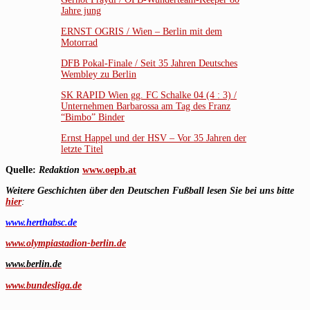
Jahre jung
ERNST OGRIS / Wien – Berlin mit dem
Motorrad
DFB Pokal-Finale / Seit 35 Jahren Deutsches
Wembley zu Berlin
SK RAPID Wien gg. FC Schalke 04 (4 : 3) /
Unternehmen Barbarossa am Tag des Franz
“Bimbo” Binder
Ernst Happel und der HSV – Vor 35 Jahren der
letzte Titel
Quelle:
Redaktion
www.oepb.at
Weitere Geschichten über den Deutschen Fußball lesen Sie bei uns bitte
hier
:
www.herthabsc.de
www.olympiastadion-berlin.de
www.berlin.de
www.bundesliga.de