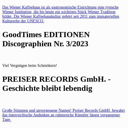
Das Wiener Kaffeehaus ist als gastronomische Einrichtung eine typische
Wiener Institution, die bis heute ein wichtiges Stück Wiener Tradition
bildet. Die Wiener Kaffeehauskultur gehört seit 2011 zum immateriellen
Kulturerbe der UNESCO.
GoodTimes EDITIONEN
Discographien Nr. 3/2023
Viel Vergnügen beim Schmökern!
PREISER RECORDS GmbH. -
Geschichte bleibt lebendig
Große Stimmen und unvergessene Namen! Preiser Records GmbH. bewahrt
das österreichische Andenken an ruhmreiche Künstler längst vergangener
Tage.