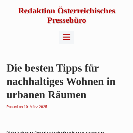
Skip
to
Redaktion Österreichisches
content
Pressebüro
Main
Menu
Die besten Tipps für
nachhaltiges Wohnen in
urbanen Räumen
Posted on
1
10. März 2025
0
.
M
ä
r
z