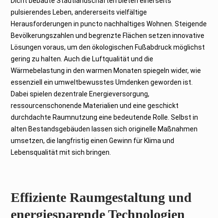
Dicht bebaute Stadtlandschaften bieten einerseits
2
0
pulsierendes Leben, andererseits vielfältige
2
5
Herausforderungen in puncto nachhaltiges Wohnen. Steigende
Bevölkerungszahlen und begrenzte Flächen setzen innovative
Lösungen voraus, um den ökologischen Fußabdruck möglichst
gering zu halten. Auch die Luftqualität und die
Wärmebelastung in den warmen Monaten spiegeln wider, wie
essenziell ein umweltbewusstes Umdenken geworden ist.
Dabei spielen dezentrale Energieversorgung,
ressourcenschonende Materialien und eine geschickt
durchdachte Raumnutzung eine bedeutende Rolle. Selbst in
alten Bestandsgebäuden lassen sich originelle Maßnahmen
umsetzen, die langfristig einen Gewinn für Klima und
Lebensqualität mit sich bringen.
Effiziente Raumgestaltung und
energiesparende Technologien