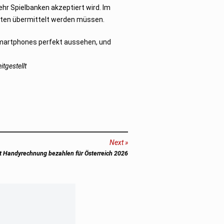
r Spielbanken akzeptiert wird. Im
Daten übermittelt werden müssen.
Smartphones perfekt aussehen, und
tgestellt
Next
it Handyrechnung bezahlen für Österreich 2026