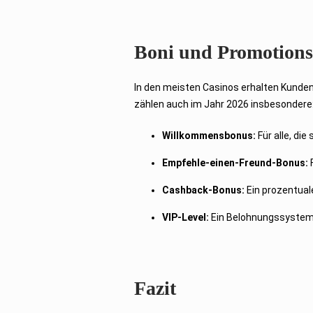
Boni und Promotions
In den meisten Casinos erhalten Kunden
zählen auch im Jahr 2026 insbesondere
Willkommensbonus:
Für alle, die
Empfehle-einen-Freund-Bonus:
F
Cashback-Bonus:
Ein prozentuale
VIP-Level:
Ein Belohnungssystem f
Fazit