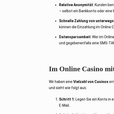
Relative Anonymität
: Kunden ben
– selbst ein Bankkonto oder eine 
Schnelle Zahlung von unterwegs
können die Einzahlung im Online
Datensparsamkeit
: Wer im Onli
und gegebenenfalls eine SMS-TA
Im Online Casino mi
Wir haben eine
Vielzahl von Casinos
ern
und sieht wie folgt aus:
Schritt 1:
Legen Sie ein Konto in 
E-Mail.