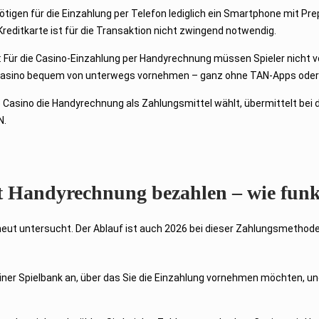
ötigen für die Einzahlung per Telefon lediglich ein Smartphone mit P
Kreditkarte ist für die Transaktion nicht zwingend notwendig.
: Für die Casino-Einzahlung per Handyrechnung müssen Spieler nicht 
 Casino bequem von unterwegs vornehmen – ganz ohne TAN-Apps oder k
ne Casino die Handyrechnung als Zahlungsmittel wählt, übermittelt be
N.
t Handyrechnung bezahlen – wie funk
eut untersucht. Der Ablauf ist auch 2026 bei dieser Zahlungsmethode 
einer Spielbank an, über das Sie die Einzahlung vornehmen möchten, un