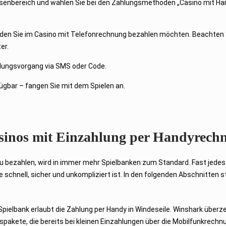
senbereich und wählen Sie bei den Zahlungsmethoden „Casino mit Ha
 den Sie im Casino mit Telefonrechnung bezahlen möchten. Beachten S
er.
lungsvorgang via SMS oder Code.
fügbar – fangen Sie mit dem Spielen an.
asinos mit Einzahlung per Handyrech
u bezahlen, wird in immer mehr Spielbanken zum Standard. Fast jedes 
schnell, sicher und unkompliziert ist. In den folgenden Abschnitten ste
pielbank erlaubt die Zahlung per Handy in Windeseile. Winshark überze
pakete, die bereits bei kleinen Einzahlungen über die Mobilfunkrechn