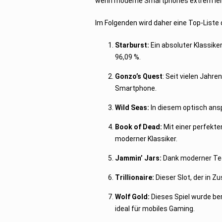
wenn moderne Smartphones extrem leistu
Im Folgenden wird daher eine Top-Liste
Starburst:
Ein absoluter Klassike
96,09 %.
Gonzo’s Quest
: Seit vielen Jahr
Smartphone.
Wild Seas:
In diesem optisch ansp
Book of Dead:
Mit einer perfekte
moderner Klassiker.
Jammin’ Jars:
Dank moderner Tec
Trillionaire:
Dieser Slot, der in 
Wolf Gold:
Dieses Spiel wurde bere
ideal für mobiles Gaming.