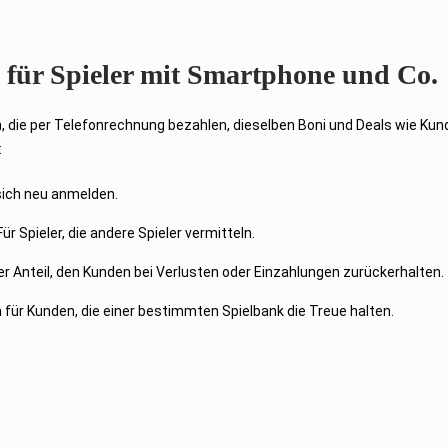
 für Spieler mit Smartphone und Co.
, die per Telefonrechnung bezahlen, dieselben Boni und Deals wie Ku
:
 sich neu anmelden.
ür Spieler, die andere Spieler vermitteln.
r Anteil, den Kunden bei Verlusten oder Einzahlungen zurückerhalten.
ür Kunden, die einer bestimmten Spielbank die Treue halten.