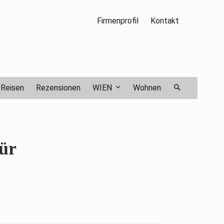
Firmenprofil
Kontakt
Reisen
Rezensionen
WIEN
Wohnen
ür