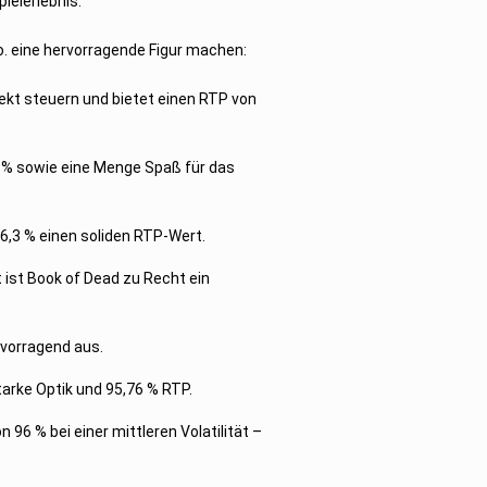
ielerlebnis.
o. eine hervorragende Figur machen:
fekt steuern und bietet einen RTP von
97 % sowie eine Menge Spaß für das
6,3 % einen soliden RTP-Wert.
 ist Book of Dead zu Recht ein
vorragend aus.
arke Optik und 95,76 % RTP.
 96 % bei einer mittleren Volatilität –