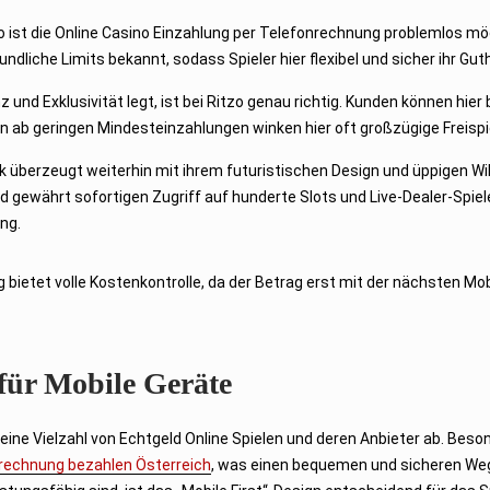
 ist die Online Casino Einzahlung per Telefonrechnung problemlos mögli
ndliche Limits bekannt, sodass Spieler hier flexibel und sicher ihr Gu
z und Exklusivität legt, ist bei Ritzo genau richtig. Kunden können hie
n ab geringen Mindesteinzahlungen winken hier oft großzügige Freisp
nk überzeugt weiterhin mit ihrem futuristischen Design und üppigen 
d gewährt sofortigen Zugriff auf hunderte Slots und Live-Dealer-Spiel
ng.
 bietet volle Kostenkontrolle, da der Betrag erst mit der nächsten Mob
für Mobile Geräte
eine Vielzahl von Echtgeld Online Spielen und deren Anbieter ab. Beson
yrechnung bezahlen Österreich
, was einen bequemen und sicheren Weg