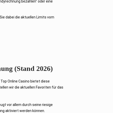
ndyrechnung bezahlen“ oder eine
ie dabei die aktuellen Limits vom
nung (Stand 2026)
Top Online Casino bietet diese
llen wir die aktuellen Favoriten für das
ugt vor allem durch seine riesige
ung aktiviert werden können.