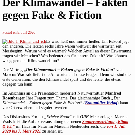
Der Klimawandel – Fakten
gegen Fake & Fiction
Posted on
9. Juni 2020
Es wird heiß und immer heißer. Ein Rekord jagt
den anderen. Die letzten sechs Jahre waren weltweit die wärmsten seit
Messbeginn. Warum wird es wärmer? Welchen Anteil an dieser Erwärmung
tragen wir Menschen? Was bedeutet das für unsere Zukunft? Was können
wir gegen den Klimawandel tun?
Der Vortrag
„
Der Klimawandel – Fakten gegen Fake & Fiction“
von
Marcus Wadsak
liefert die Antworten auf diese Fragen. Denn wir sind die
erste Generation, die den Klimawandel spürt und die letzte, die etwas
dagegen tun kann!
Im Anschluss an die Präsentation moderiert Naturvermittler
Manfred
Rosenberger
Ihre Fragen zum Thema. Das gleichnamige Buch
„Der
Klimawandel – Fakten gegen Fake & Fiction“ (
Braumüller Verlag
) kann
vor Ort erworben und signiert werden.
Das Diskussions-Forum
„Erlebte Natur“
mit
ORF
-Meteorologen Marcus
Wadsak ist die Auftaktveranstaltung der neuen
Sonderausstellung „Klima
& Ich“
im Haus für Natur im Museum Niederösterreich, die
von 1. Juli
2020 bis 7. März 2021
zu sehen ist.