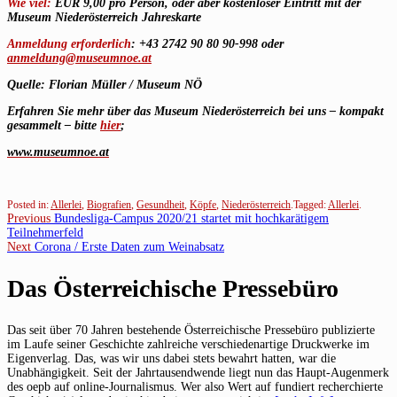
Wie viel:
EUR 9,00 pro Person, oder aber kostenloser Eintritt mit der
Museum Niederösterreich Jahreskarte
Anmeldung erforderlich
: +43 2742 90 80 90-998 oder
anmeldung@museumnoe.at
Quelle: Florian Müller / Museum NÖ
Erfahren Sie mehr über das Museum Niederösterreich bei uns – kompakt
gesammelt – bitte
hier
;
www.museumnoe.at
Posted in:
Allerlei
,
Biografien
,
Gesundheit
,
Köpfe
,
Niederösterreich
.
Tagged:
Allerlei
.
Beitragsnavigation
Previous
Previous
Bundesliga-Campus 2020/21 startet mit hochkarätigem
post:
Teilnehmerfeld
Next
Next
Corona / Erste Daten zum Weinabsatz
post:
Das Österreichische Pressebüro
Das seit über 70 Jahren bestehende Österreichische Pressebüro publizierte
im Laufe seiner Geschichte zahlreiche verschiedenartige Druckwerke im
Eigenverlag. Das, was wir uns dabei stets bewahrt hatten, war die
Unabhängigkeit. Seit der Jahrtausendwende liegt nun das Haupt-Augenmerk
des oepb auf online-Journalismus. Wer also Wert auf fundiert recherchierte