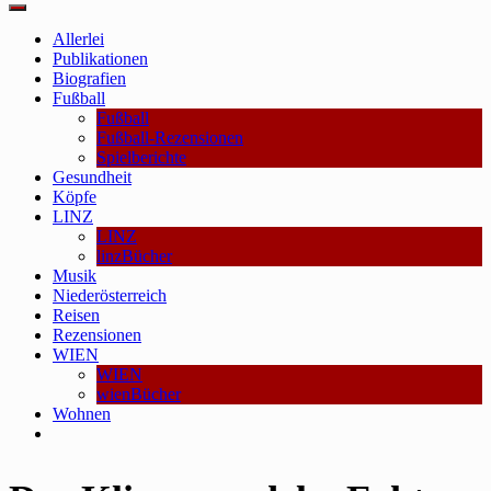
Main
Menu
Allerlei
Publikationen
Biografien
Fußball
Fußball
Fußball-Rezensionen
Spielberichte
Gesundheit
Köpfe
LINZ
LINZ
linzBücher
Musik
Niederösterreich
Reisen
Rezensionen
WIEN
WIEN
wienBücher
Wohnen