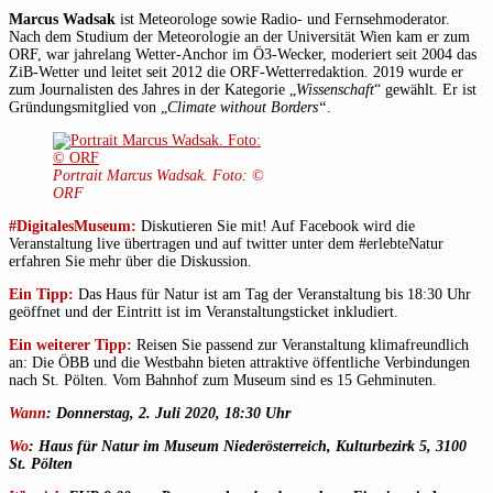
Marcus Wadsak
ist Meteorologe sowie Radio- und Fernsehmoderator.
Nach dem Studium der Meteorologie an der Universität Wien kam er zum
ORF, war jahrelang Wetter-Anchor im Ö3-Wecker, moderiert seit 2004 das
ZiB-Wetter und leitet seit 2012 die ORF-Wetterredaktion. 2019 wurde er
zum Journalisten des Jahres in der Kategorie „
Wissenschaft
“ gewählt. Er ist
Gründungsmitglied von „
Climate without Borders“
.
Portrait Marcus Wadsak. Foto: ©
ORF
#DigitalesMuseum:
Diskutieren Sie mit! Auf Facebook wird die
Veranstaltung live übertragen und auf twitter unter dem #erlebteNatur
erfahren Sie mehr über die Diskussion.
Ein Tipp:
Das Haus für Natur ist am Tag der Veranstaltung bis 18:30 Uhr
geöffnet und der Eintritt ist im Veranstaltungsticket inkludiert.
Ein weiterer Tipp:
Reisen Sie passend zur Veranstaltung klimafreundlich
an: Die ÖBB und die Westbahn bieten attraktive öffentliche Verbindungen
nach St. Pölten. Vom Bahnhof zum Museum sind es 15 Gehminuten.
Wann
: Donnerstag, 2. Juli 2020, 18:30 Uhr
Wo
: Haus für Natur im Museum Niederösterreich, Kulturbezirk 5, 3100
St. Pölten