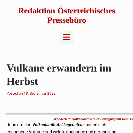
Skip
to
Redaktion Österreichisches
content
Pressebüro
Main
Menu
Vulkane erwandern im
Herbst
Posted on
1
18. September 2022
8
.
S
e
p
t
Wandern im Vulkanland vereint Bewegung mit Genuss 
e
Rund um das
m
Vulkanlandhotel Legenstein
lassen sich
b
erloschene Vulkane und viele kulinarische und persönliche
e