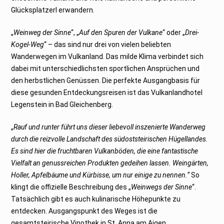
r
Glücksplatzerl erwandern.
2
0
2
2
„
Weinweg der Sinne
“, „
Auf den Spuren der Vulkane
“ oder „
Drei-
Kogel-Weg
“ – das sind nur drei von vielen beliebten
Wanderwegen im Vulkanland. Das milde Klima verbindet sich
dabei mit unterschiedlichsten sportlichen Ansprüchen und
den herbstlichen Genüssen. Die perfekte Ausgangbasis für
diese gesunden Entdeckungsreisen ist das Vulkanlandhotel
Legenstein in Bad Gleichenberg.
„
Rauf und runter führt uns dieser liebevoll inszenierte Wanderweg
durch die reizvolle Landschaft des südoststeirischen Hügellandes.
Es sind hier die fruchtbaren Vulkanböden, die eine fantastische
Vielfalt an genussreichen Produkten gedeihen lassen. Weingärten,
Holler, Apfelbäume und Kürbisse, um nur einige zu nennen.“
So
klingt die offizielle Beschreibung des „
Weinwegs der Sinne
“.
Tatsächlich gibt es auch kulinarische Höhepunkte zu
entdecken. Ausgangspunkt des Weges ist die
gesamtsteirische Vinothek in St. Anna am Aigen.