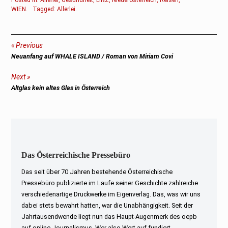
WIEN
.
Tagged:
Allerlei
.
Beitragsnavigation
Previous
Previous
Neuanfang auf WHALE ISLAND / Roman von Miriam Covi
post:
Next
Next
Altglas kein altes Glas in Österreich
post:
Das Österreichische Pressebüro
Das seit über 70 Jahren bestehende Österreichische
Pressebüro publizierte im Laufe seiner Geschichte zahlreiche
verschiedenartige Druckwerke im Eigenverlag. Das, was wir uns
dabei stets bewahrt hatten, war die Unabhängigkeit. Seit der
Jahrtausendwende liegt nun das Haupt-Augenmerk des oepb
auf online-Journalismus. Wer also Wert auf fundiert