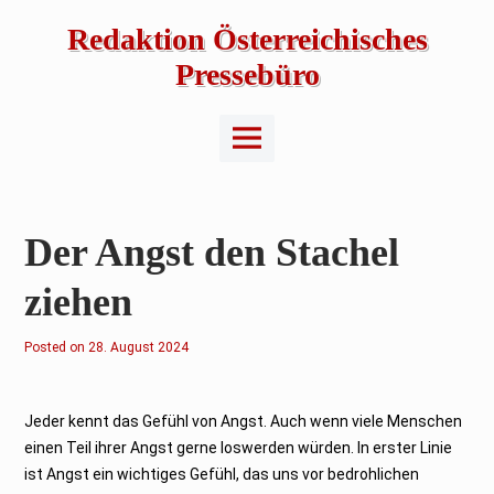
Skip
to
Redaktion Österreichisches
content
Pressebüro
Main
Menu
Der Angst den Stachel
ziehen
Posted on
2
28. August 2024
8
.
A
u
g
Jeder kennt das Gefühl von Angst. Auch wenn viele Menschen
u
einen Teil ihrer Angst gerne loswerden würden. In erster Linie
s
t
ist Angst ein wichtiges Gefühl, das uns vor bedrohlichen
2
0