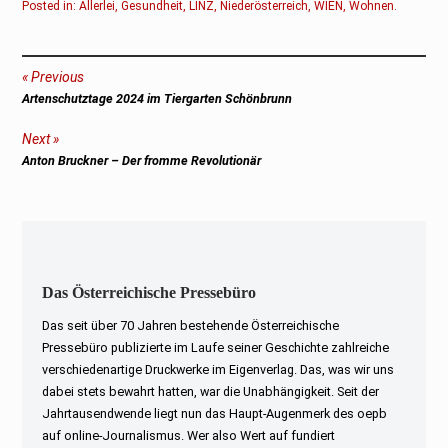
Posted in:
Allerlei
,
Gesundheit
,
LINZ
,
Niederösterreich
,
WIEN
,
Wohnen
.
Beitragsnavigation
Previous
Previous
Artenschutztage 2024 im Tiergarten Schönbrunn
post:
Next
Next
Anton Bruckner – Der fromme Revolutionär
post:
Das Österreichische Pressebüro
Das seit über 70 Jahren bestehende Österreichische
Pressebüro publizierte im Laufe seiner Geschichte zahlreiche
verschiedenartige Druckwerke im Eigenverlag. Das, was wir uns
dabei stets bewahrt hatten, war die Unabhängigkeit. Seit der
Jahrtausendwende liegt nun das Haupt-Augenmerk des oepb
auf online-Journalismus. Wer also Wert auf fundiert