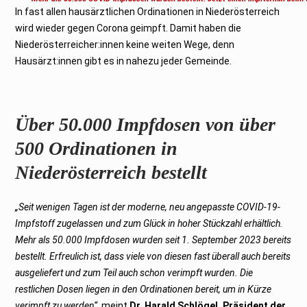
e
In fast allen hausärztlichen Ordinationen in Niederösterreich
m
b
wird wieder gegen Corona geimpft. Damit haben die
e
r
Niederösterreicher:innen keine weiten Wege, denn
2
0
Hausärzt:innen gibt es in nahezu jeder Gemeinde.
2
3
Über 50.000 Impfdosen von über
500 Ordinationen in
Niederösterreich bestellt
„Seit wenigen Tagen ist der moderne, neu angepasste COVID-19-
Impfstoff zugelassen und zum Glück in hoher Stückzahl erhältlich.
Mehr als 50.000 Impfdosen wurden seit 1. September 2023 bereits
bestellt. Erfreulich ist, dass viele von diesen fast überall auch bereits
ausgeliefert und zum Teil auch schon verimpft wurden. Die
restlichen Dosen liegen in den Ordinationen bereit, um in Kürze
verimpft zu werden“,
meint
Dr. Harald Schlögel, Präsident der