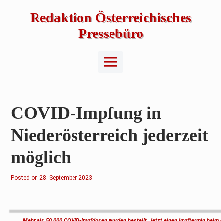
Skip
to
Redaktion Österreichisches
content
Pressebüro
Main
Menu
COVID-Impfung in
Niederösterreich jederzeit
möglich
Posted on
2
28. September 2023
9
.
S
e
p
t
Mehr als 50.000 COVID-Impfdosen wurden bestellt. Jetzt einen Impftermin beim 