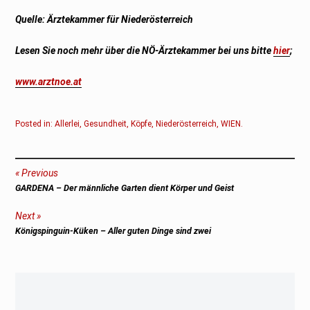
Quelle: Ärztekammer für Niederösterreich
Lesen Sie noch mehr über die NÖ-Ärztekammer bei uns bitte
hier
;
www.arztnoe.at
Posted in:
Allerlei
,
Gesundheit
,
Köpfe
,
Niederösterreich
,
WIEN
.
Beitragsnavigation
Previous
Previous
GARDENA – Der männliche Garten dient Körper und Geist
post:
Next
Next
Königspinguin-Küken – Aller guten Dinge sind zwei
post: