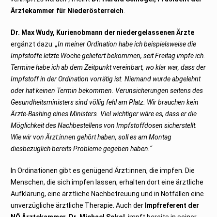
Ärztekammer für Niederösterreich
.
Dr. Max Wudy, Kurienobmann der niedergelassenen Ärzte
ergänzt dazu:
„In meiner Ordination habe ich beispielsweise die
Impfstoffe letzte Woche geliefert bekommen, seit Freitag impfe ich.
Termine habe ich ab dem Zeitpunkt vereinbart, wo klar war, dass der
Impfstoff in der Ordination vorrätig ist. Niemand wurde abgelehnt
oder hat keinen Termin bekommen. Verunsicherungen seitens des
Gesundheitsministers sind völlig fehl am Platz. Wir brauchen kein
Ärzte-Bashing eines Ministers. Viel wichtiger wäre es, dass er die
Möglichkeit des Nachbestellens von Impfstoffdosen sicherstellt.
Wie wir von Ärzt:innen gehört haben, soll es am Montag
diesbezüglich bereits Probleme gegeben haben.“
In Ordinationen gibt es genügend Ärzt:innen, die impfen. Die
Menschen, die sich impfen lassen, erhalten dort eine ärztliche
Aufklärung, eine ärztliche Nachbetreuung und in Notfällen eine
unverzügliche ärztliche Therapie. Auch der
Impfreferent der
NÖ Ärztekammer, Dr. Michael Sokol
, impft bereits in seiner