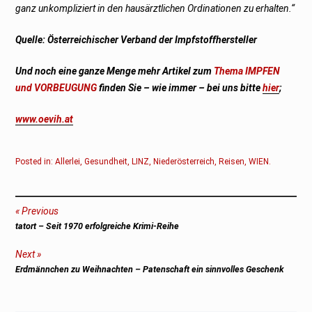
ganz unkompliziert in den hausärztlichen Ordinationen zu erhalten.“
Quelle: Österreichischer Verband der Impfstoffhersteller
Und noch eine ganze Menge mehr Artikel zum
Thema IMPFEN
und VORBEUGUNG
finden Sie – wie immer – bei uns bitte
hier
;
www.oevih.at
Posted in:
Allerlei
,
Gesundheit
,
LINZ
,
Niederösterreich
,
Reisen
,
WIEN
.
Beitragsnavigation
Previous
Previous
tatort – Seit 1970 erfolgreiche Krimi-Reihe
post:
Next
Next
Erdmännchen zu Weihnachten – Patenschaft ein sinnvolles Geschenk
post: