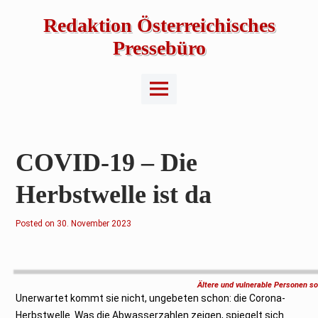
Skip
to
Redaktion Österreichisches
content
Pressebüro
Main
Menu
COVID-19 – Die
Herbstwelle ist da
Posted on
1
30. November 2023
.
D
e
z
e
m
Ältere und vulnerable Personen so
b
Unerwartet kommt sie nicht, ungebeten schon: die Corona-
e
r
Herbstwelle. Was die Abwasserzahlen zeigen, spiegelt sich
2