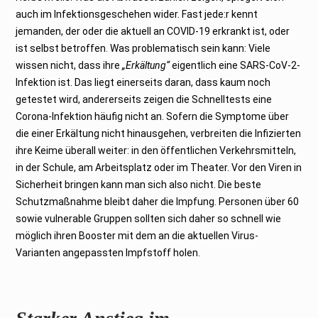
0
auch im Infektionsgeschehen wider. Fast jede:r kennt
2
3
jemanden, der oder die aktuell an COVID-19 erkrankt ist, oder
ist selbst betroffen. Was problematisch sein kann: Viele
wissen nicht, dass ihre
„Erkältung“
eigentlich eine SARS-CoV-2-
Infektion ist. Das liegt einerseits daran, dass kaum noch
getestet wird, andererseits zeigen die Schnelltests eine
Corona-Infektion häufig nicht an. Sofern die Symptome über
die einer Erkältung nicht hinausgehen, verbreiten die Infizierten
ihre Keime überall weiter: in den öffentlichen Verkehrsmitteln,
in der Schule, am Arbeitsplatz oder im Theater. Vor den Viren in
Sicherheit bringen kann man sich also nicht. Die beste
Schutzmaßnahme bleibt daher die Impfung. Personen über 60
sowie vulnerable Gruppen sollten sich daher so schnell wie
möglich ihren Booster mit dem an die aktuellen Virus-
Varianten angepassten Impfstoff holen.