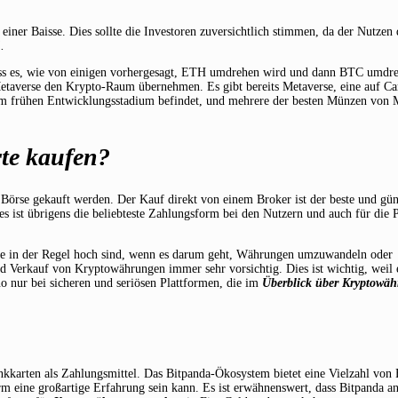
 einer Baisse. Dies sollte die Investoren zuversichtlich stimmen, da der Nutzen 
.
, dass es, wie von einigen vorhergesagt, ETH umdrehen wird und dann BTC umdr
etaverse den Krypto-Raum übernehmen. Es gibt bereits Metaverse, eine auf C
nem frühen Entwicklungsstadium befindet, und mehrere der besten Münzen von 
te kaufen?
 Börse gekauft werden. Der Kauf direkt von einem Broker ist der beste und gün
ies ist übrigens die beliebteste Zahlungsform bei den Nutzern und auch für die 
, die in der Regel hoch sind, wenn es darum geht, Währungen umzuwandeln oder
Verkauf von Kryptowährungen immer sehr vorsichtig. Dies ist wichtig, weil 
 nur bei sicheren und seriösen Plattformen, die im
Überblick über Kryptowä
ankkarten als Zahlungsmittel. Das Bitpanda-Ökosystem bietet eine Vielzahl von
rm eine großartige Erfahrung sein kann. Es ist erwähnenswert, dass Bitpanda a