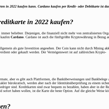
n in 2022 kaufen kann. Cardano kaufen per Kredit- oder Debitkarte ist da
ditkarte in 2022 kaufen?
mmer beliebter. Diejenigen, die finanziell nicht mehr von zentralisierten Org
, kaufen
Cardano
. Cardano ist auch die fünftgrößte Kryptowährung in Bezug a
 allgemein als gute Investition angesehen. Der Coin kann nicht durch Mining ak
rdient oder gekauft werden. Der Vermögenswert ist auf zahlreichen Krypto-
ormate, aber es gibt auch Plattformen, die Banküberweisungen und Bankbelege 
ler bürokratisch, werden aber nach der Identitätsüberprüfung zu einem siche
niedriger sind. Kreditkarten sind zwar bequem zu bezahlen, haben aber in der R
 sofort haben wollen, ist die Karte die beste Option. Auf die gleiche Weise k
ren?