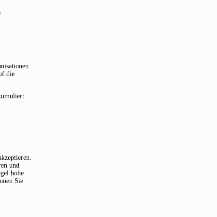
s
anisationen
uf die
kumuliert
akzeptieren.
ren und
egel hohe
önnen Sie