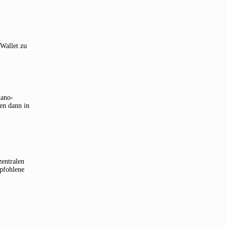
Wallet zu
dano-
en dann in
zentralen
pfohlene