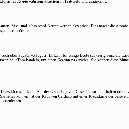
attform für
Kryptowährung tauschen
in Fiat-Geld und umgekehrt.
aufen. Visa- und Mastercard-Karten werden akzeptiert. Dies macht die Atomic 
 speichern möchten.
s auch über PayPal verfügbar. Es kann für einige Leute schwierig sein, die Car
ünzen bei eToro handeln, um einen Gewinn zu erzielen. Sie können diese Münz
e Investition sein kann. Auf der Grundlage von Geschäftspartnerschaften und de
e sehen können, ist der Kauf von Cardano mit einer Kreditkarte der beste em
nnenzulernen.