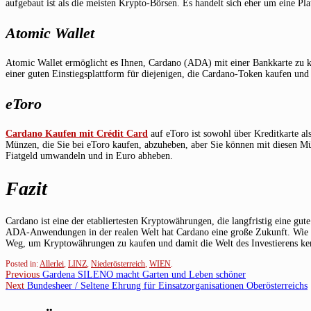
aufgebaut ist als die meisten Krypto-Börsen. Es handelt sich eher um eine Pl
Atomic Wallet
Atomic Wallet ermöglicht es Ihnen, Cardano (ADA) mit einer Bankkarte zu k
einer guten Einstiegsplattform für diejenigen, die Cardano-Token kaufen und
eToro
Cardano Kaufen mit Crédit Card
auf eToro ist sowohl über Kreditkarte al
Münzen, die Sie bei eToro kaufen, abzuheben, aber Sie können mit diesen M
Fiatgeld umwandeln und in Euro abheben.
Fazit
Cardano ist eine der etabliertesten Kryptowährungen, die langfristig eine gut
ADA-Anwendungen in der realen Welt hat Cardano eine große Zukunft. Wie Si
Weg, um Kryptowährungen zu kaufen und damit die Welt des Investierens ke
Posted in:
Allerlei
,
LINZ
,
Niederösterreich
,
WIEN
.
Beitragsnavigation
Previous
Previous
Gardena SILENO macht Garten und Leben schöner
Next
post:
Next
Bundesheer / Seltene Ehrung für Einsatzorganisationen Oberösterreichs
post: