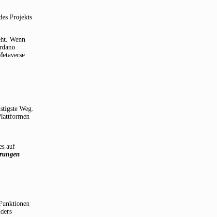
des Projekts
eht. Wenn
ardano
Metaverse
stigste Weg.
Plattformen
es auf
hrungen
 Funktionen
nders