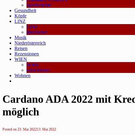
Spielberichte
Gesundheit
Köpfe
LINZ
LINZ
linzBücher
Musik
Niederösterreich
Reisen
Rezensionen
WIEN
WIEN
wienBücher
Wohnen
Cardano ADA 2022 mit Kredi
möglich
Posted on
23. Mai 2022
13. Mai 2022