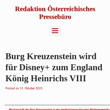
Skip
to
Redaktion Österreichisches
content
Pressebüro
Main
Menu
Burg Kreuzenstein wird
für Disney+ zum England
König Heinrichs VIII
Posted on
1
15. Oktober 2023
5
.
O
k
t
o
Westansicht der
Burg Kreuzenstein
in der niederösterreichischen Marktgemeinde