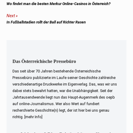
Previous
Wo findet man die besten Merkur Online-Casinos in Österreich?
post:
Next
Next
In Fußballstadien rollt der Ball auf Richter Rasen
post:
Das Österreichische Pressebüro
Das seit über 70 Jahren bestehende Österreichische
Pressebüro publizierte im Laufe seiner Geschichte zahlreiche
verschiedenartige Druckwerke im Eigenverlag. Das, was wir uns
dabei stets bewahrt hatten, war die Unabhängigkeit. Seit der
Jahrtausendwende liegt nun das Haupt-Augenmerk des oepb
auf online-Journalismus. Wer also Wert auf fundiert
recherchierte Geschichte(n) legt, der ist hier bei uns genau
richtig.
[mehr Info]