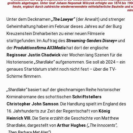
b
großteils abgetragen. Unter
Graf Johann Nepomuk Wilczek
erfolgte von 1874 bis 19
e
heute, ergänzt durch zahlreiche wiederverwendete mittelalterliche Bauteile und 
r
nör
2
0
Unter dem Decknamen
„The Lawyer“
(der Anwalt) und strenger
2
3
Geheimhaltung haben im Februar dieses Jahres auf der Burg
Kreuzenstein Dreharbeiten zu einer neuen Filmserie
stattgefunden. Im Auftrag des
Streaming-Senders Disney+
und
der
Produktionsfirma All3Media
hat dort der englische
Regisseur Justin Chadwick
vier Wochen lang Szenen für die
Historienserie
„Shardlake“
aufgenommen. Sie soll ab 2024 – ein
genaues Startdatum steht noch nicht fest – über die TV-
Schirme flimmern.
„Shardlake“
basiert auf der gleichnamigen Reihe historischer
Kriminalromane des schottischen
Schriftstellers
Christopher John Samson
. Die Handlung spielt im England des
16. Jahrhunderts zur Zeit der Regentschaft von
König
Heinrich VIII.
Die Serie erzählt die Geschichte von Matthew
Shardlake, dargestellt von
Arthur Hughes
(„The Innocents“,
„Then Barbara Met Alan“).