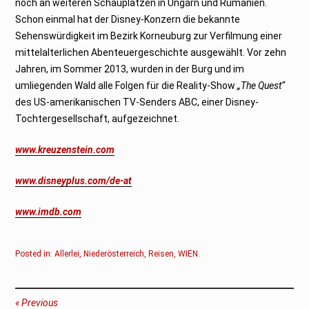
noch an weiteren Schauplätzen in Ungarn und Rumänien.
Schon einmal hat der Disney-Konzern die bekannte
Sehenswürdigkeit im Bezirk Korneuburg zur Verfilmung einer
mittelalterlichen Abenteuergeschichte ausgewählt. Vor zehn
Jahren, im Sommer 2013, wurden in der Burg und im
umliegenden Wald alle Folgen für die Reality-Show
„The Quest“
des US-amerikanischen TV-Senders ABC, einer Disney-
Tochtergesellschaft, aufgezeichnet.
www.kreuzenstein.com
www.disneyplus.com/de-at
www.imdb.com
Posted in:
Allerlei
,
Niederösterreich
,
Reisen
,
WIEN
.
Beitragsnavigation
Previous