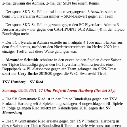
2-mal gewann die Admira, 2-mal der SKN bei einem Remis.
– Der spusu SKN St. Pölten traf in den vergangenen 5 Auswärtsspielen
beim FC Flyeralarm Admira immer – SKN-Bestwert gegen ein Team.
– Der spusu SKN St. Pölten gewann gegen den FC Flyeralarm Admira 3
Auswärtsspiele – nur gegen den CASHPOINT SCR Altach (4) in der Tipico
Bundesliga mehr.
– Der FC Flyeralarm Admira erzielte im Frühjahr 4 Tore nach Flanken aus
dem Spiel heraus, nachdem den Niederösterreichern im Herbst 2020 kein
einziger Treffer auf diese Weise gelungen war.
–
Alexander Schmidt
schnürte in den ersten beiden Spielen dieser Saison
der Tipico Bundesliga gegen den FC Flyeralarm Admira jeweils einen
Doppelpack. 4 BL-Saisontore gegen ein Team gelangen im SKN-Dress
sonst nur
Cory Burke
2019/20 gegen die WSG Swarovski Tirol.
TSV Hartberg –
SV Ried
Samstag, 08.05.2021, 17 Uhr, Profertil Arena Hartberg (live bei Sky)
– Die SV Guntamatic Ried ist in der Tipico Bundesliga gegen den TSV
Prolactal Hartberg seit 3 Spielen ungeschlagen. 4 ungeschlagene BL-Spiele
in Folge gelangen Ried zuletzt im Kalenderjahr 2016 gegen den
SV
Mattersburg
.
– Die SV Guntamatic Ried erzielte gegen den TSV Prolactal Hartberg in
dieser Saison der Tipico Bundesliga 6 Tore – so viele wie sonst nur gegen