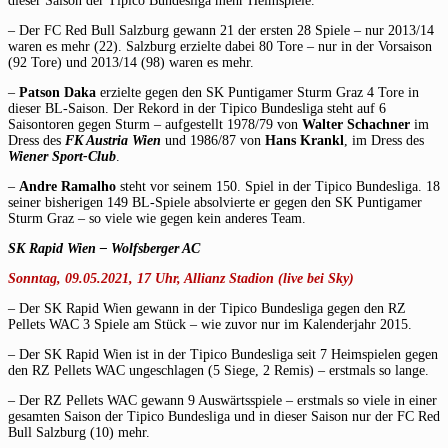
dieser Saison der Tipico Bundesliga mehr Heimspiele.
– Der FC Red Bull Salzburg gewann 21 der ersten 28 Spiele – nur 2013/14
waren es mehr (22). Salzburg erzielte dabei 80 Tore – nur in der Vorsaison
(92 Tore) und 2013/14 (98) waren es mehr.
–
Patson Daka
erzielte gegen den SK Puntigamer Sturm Graz 4 Tore in
dieser BL-Saison. Der Rekord in der Tipico Bundesliga steht auf 6
Saisontoren gegen Sturm – aufgestellt 1978/79 von
Walter Schachner
im
Dress des
FK Austria Wien
und 1986/87 von
Hans Krankl
, im Dress des
Wiener Sport-Club
.
–
Andre Ramalho
steht vor seinem 150. Spiel in der Tipico Bundesliga. 18
seiner bisherigen 149 BL-Spiele absolvierte er gegen den SK Puntigamer
Sturm Graz – so viele wie gegen kein anderes Team.
SK Rapid Wien – Wolfsberger AC
Sonntag, 09.05.2021, 17 Uhr, Allianz Stadion (live bei Sky)
– Der SK Rapid Wien gewann in der Tipico Bundesliga gegen den RZ
Pellets WAC 3 Spiele am Stück – wie zuvor nur im Kalenderjahr 2015.
– Der SK Rapid Wien ist in der Tipico Bundesliga seit 7 Heimspielen gegen
den RZ Pellets WAC ungeschlagen (5 Siege, 2 Remis) – erstmals so lange.
– Der RZ Pellets WAC gewann 9 Auswärtsspiele – erstmals so viele in einer
gesamten Saison der Tipico Bundesliga und in dieser Saison nur der FC Red
Bull Salzburg (10) mehr.