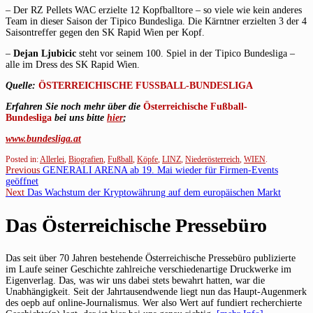
– Der RZ Pellets WAC erzielte 12 Kopfballtore – so viele wie kein anderes
Team in dieser Saison der Tipico Bundesliga. Die Kärntner erzielten 3 der 4
Saisontreffer gegen den SK Rapid Wien per Kopf.
–
Dejan Ljubicic
steht vor seinem 100. Spiel in der Tipico Bundesliga –
alle im Dress des SK Rapid Wien.
Quelle:
ÖSTERREICHISCHE FUSSBALL-BUNDESLIGA
Erfahren Sie noch mehr über die
Österreichische Fußball-
Bundesliga
bei uns bitte
hier
;
www.bundesliga.at
Posted in:
Allerlei
,
Biografien
,
Fußball
,
Köpfe
,
LINZ
,
Niederösterreich
,
WIEN
.
Beitragsnavigation
Previous
Previous
GENERALI ARENA ab 19. Mai wieder für Firmen-Events
post:
geöffnet
Next
Next
Das Wachstum der Kryptowährung auf dem europäischen Markt
post:
Das Österreichische Pressebüro
Das seit über 70 Jahren bestehende Österreichische Pressebüro publizierte
im Laufe seiner Geschichte zahlreiche verschiedenartige Druckwerke im
Eigenverlag. Das, was wir uns dabei stets bewahrt hatten, war die
Unabhängigkeit. Seit der Jahrtausendwende liegt nun das Haupt-Augenmerk
des oepb auf online-Journalismus. Wer also Wert auf fundiert recherchierte