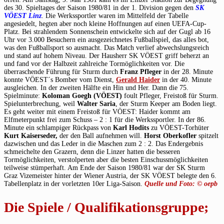
des 30. Spieltages der Saison 1980/81 in der 1. Division gegen den
SK
VÖEST Linz
. Die Werkssportler waren im Mittelfeld der Tabelle
angesiedelt, hegten aber noch kleine Hoffnungen auf einen UEFA-Cup-
Platz. Bei strahlendem Sonnenschein entwickelte sich auf der Gugl ab 16
Uhr vor 3.000 Besuchern ein ausgezeichnetes Fußballspiel, das alles bot,
was den Fußballsport so ausmacht. Das Match verlief abwechslungsreich
und stand auf hohem Niveau. Der Hausherr SK VÖEST griff beherzt an
und fand vor der Halbzeit zahlreiche Tormöglichkeiten vor. Die
überraschende Führung für Sturm durch
Franz Pfleger
in der 28. Minute
konnte VÖEST´s Bomber vom Dienst,
Gerald Haider
in der 40. Minute
ausgleichen. In der zweiten Hälfte ein Hin und Her. Dann die 75.
Spielminute:
Koloman Goegh (VÖEST)
foult Pfleger, Freistoß für Sturm.
Spielunterbrechung, weil
Walter Saria
, der Sturm Keeper am Boden liegt.
Es geht weiter mit einem Freistoß für VÖEST: Haider kommt am
Elfmeterpunkt frei zum Schuss – 2 : 1 für die Werkssportler. In der 86.
Minute ein schlampiger Rückpass von
Karl Hodits
zu VÖEST-Torhüter
Kurt Kaiserseder,
der den Ball aufnehmen will.
Horst Oberkofler
spitzelt
dazwischen und das Leder in die Maschen zum 2 : 2. Das Endergebnis
schmeichelte den Grazern, denn die Linzer hatten die besseren
Tormöglichkeiten, verstolperten aber die besten Einschussmöglichkeiten
teilweise stümperhaft. Am Ende der Saison 1980/81 war der SK Sturm
Graz Vizemeister hinter der Wiener Austria, der SK VÖEST belegte den 6.
Tabellenplatz in der vorletzten 10er Liga-Saison.
Quelle und Foto: © oepb
Die Spiele / Qualifikationsgruppe;