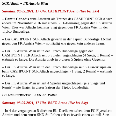
SCR Altach
–
FK Austria Wien
Samstag, 08.05.2021, 17 Uhr, CASHPOINT Arena (live bei Sky)
–
Damir Canadis
erste Amtszeit als Trainer des CASHPOINT SCR Altach
endete im November 2016 mit einem 5 : 1-Heimsieg gegen den FK Austria
Wien. Dies war Altachs höchster Sieg gegen den FK Austria Wien in der
Tipico Bundesliga.
– Der CASHPOINT SCR Altach gewann in der Tipico Bundesliga 13-mal
gegen den FK Austria Wien – so häufig wie gegen kein anderes Team.
– Der FK Austria Wien ist in der Tipico Bundesliga gegen den
CASHPOINT SCR Altach seit 5 Spielen ungeschlagen (4 Siege, 1 Remis) –
erstmals so lange. Die Austria blieb in 3 dieser 5 Spiele ohne Gegentor.
– Der FK Austria Wien ist in der Tipico Bundesliga seit 3 Auswärtsspielen
beim CASHPOINT SCR Altach ungeschlagen (1 Sieg, 2 Remis) – erstmals
so lange.
– Der FK Austria Wien ist seit 4 Spielen ungeschlagen (je 2 Siege und
Remis) – nie länger in dieser Saison der Tipico Bundesliga.
FC Admira/Wacker
–
SKN St. Pölten
Samstag, 08.05.2021, 17 Uhr, BSFZ-Arena (live bei Sky)
– In 4 der vergangenen 5 direkten BL-Duelle zwischen dem FC Flyeralarm
Admira und dem spusu SKN St. Pölten gab es jeweils einen zu-null-Sieg –