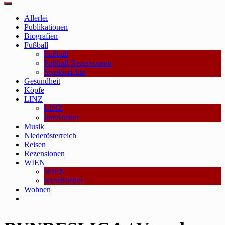
Main
Menu
Allerlei
Publikationen
Biografien
Fußball
Fußball
Fußball-Rezensionen
Spielberichte
Gesundheit
Köpfe
LINZ
LINZ
linzBücher
Musik
Niederösterreich
Reisen
Rezensionen
WIEN
WIEN
wienBücher
Wohnen