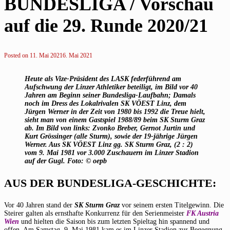
BUNDESLIGA / Vorschau
auf die 29. Runde 2020/21
Posted on
11. Mai 2021
6. Mai 2021
Heute als Vize-Präsident des LASK federführend am
Aufschwung der Linzer Athletiker beteiligt, im Bild vor 40
Jahren am Beginn seiner Bundesliga-Laufbahn; Damals
noch im Dress des Lokalrivalen SK VÖEST Linz, dem
Jürgen Werner in der Zeit von 1980 bis 1992 die Treue hielt,
sieht man von einem Gastspiel 1988/89 beim SK Sturm Graz
ab. Im Bild von links: Zvonko Breber, Gernot Jurtin und
Kurt Grössinger (alle Sturm), sowie der 19-jährige Jürgen
Werner. Aus SK VÖEST Linz gg. SK Sturm Graz, (2 : 2)
vom 9. Mai 1981 vor 3.000 Zuschauern im Linzer Stadion
auf der Gugl. Foto: © oepb
AUS DER BUNDESLIGA-GESCHICHTE:
Vor 40 Jahren stand der
SK Sturm Graz
vor seinem ersten Titelgewinn. Die
Steirer galten als ernsthafte Konkurrenz für den Serienmeister
FK Austria
Wien
und hielten die Saison bis zum letzten Spieltag hin spannend und
offen. Am Samstag, 9. Mai 1981 kam es im Linzer Stadion zur Begegnung