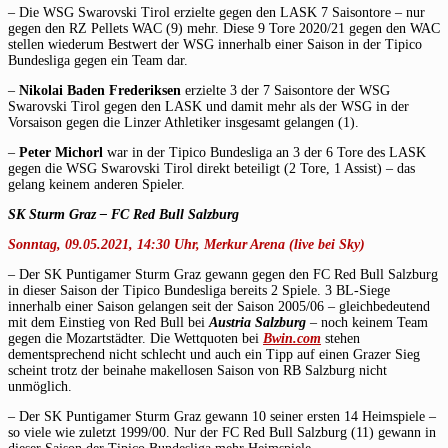
– Die WSG Swarovski Tirol erzielte gegen den LASK 7 Saisontore – nur
gegen den RZ Pellets WAC (9) mehr. Diese 9 Tore 2020/21 gegen den WAC
stellen wiederum Bestwert der WSG innerhalb einer Saison in der Tipico
Bundesliga gegen ein Team dar.
–
Nikolai Baden Frederiksen
erzielte 3 der 7 Saisontore der WSG
Swarovski Tirol gegen den LASK und damit mehr als der WSG in der
Vorsaison gegen die Linzer Athletiker insgesamt gelangen (1).
–
Peter Michorl
war in der Tipico Bundesliga an 3 der 6 Tore des LASK
gegen die WSG Swarovski Tirol direkt beteiligt (2 Tore, 1 Assist) – das
gelang keinem anderen Spieler.
SK Sturm Graz
–
FC Red Bull Salzburg
Sonntag, 09.05.2021, 14:30 Uhr, Merkur Arena (live bei Sky)
– Der SK Puntigamer Sturm Graz gewann gegen den FC Red Bull Salzburg
in dieser Saison der Tipico Bundesliga bereits 2 Spiele. 3 BL-Siege
innerhalb einer Saison gelangen seit der Saison 2005/06 – gleichbedeutend
mit dem Einstieg von Red Bull bei
Austria Salzburg
– noch keinem Team
gegen die Mozartstädter. Die Wettquoten bei
Bwin.com
stehen
dementsprechend nicht schlecht und auch ein Tipp auf einen Grazer Sieg
scheint trotz der beinahe makellosen Saison von RB Salzburg nicht
unmöglich.
– Der SK Puntigamer Sturm Graz gewann 10 seiner ersten 14 Heimspiele –
so viele wie zuletzt 1999/00. Nur der FC Red Bull Salzburg (11) gewann in