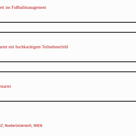
ett ins Fußballmanagement
rtet mit hochkarätigem Teilnehmerfeld
tartet
NZ
,
Niederösterreich
,
WIEN
.