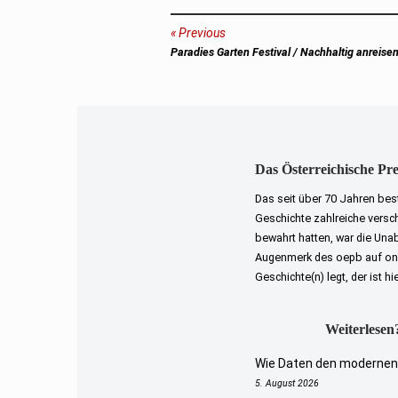
Beitragsnavigation
Previous
Previous
Paradies Garten Festival / Nachhaltig anreise
post:
Das Österreichische Pr
Das seit über 70 Jahren bes
Geschichte zahlreiche versch
bewahrt hatten, war die Una
Augenmerk des oepb auf onli
Geschichte(n) legt, der ist hi
Weiterlesen?
Wie Daten den modernen 
5. August 2026