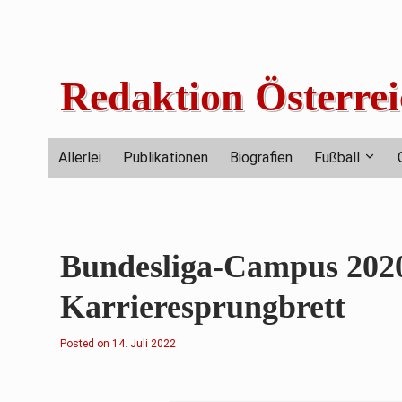
Skip
to
content
Redaktion Österrei
Allerlei
Publikationen
Biografien
Fußball
Bundesliga-Campus 2020
Karrieresprungbrett
Posted on
1
14. Juli 2022
6
.
J
u
l