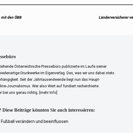
Next
n mit den ÖBB
Länderversicherer ve
post:
essebüro
tehende Österreichische Pressebüro publizierte im Laufe seiner
iedenartige Druckwerke im Eigenverlag. Das, was wir uns dabei stets
bhängigkeit. Seit der Jahrtausendwende liegt nun das Haupt-
ne-Journalismus. Wer also Wert auf fundiert recherchierte
er bei uns genau richtig.
[mehr Info]
 Diese Beiträge könnten Sie auch interessieren:
Fußball verändern und beeinflussen