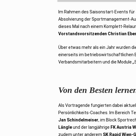
i
2
Im Rahmen des Saisonstart-Events für
0
2
Absolvierung der Sportmanagement-Au
2
dieses Mal nach einem Komplett-Relaun
Vorstandsvorsitzenden Christian Ebe
Über etwas mehr als ein Jahr wurden di
einerseits im betriebswirtschaftlichen 
Verbandsmitarbeitern und die Module
„
Von den Besten lerne
Als Vortragende fungierten dabei aktue
Persönlichkeits-Coaches. Im Bereich T
Jan Schindelmeiser
, im Block Sportre
Längle
und der langjährige
FK Austria 
zudem unter anderem
SK Rapid Wien-G