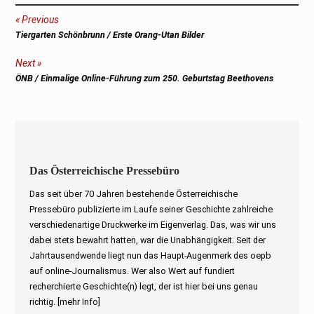
Beitragsnavigation
Previous
Previous
Tiergarten Schönbrunn / Erste Orang-Utan Bilder
post:
Next
Next
ÖNB / Einmalige Online-Führung zum 250. Geburtstag Beethovens
post:
Das Österreichische Pressebüro
Das seit über 70 Jahren bestehende Österreichische
Pressebüro publizierte im Laufe seiner Geschichte zahlreiche
verschiedenartige Druckwerke im Eigenverlag. Das, was wir uns
dabei stets bewahrt hatten, war die Unabhängigkeit. Seit der
Jahrtausendwende liegt nun das Haupt-Augenmerk des oepb
auf online-Journalismus. Wer also Wert auf fundiert
recherchierte Geschichte(n) legt, der ist hier bei uns genau
richtig.
[mehr Info]