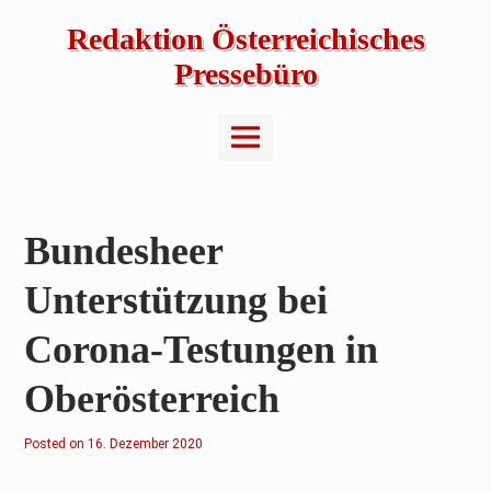
Skip
to
Redaktion Österreichisches
content
Pressebüro
Main
Menu
Bundesheer
Unterstützung bei
Corona-Testungen in
Oberösterreich
Posted on
1
16. Dezember 2020
6
.
D