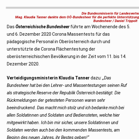
e
z
e
Die Bundesminiserin für Landesverte
m
Mag. Klaudia Tanner dankte dem OÖ-Bundesheer für die perfekte Unterstützung
b
Bundesheer / Daniel Trippolt
e
Das
Österreichische Bundesheer
führte am Wochenende des 5.
r
2
und 6. Dezember 2020 Corona Massentests für das
0
2
pädagogische Personal in Oberösterreich durch und
0
unterstützte die Corona Flächentestung der
oberösterreichischen Bevölkerung in der Zeit vom 11. bis 14.
Dezember 2020.
Verteidigungsministerin Klaudia Tanner
dazu:
„Das
Bundesheer hat bei den Lehrer- und Massentestungen seinen Ruf
als strategische Reserve der Republik Österreich bestätigt. Die
Rückmeldungen der getesteten Personen waren sehr
beeindruckend. Das macht mich stolz und ich bedanke mich bei
allen Soldatinnen und Soldaten und Bediensteten, welche hier
mitgewirkt haben. Ich bin mir sicher, unsere Soldatinnen und
Soldaten werden auch bei den kommenden Massentests, am
Beginn des neuen Jahres, ihr Bestes geben!“