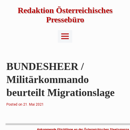
Skip
to
Redaktion Österreichisches
content
Pressebüro
Main
Menu
BUNDESHEER /
Militärkommando
beurteilt Migrationslage
Posted on
2
21. Mai 2021
1
.
M
a
i
2
Ankommende Flüchtlinge an der Österreichischen Staatsgrenze.