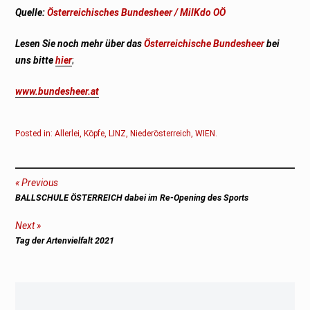
Quelle:
Österreichisches Bundesheer / MilKdo OÖ
Lesen Sie noch mehr über das
Österreichische Bundesheer
bei
uns bitte
hier
;
www.bundesheer.at
Posted in:
Allerlei
,
Köpfe
,
LINZ
,
Niederösterreich
,
WIEN
.
Beitragsnavigation
Previous
Previous
BALLSCHULE ÖSTERREICH dabei im Re-Opening des Sports
post:
Next
Next
Tag der Artenvielfalt 2021
post: