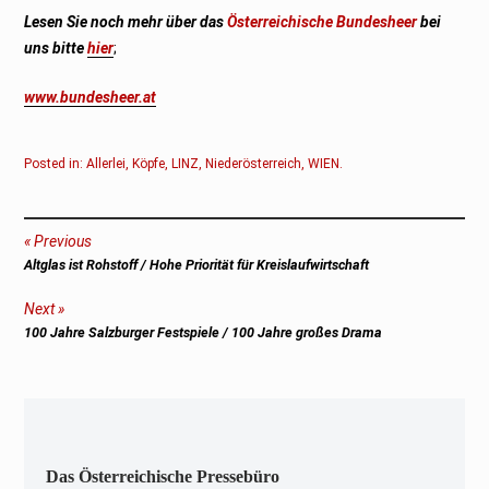
Lesen Sie noch mehr über das
Österreichische Bundesheer
bei
uns bitte
hier
;
www.bundesheer.at
Posted in:
Allerlei
,
Köpfe
,
LINZ
,
Niederösterreich
,
WIEN
.
Beitragsnavigation
Previous
Previous
Altglas ist Rohstoff / Hohe Priorität für Kreislaufwirtschaft
post:
Next
Next
100 Jahre Salzburger Festspiele / 100 Jahre großes Drama
post:
Das Österreichische Pressebüro