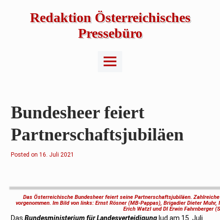
Skip
to
Redaktion Österreichisches
content
Pressebüro
Main
Menu
Bundesheer feiert
Partnerschaftsjubiläen
Posted on
1
16. Juli 2021
6
.
J
u
l
i
Das Österreichische Bundesheer feiert seine Partnerschaftsjubiläen. Zahlreich
2
vorgenommen. Im Bild von links: Ernst Rösner (MB-Pappas), Brigadier Dieter Muhr, I
0
Erich Watzl und DI Erwin Fahrnberger
2
Das
Bundesministerium für Landesverteidigung
lud am 15. Juli
1