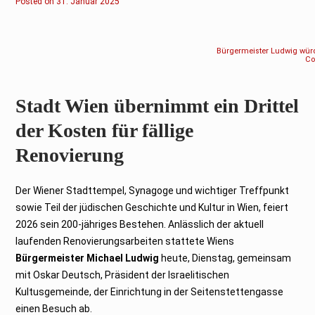
Posted on
3
31. Januar 2025
1
.
J
a
n
Bürgermeister Ludwig würd
u
Co
a
r
2
0
Stadt Wien übernimmt ein Drittel
2
5
der Kosten für fällige
Renovierung
Der Wiener Stadttempel, Synagoge und wichtiger Treffpunkt
sowie Teil der jüdischen Geschichte und Kultur in Wien, feiert
2026 sein 200-jähriges Bestehen. Anlässlich der aktuell
laufenden Renovierungsarbeiten stattete Wiens
Bürgermeister Michael Ludwig
heute, Dienstag, gemeinsam
mit Oskar Deutsch, Präsident der Israelitischen
Kultusgemeinde, der Einrichtung in der Seitenstettengasse
einen Besuch ab.