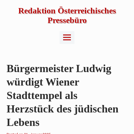
Skip
to
Redaktion Österreichisches
content
Pressebüro
Main
Menu
Bürgermeister Ludwig
würdigt Wiener
Stadttempel als
Herzstück des jüdischen
Lebens