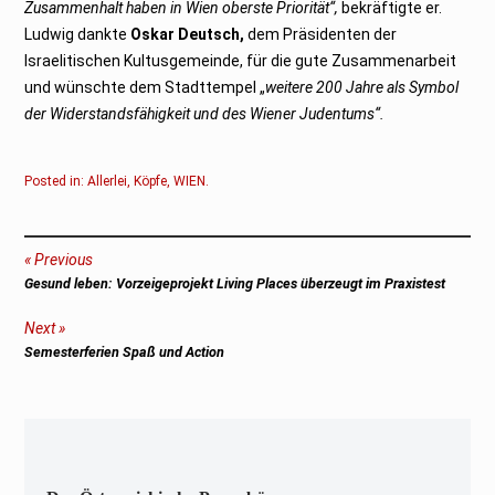
Zusammenhalt haben in Wien oberste Priorität“,
bekräftigte er.
Ludwig dankte
Oskar Deutsch,
dem Präsidenten der
Israelitischen Kultusgemeinde, für die gute Zusammenarbeit
und wünschte dem Stadttempel „
weitere 200 Jahre als Symbol
der Widerstandsfähigkeit und des Wiener Judentums“.
Posted in:
Allerlei
,
Köpfe
,
WIEN
.
Beitragsnavigation
Previous
Previous
Gesund leben: Vorzeigeprojekt Living Places überzeugt im Praxistest
post:
Next
Next
Semesterferien Spaß und Action
post: