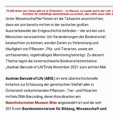
e
z
e
75.000 Arten von Tieren gibt es in Österreich – zu Wasser, zu Lande und in der Luft. 
m
Existenz für zukünftige Generationen zu sichern, das sollte unser aller 
b
Unter Wissenschaftler*innen ist die Tatsache unumstritten,
e
r
dass wir uns bereits mitten in der sechsten großen
2
0
Aussterbewelle der Erdgeschichte befinden – der ersten vom
2
1
Menschen verursachten. Um Veränderungen der Biodiversität
beobachten zu können, werden Daten zu Verbreitung und
Häufigkeit von Pflanzen-, Pilz- und Tierarten, sowie ein
umfassendes, regelmäßiges Monitoring benötigt. Zu diesem
Thema tagte die österreichweite Biodiversitätsinitiative
„Austrian Barcode of Life“
Ende November 2021 zum achten Mal.
Austrian Barcode of Life
(
ABOL
) ist eine überinstitutionelle
Initiative zur Erfassung der genetischen Vielfalt aller in
Österreich vorkommenden Pflanzen-, Tier- und Pilzarten
mittels DNA-Barcoding, deren Koordination am
Naturhistorischen Museum Wien
angesiedelt ist und die seit
2014 vom
Bundesministerium für Bildung, Wissenschaft und