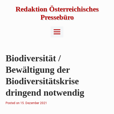
Skip
to
Redaktion Österreichisches
content
Pressebüro
Main
Menu
Biodiversität /
Bewältigung der
Biodiversitätskrise
dringend notwendig
Posted on
1
15. Dezember 2021
5
.
D