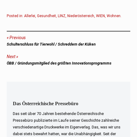
Posted in:
Allerlei
,
Gesundheit
,
LINZ
,
Niederösterreich
,
WIEN
,
Wohnen
.
Beitragsnavigation
Previous
Previous
Schulterschluss für Tierwohl / Schreddern der Küken
post:
Next
Next
ÖBB / Gründungsmitglied des größten Innovationsprogramms
post:
Das Österreichische Pressebüro
Das seit über 70 Jahren bestehende Österreichische
Pressebüro publizierte im Laufe seiner Geschichte zahlreiche
verschiedenartige Druckwerke im Eigenverlag. Das, was wir uns
dabei stets bewahrt hatten, war die Unabhängigkeit. Seit der