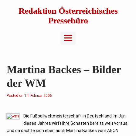
Skip
to
Redaktion Österreichisches
content
Pressebüro
Main
Menu
Martina Backes – Bilder
der WM
Posted on
1
14. Februar 2006
7
.
O
k
t
Die Fußballweltmeisterschaft in Deutschland im Juni
o
dieses Jahres wirft ihre Schatten bereits weit voraus.
b
e
Und da dachte sich eben auch Martina Backes vom AGON
r
2