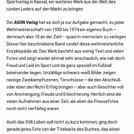
Sportverlag in Kassel, ein weiteres Werk aus der Welt des
0
2
runden Leders auf den Markt zu bringen.
0
Der
AGON Verlag
hat es sich ja zur Aufgabe gemacht, zu jeder
Weltmeisterschaft von 1930 bis 1974 ein eigenes Buch –
demnach also 10 an der Zahl – quasi in memoriam zu verlegen.
Dieser hier beschriebene Band rundet diese weltmeisterliche
Enzyklopädie ab. Das Werk besteht aus wenig Text und vielen
Fotos und zeigt wieder einmal sehr anschaulich, wie nah doch
Freud und Leid im Sport und da ganz speziell im Fußball
beieinander liegen. Unzählige schwarz-weiß Bilder zeigen
rassige Zweikampfszenen, Torschüsse – die den Abschluß
oder eben den Nicht-Erfolg bringen – aber auch Gesichter voll
von Anstrengung, Freude und Erleichterung. Herrlich sind die
vielen Aufnahmen aus einer Zeit, als eben die Pressefotos
noch nicht vierfärbig waren.
Auch das Still-Leben soll nicht zu kurz kommen, ging doch
gerade jenes Foto von der Titelseite des Buches, das einen