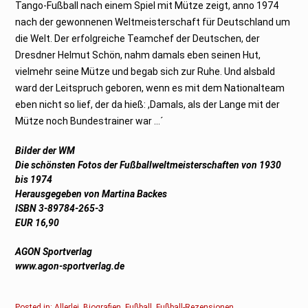
Tango-Fußball nach einem Spiel mit Mütze zeigt, anno 1974
nach der gewonnenen Weltmeisterschaft für Deutschland um
die Welt. Der erfolgreiche Teamchef der Deutschen, der
Dresdner Helmut Schön, nahm damals eben seinen Hut,
vielmehr seine Mütze und begab sich zur Ruhe. Und alsbald
ward der Leitspruch geboren, wenn es mit dem Nationalteam
eben nicht so lief, der da hieß: ,Damals, als der Lange mit der
Mütze noch Bundestrainer war …´
Bilder der WM
Die schönsten Fotos der Fußballweltmeisterschaften von 1930
bis 1974
Herausgegeben von Martina Backes
ISBN 3-89784-265-3
EUR 16,90
AGON Sportverlag
www.agon-sportverlag.de
Posted in:
Allerlei
,
Biografien
,
Fußball
,
Fußball-Rezensionen
.