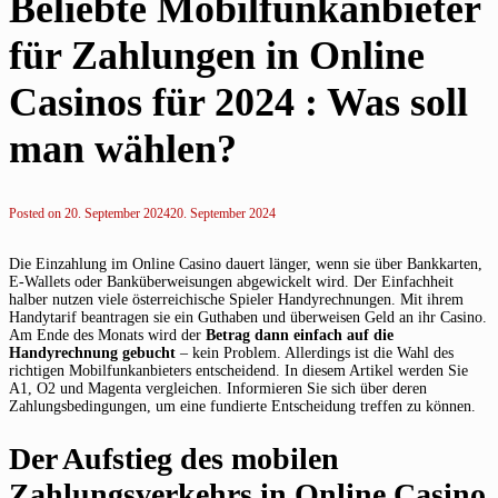
Beliebte Mobilfunkanbieter
für Zahlungen in Online
Casinos für 2024 : Was soll
man wählen?
Posted on
20. September 2024
20. September 2024
Die Einzahlung im Online Casino dauert länger, wenn sie über Bankkarten,
E-Wallets oder Banküberweisungen abgewickelt wird. Der Einfachheit
halber nutzen viele österreichische Spieler Handyrechnungen. Mit ihrem
Handytarif beantragen sie ein Guthaben und überweisen Geld an ihr Casino.
Am Ende des Monats wird der
Betrag dann einfach auf die
Handyrechnung gebucht
– kein Problem. Allerdings ist die Wahl des
richtigen Mobilfunkanbieters entscheidend. In diesem Artikel werden Sie
A1, O2 und Magenta vergleichen. Informieren Sie sich über deren
Zahlungsbedingungen, um eine fundierte Entscheidung treffen zu können.
Der Aufstieg des mobilen
Zahlungsverkehrs in Online Casino