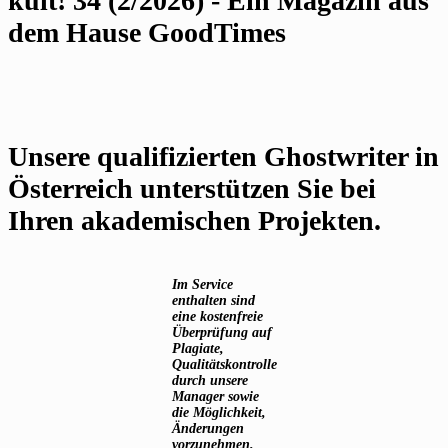
kult! 34 (2/2026) - Ein Magazin aus
dem Hause GoodTimes
Unsere qualifizierten Ghostwriter in
Österreich unterstützen Sie bei
Ihren akademischen Projekten.
Im Service
enthalten sind
eine kostenfreie
Überprüfung auf
Plagiate,
Qualitätskontrolle
durch unsere
Manager sowie
die Möglichkeit,
Änderungen
vorzunehmen.