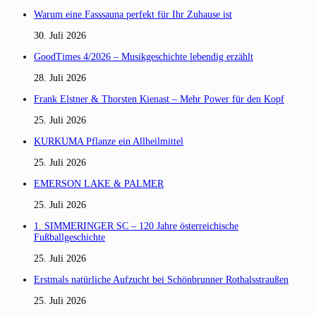
Warum eine Fasssauna perfekt für Ihr Zuhause ist
30. Juli 2026
GoodTimes 4/2026 – Musikgeschichte lebendig erzählt
28. Juli 2026
Frank Elstner & Thorsten Kienast – Mehr Power für den Kopf
25. Juli 2026
KURKUMA Pflanze ein Allheilmittel
25. Juli 2026
EMERSON LAKE & PALMER
25. Juli 2026
1. SIMMERINGER SC – 120 Jahre österreichische
Fußballgeschichte
25. Juli 2026
Erstmals natürliche Aufzucht bei Schönbrunner Rothalsstraußen
25. Juli 2026