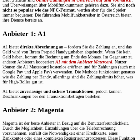
Laut Statistik sind
Online-Zahlungen in Österreich auf dem Vormarsch
,
und Überweisungen über Mobilfunknummern gehören dazu. Sie sind
noch
nicht so populär wie das NFC-Format
, werden aber für die Spieler
immer bequemer. Die führenden Mobilfunkbetreiber in Österreich bieten
ihre Dienste bereits an.
Anbieter 1: A1
A1 bietet
direkte Abrechnung
an – fordern Sie die Zahlung an, und das
Geld wird von Ihrem Prepaid Handyguthaben abgebucht. Wenn Sie kein
Geld haben, kommt die Rechnung am Ende des Monats. Im Gegensatz zu
anderen Anbietern kooperiert
A1 mit dem Anbieter Matercard
. Nutzer
können die A1 Mastercard kostenlos eröffnen und für Zahlungen (auch mit
Google Pay und Apple Pay) verwenden. Die Methode funktioniert genauso
wie die Zahlung per Handy, allerdings sind die Zahlungslimits höher, was
für High-Roller gut ist.
A1 bietet
zuverlässige und sichere Transaktionen
, jedoch können
Beschränkungen bei den Transaktionsbeträgen bestehen.
Anbieter 2: Magenta
Magenta ist der beste Anbieter in Bezug auf die Benutzerfreundlichkeit.
Durch die Möglichkeit, Einzahlungen über die Telefonrechnung
vorzunehmen, entfällt die Notwendigkeit einer Kreditkarte, eines
Bankkontos oder eines komplexen Registrierungsprozesses. Diese Funktion