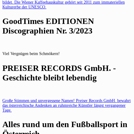
bildet. Die Wiener Kaffeehauskultur gehört seit 2011 zum immateriellen
Kulturerbe der UNESCO.
GoodTimes EDITIONEN
Discographien Nr. 3/2023
Viel Vergnügen beim Schmökern!
PREISER RECORDS GmbH. -
Geschichte bleibt lebendig
Große Stimmen und unvergessene Namen! Preiser Records GmbH. bewahrt
das österreichische Andenken an ruhmreiche Künstler längst vergangener
Tage.
Alles rund um den Fußballsport in
Österreich