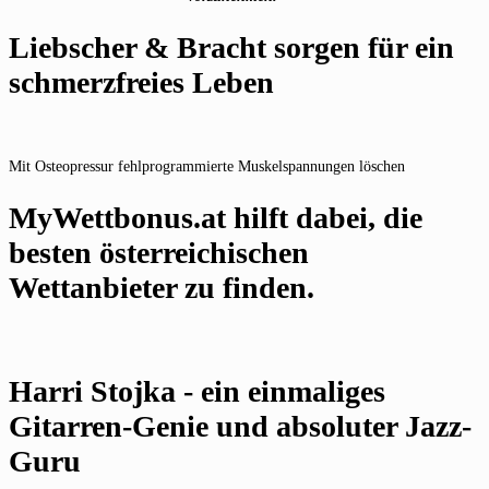
Liebscher & Bracht sorgen für ein
schmerzfreies Leben
Mit Osteopressur fehlprogrammierte Muskelspannungen löschen
MyWettbonus.at hilft dabei, die
besten österreichischen
Wettanbieter zu finden.
Harri Stojka - ein einmaliges
Gitarren-Genie und absoluter Jazz-
Guru