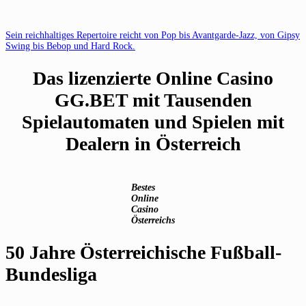
Sein reichhaltiges Repertoire reicht von Pop bis Avantgarde-Jazz, von Gipsy
Swing bis Bebop und Hard Rock.
Das lizenzierte Online Casino
GG.BET mit Tausenden
Spielautomaten und Spielen mit
Dealern in Österreich
Bestes
Online
Casino
Österreichs
50 Jahre Österreichische Fußball-
Bundesliga