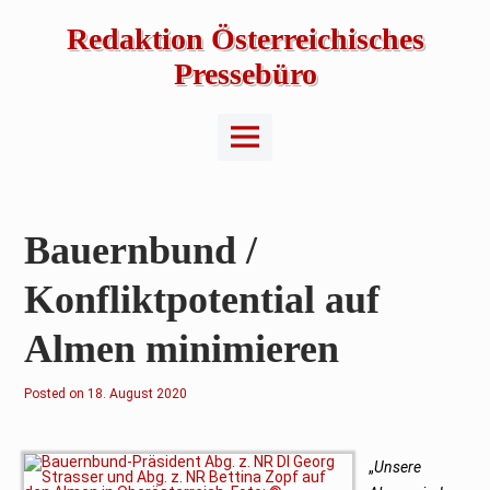
Skip
to
Redaktion Österreichisches
content
Pressebüro
Main
Menu
Bauernbund /
Konfliktpotential auf
Almen minimieren
Posted on
18. August 2020
„
Unsere