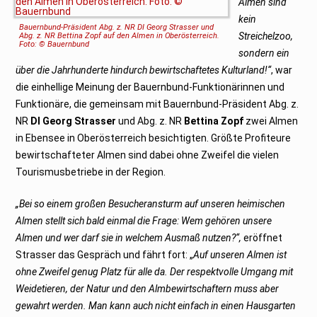
Almen sind
kein
Bauernbund-Präsident Abg. z. NR DI Georg Strasser und
Streichelzoo,
Abg. z. NR Bettina Zopf auf den Almen in Oberösterreich.
Foto: © Bauernbund
sondern ein
über die Jahrhunderte hindurch bewirtschaftetes Kulturland!“
, war
die einhellige Meinung der Bauernbund-Funktionärinnen und
Funktionäre, die gemeinsam mit Bauernbund-Präsident Abg. z.
NR
DI Georg Strasser
und Abg. z. NR
Bettina Zopf
zwei Almen
in Ebensee in Oberösterreich besichtigten. Größte Profiteure
bewirtschafteter Almen sind dabei ohne Zweifel die vielen
Tourismusbetriebe in der Region.
„Bei so einem großen Besucheransturm auf unseren heimischen
Almen stellt sich bald einmal die Frage: Wem gehören unsere
Almen und wer darf sie in welchem Ausmaß nutzen?“,
eröffnet
Strasser das Gespräch und fährt fort: „
Auf unseren Almen ist
ohne Zweifel genug Platz für alle da. Der respektvolle Umgang mit
Weidetieren, der Natur und den Almbewirtschaftern muss aber
gewahrt werden. Man kann auch nicht einfach in einen Hausgarten