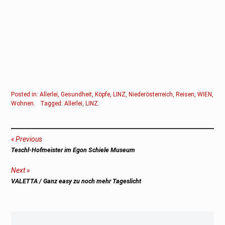
Posted in:
Allerlei
,
Gesundheit
,
Köpfe
,
LINZ
,
Niederösterreich
,
Reisen
,
WIEN
,
Wohnen
.
Tagged:
Allerlei
,
LINZ
.
Beitragsnavigation
Previous
Previous
Teschl-Hofmeister im Egon Schiele Museum
post:
Next
Next
VALETTA / Ganz easy zu noch mehr Tageslicht
post: