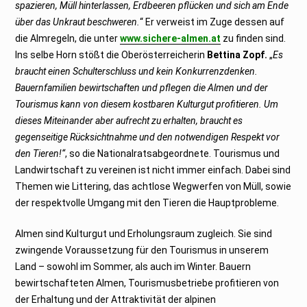
spazieren, Müll hinterlassen, Erdbeeren pflücken und sich am Ende
über das Unkraut beschweren.
“ Er verweist im Zuge dessen auf
die Almregeln, die unter
www.sichere-almen.at
zu finden sind.
Ins selbe Horn stößt die Oberösterreicherin
Bettina Zopf.
„
Es
braucht einen Schulterschluss und kein Konkurrenzdenken.
Bauernfamilien bewirtschaften und pflegen die Almen und der
Tourismus kann von diesem kostbaren Kulturgut profitieren. Um
dieses Miteinander aber aufrecht zu erhalten, braucht es
gegenseitige Rücksichtnahme und den notwendigen Respekt vor
den Tieren!“
, so die Nationalratsabgeordnete. Tourismus und
Landwirtschaft zu vereinen ist nicht immer einfach. Dabei sind
Themen wie Littering, das achtlose Wegwerfen von Müll, sowie
der respektvolle Umgang mit den Tieren die Hauptprobleme.
Almen sind Kulturgut und Erholungsraum zugleich. Sie sind
zwingende Voraussetzung für den Tourismus in unserem
Land – sowohl im Sommer, als auch im Winter. Bauern
bewirtschafteten Almen, Tourismusbetriebe profitieren von
der Erhaltung und der Attraktivität der alpinen