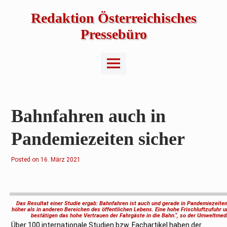
Skip
to
Redaktion Österreichisches
content
Pressebüro
Main
Menu
Bahnfahren auch in
Pandemiezeiten sicher
Posted on
2
16. März 2021
.
F
e
b
r
u
Das Resultat einer Studie ergab: Bahnfahren ist auch und gerade in Pandemiezeiten 
a
höher als in anderen Bereichen des öffentlichen Lebens. Eine hohe Frischluftzufuhr 
r
bestätigen das hohe Vertrauen der Fahrgäste in die Bahn.“, so der Umweltmed
2
Über 100 internationale Studien bzw. Fachartikel haben der
0