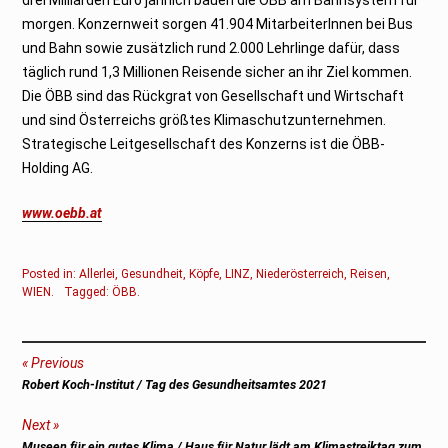
morgen. Konzernweit sorgen 41.904 MitarbeiterInnen bei Bus
und Bahn sowie zusätzlich rund 2.000 Lehrlinge dafür, dass
täglich rund 1,3 Millionen Reisende sicher an ihr Ziel kommen.
Die ÖBB sind das Rückgrat von Gesellschaft und Wirtschaft
und sind Österreichs größtes Klimaschutzunternehmen.
Strategische Leitgesellschaft des Konzerns ist die ÖBB-
Holding AG.
www.oebb.at
Posted in:
Allerlei
,
Gesundheit
,
Köpfe
,
LINZ
,
Niederösterreich
,
Reisen
,
WIEN
.
Tagged:
ÖBB
.
Beitragsnavigation
Previous
Previous
Robert Koch-Institut / Tag des Gesundheitsamtes 2021
post:
Next
Next
Museen für ein gutes Klima / Haus für Natur lädt am Klimastreiktag zum