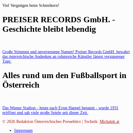
Viel Vergnügen beim Schmökern!
PREISER RECORDS GmbH. -
Geschichte bleibt lebendig
Große Stimmen und unvergessene Namen! Preiser Records GmbH. bewahrt
das österreichische Andenken an ruhmreiche Künstler längst vergangener
Tage.
Alles rund um den Fußballsport in
Österreich
Das Wiener Stadion - heute nach Ernst Happel benannt - wurde 1931
eröffnet und sah viele große Spiele seit dieser Zeit.
© 2026
Redaktion Österreichisches Pressebüro | Technik:
Michalek.at
Impressum