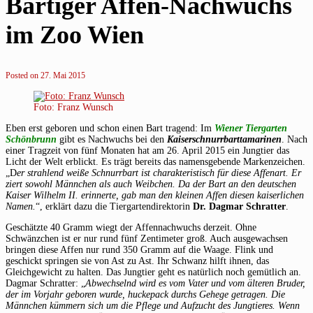
Bärtiger Affen-Nachwuchs
im Zoo Wien
Posted on
27. Mai 2015
Foto: Franz Wunsch
Eben erst geboren und schon einen Bart tragend: Im
Wiener Tiergarten
Schönbrunn
gibt es Nachwuchs bei den
Kaiserschnurrbarttamarinen
. Nach
einer Tragzeit von fünf Monaten hat am 26. April 2015 ein Jungtier das
Licht der Welt erblickt. Es trägt bereits das namensgebende Markenzeichen.
„D
er strahlend weiße Schnurrbart ist charakteristisch für diese Affenart. Er
ziert sowohl Männchen als auch Weibchen. Da der Bart an den deutschen
Kaiser Wilhelm II. erinnerte, gab man den kleinen Affen diesen kaiserlichen
Namen.
“, erklärt dazu die Tiergartendirektorin
Dr. Dagmar Schratter
.
Geschätzte 40 Gramm wiegt der Affennachwuchs derzeit. Ohne
Schwänzchen ist er nur rund fünf Zentimeter groß. Auch ausgewachsen
bringen diese Affen nur rund 350 Gramm auf die Waage. Flink und
geschickt springen sie von Ast zu Ast. Ihr Schwanz hilft ihnen, das
Gleichgewicht zu halten. Das Jungtier geht es natürlich noch gemütlich an.
Dagmar Schratter: „
Abwechselnd wird es vom Vater und vom älteren Bruder,
der im Vorjahr geboren wurde, huckepack durchs Gehege getragen. Die
Männchen kümmern sich um die Pflege und Aufzucht des Jungtieres. Wenn