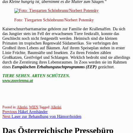
das Kleine hungrig ist, übernimmt es die Mutter zum Säugen.
“
Foto: Tiergarten Schönbrunn/Norbert Potensky
Kaiserschnurrbarttamarine gehören zur Familie der Krallenaffen. Da sich
das Jungtier stets im Fell der erwachsenen Tiere festkrallt, konnte das
Geschlecht noch nicht festgestellt werden. Heimisch sind die kleinen
Primaten im tropischen Regenwald Südamerikas. Sie verbringen den
Großteil ihres Lebens auf Bäumen. Auf ihrem Speiseplan stehen in erster
Linie Früchte, Baumsäfte und Insekten. Zu ihren Feinden zählen
Großkatzen, Greifvögel und Schlangen. Wirklich bedroht sind sie allerdings
durch die Zerstörung ihres Lebensraumes. In Zoos werden sie im Rahmen
eines
Europäischen Erhaltungszuchtprogramms (EEP)
gezüchtet.
TIERE SEHEN. ARTEN SCHÜTZEN.
www.zoovienna.at
Posted in:
Allerlei
,
WIEN
.
Tagged:
Allerlei
.
Beitragsnavigation
Previous
Previous
Häkel Armbänder
Next
post:
Next
Laser zur Behandlung von Hämorrhoiden
post:
Das Österreichische Pressebüro