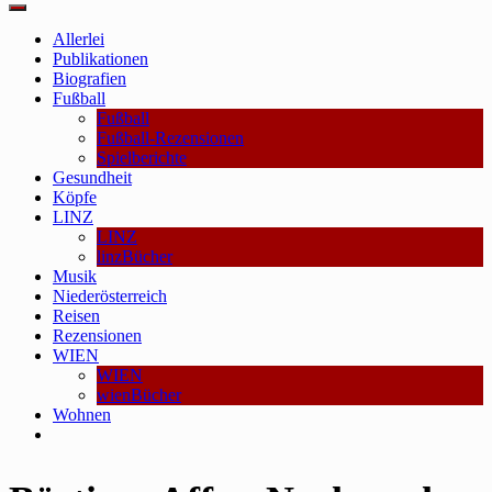
Main
Menu
Allerlei
Publikationen
Biografien
Fußball
Fußball
Fußball-Rezensionen
Spielberichte
Gesundheit
Köpfe
LINZ
LINZ
linzBücher
Musik
Niederösterreich
Reisen
Rezensionen
WIEN
WIEN
wienBücher
Wohnen