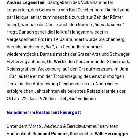
Andrea Legenstein
, Gastgeberin des Vulkanlandhotel
Legenstein, das Geheimnis von Bad Gleichenberg. Die Nutzung
der Heilquellen ist zumindest bis zurück zur Zeit der Römer
belegt, weshalb die Quelle auch den Namen
„Römerbrunnen“
trägt. Danach geriet die Heilkraft langsam wieder in
Vergessenheit. Erst im 19. Jahrhundert wurde Gleichenberg,
damals noch ohne „
Bad“
, als Gesundheitsdomizil
wiederentdeckt. Damals macht der Grazer Arzt und Schwager
Erzherzog Johanns,
Dr. Werlé
, den Gouverneur der Steiermark,
Reichsgraf von Wickenburg, auf den Ort aufmerksam. Im Jahr
1834 läutete er mit der Trockenlegung des einst sumpfigen
Terrains den Aufschwung Gleichenbergs ein. Nach vielen
erfolgreichen Jahrzehnten als beliebtes Reiseziel erhielt der
Ort am 22. Juni 1926 den Titel
„Bad“
verliehen.
Galadinner im Restaurant Feuergott
Unter dem Motto „
Weiderind & Eierschwammerl“
servieren
Haubenkoch
Raimund Pammer
, Küchenchef
Willi Herrnegger