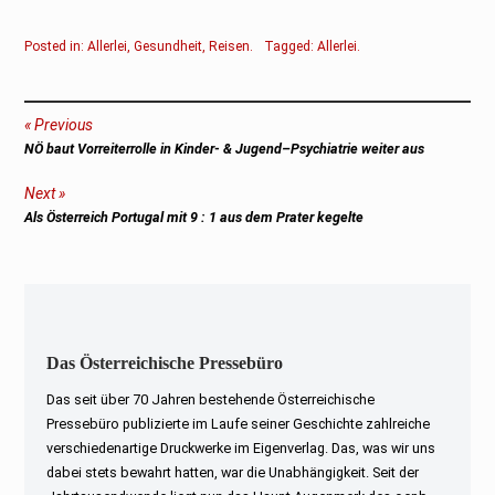
Posted in:
Allerlei
,
Gesundheit
,
Reisen
.
Tagged:
Allerlei
.
Beitragsnavigation
Previous
Previous
NÖ baut Vorreiterrolle in Kinder- & Jugend–Psychiatrie weiter aus
post:
Next
Next
Als Österreich Portugal mit 9 : 1 aus dem Prater kegelte
post:
Das Österreichische Pressebüro
Das seit über 70 Jahren bestehende Österreichische
Pressebüro publizierte im Laufe seiner Geschichte zahlreiche
verschiedenartige Druckwerke im Eigenverlag. Das, was wir uns
dabei stets bewahrt hatten, war die Unabhängigkeit. Seit der