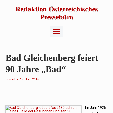
Skip
to
Redaktion Österreichisches
content
Pressebüro
Main
Menu
Bad Gleichenberg feiert
90 Jahre „Bad“
Posted on
1
17. Juni 2016
7
.
J
u
n
i
2
0
Im Jahr 1926
1
6