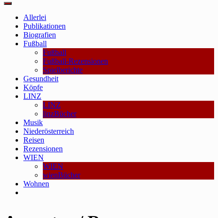
Main
Menu
Allerlei
Publikationen
Biografien
Fußball
Fußball
Fußball-Rezensionen
Spielberichte
Gesundheit
Köpfe
LINZ
LINZ
linzBücher
Musik
Niederösterreich
Reisen
Rezensionen
WIEN
WIEN
wienBücher
Wohnen