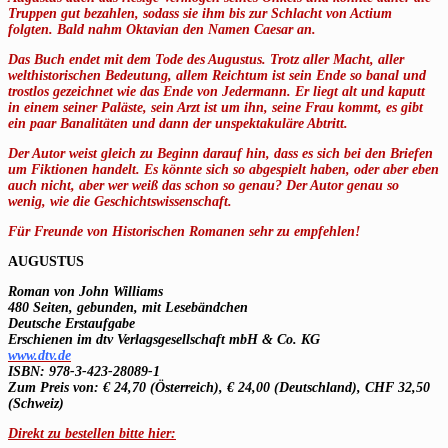
Truppen gut bezahlen, sodass sie ihm bis zur Schlacht von Actium
folgten. Bald nahm Oktavian den Namen Caesar an.
Das Buch endet mit dem Tode des Augustus. Trotz aller Macht, aller
welthistorischen Bedeutung, allem Reichtum ist sein Ende so banal und
trostlos gezeichnet wie das Ende von Jedermann. Er liegt alt und kaputt
in einem seiner Paläste, sein Arzt ist um ihn, seine Frau kommt, es gibt
ein paar Banalitäten und dann der unspektakuläre Abtritt.
Der Autor weist gleich zu Beginn darauf hin, dass es sich bei den Briefen
um Fiktionen handelt. Es könnte sich so abgespielt haben, oder aber eben
auch nicht, aber wer weiß das schon so genau? Der Autor genau so
wenig, wie die Geschichtswissenschaft.
Für Freunde von Historischen Romanen sehr zu empfehlen!
AUGUSTUS
Roman von John Williams
480 Seiten, gebunden, mit Lesebändchen
Deutsche Erstaufgabe
Erschienen im dtv Verlagsgesellschaft mbH & Co. KG
www.dtv.de
ISBN: 978-3-423-28089-1
Zum Preis von: € 24,70 (Österreich), € 24,00 (Deutschland), CHF 32,50
(Schweiz)
Direkt zu bestellen bitte hier: