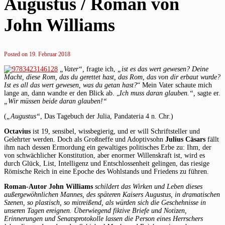
Augustus / Roman von
John Williams
Posted on
19. Februar 2018
„Vater“,
fragte ich,
„ist es das wert gewesen? Deine
Macht, diese Rom, das du gerettet hast, das Rom, das von dir erbaut wurde?
Ist es all das wert gewesen, was du getan hast?
“ Mein Vater schaute mich
lange an, dann wandte er den Blick ab. „
Ich muss daran glauben.“,
sagte er.
„Wir müssen beide daran glauben!“
(
„Augustus“
, Das Tagebuch der Julia, Pandateria 4 n. Chr.)
Octavius
ist 19, sensibel, wissbegierig, und er will Schriftsteller und
Gelehrter werden. Doch als Großneffe und Adoptivsohn
Julius Cäsars
fällt
ihm nach dessen Ermordung ein gewaltiges politisches Erbe zu: Ihm, der
von schwächlicher Konstitution, aber enormer Willenskraft ist, wird es
durch Glück, List, Intelligenz und Entschlossenheit gelingen, das riesige
Römische Reich in eine Epoche des Wohlstands und Friedens zu führen.
Roman-Autor John Williams
schildert das Wirken und Leben dieses
außergewöhnlichen Mannes, des späteren Kaisers Augustus, in dramatischen
Szenen, so plastisch, so mitreißend, als würden sich die Geschehnisse in
unseren Tagen ereignen. Überwiegend fiktive Briefe und Notizen,
Erinnerungen und Senatsprotokolle lassen die Person eines Herrschers