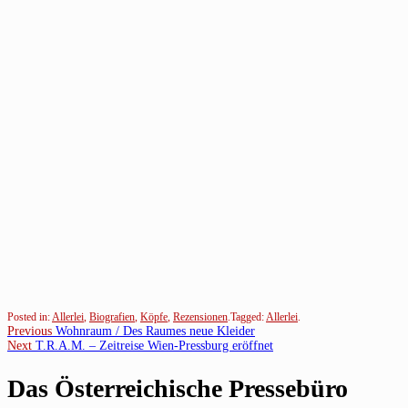
Posted in:
Allerlei
,
Biografien
,
Köpfe
,
Rezensionen
.
Tagged:
Allerlei
.
Beitragsnavigation
Previous
Previous
Wohnraum / Des Raumes neue Kleider
Next
post:
Next
T.R.A.M. – Zeitreise Wien-Pressburg eröffnet
post:
Das Österreichische Pressebüro