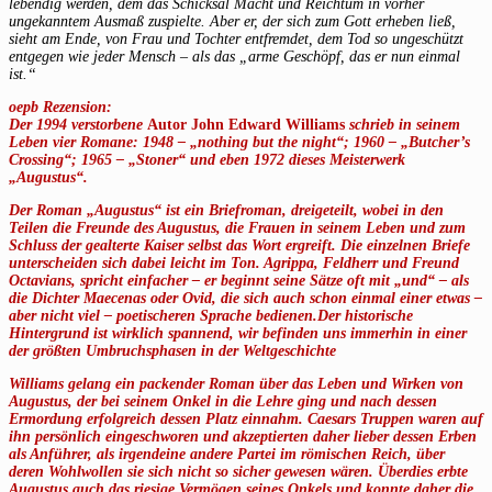
lebendig werden, dem das Schicksal Macht und Reichtum in vorher
ungekanntem Ausmaß zuspielte. Aber er, der sich zum Gott erheben ließ,
sieht am Ende, von Frau und Tochter entfremdet, dem Tod so ungeschützt
entgegen wie jeder Mensch – als das „arme Geschöpf, das er nun einmal
ist.“
oepb Rezension:
Der 1994 verstorbene
Autor John Edward Williams
schrieb in seinem
Leben vier Romane: 1948 – „nothing but the night“; 1960 – „Butcher’s
Crossing“; 1965 – „Stoner“ und eben 1972 dieses Meisterwerk
„Augustus“.
Der Roman „Augustus“ ist ein Briefroman, dreigeteilt, wobei in den
Teilen die Freunde des Augustus, die Frauen in seinem Leben und zum
Schluss der gealterte Kaiser selbst das Wort ergreift. Die einzelnen Briefe
unterscheiden sich dabei leicht im Ton. Agrippa, Feldherr und Freund
Octavians, spricht einfacher – er beginnt seine Sätze oft mit „und“ – als
die Dichter Maecenas oder Ovid, die sich auch schon einmal einer etwas –
aber nicht viel – poetischeren Sprache bedienen.Der historische
Hintergrund ist wirklich spannend, wir befinden uns immerhin in einer
der größten Umbruchsphasen in der Weltgeschichte
Williams gelang ein packender Roman über das Leben und Wirken von
Augustus, der bei seinem Onkel in die Lehre ging und nach dessen
Ermordung erfolgreich dessen Platz einnahm. Caesars Truppen waren auf
ihn persönlich eingeschworen und akzeptierten daher lieber dessen Erben
als Anführer, als irgendeine andere Partei im römischen Reich, über
deren Wohlwollen sie sich nicht so sicher gewesen wären. Überdies erbte
Augustus auch das riesige Vermögen seines Onkels und konnte daher die