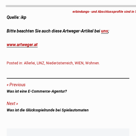
erbindungs- und Abschlussprofile sind in 
Quelle: ikp
Bitte beachten Sie auch diese Artweger-Artikel bei
uns
;
www.artweger.at
Posted in:
Allerlei
,
LINZ
,
Niederösterreich
,
WIEN
,
Wohnen
.
Beitragsnavigation
Previous
Previous
Was ist eine E-Commerce-Agentur?
post:
Next
Next
Was ist die Glücksspielrunde bei Spielautomaten
post: