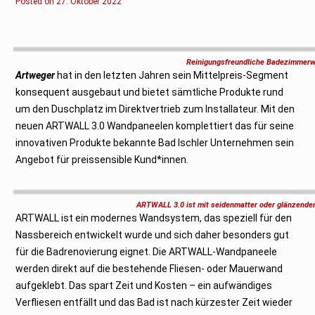
Posted on
2
27. Oktober 2022
7
.
O
k
t
o
Reinigungsfreundliche Badezimmerw
b
Artweger
e
hat in den letzten Jahren sein Mittelpreis-Segment
r
konsequent ausgebaut und bietet sämtliche Produkte rund
2
0
um den Duschplatz im Direktvertrieb zum Installateur. Mit den
2
2
neuen ARTWALL 3.0 Wandpaneelen komplettiert das für seine
innovativen Produkte bekannte Bad Ischler Unternehmen sein
Angebot für preissensible Kund*innen.
ARTWALL 3.0 ist mit seidenmatter oder glänzender
ARTWALL ist ein modernes Wandsystem, das speziell für den
Nassbereich entwickelt wurde und sich daher besonders gut
für die Badrenovierung eignet. Die ARTWALL-Wandpaneele
werden direkt auf die bestehende Fliesen- oder Mauerwand
aufgeklebt. Das spart Zeit und Kosten – ein aufwändiges
Verfliesen entfällt und das Bad ist nach kürzester Zeit wieder