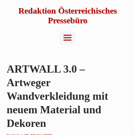
Skip
to
Redaktion Österreichisches
content
Pressebüro
Main
Menu
ARTWALL 3.0 –
Artweger
Wandverkleidung mit
neuem Material und
Dekoren