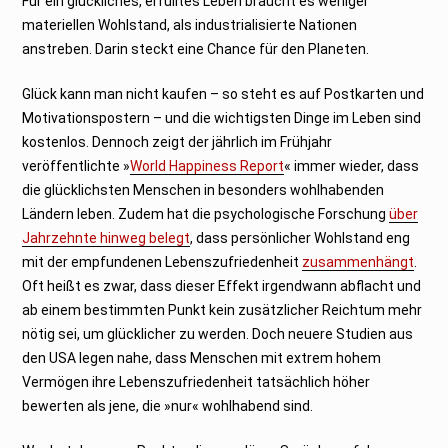
Für ein glückliches, erfülltes Leben braucht es weniger
0
2
materiellen Wohlstand, als industrialisierte Nationen
5
anstreben. Darin steckt eine Chance für den Planeten.
Glück kann man nicht kaufen – so steht es auf Postkarten und
Motivationspostern – und die wichtigsten Dinge im Leben sind
kostenlos. Dennoch zeigt der jährlich im Frühjahr
veröffentlichte »
World Happiness Report
« immer wieder, dass
die glücklichsten Menschen in besonders wohlhabenden
Ländern leben. Zudem hat die psychologische Forschung
über
Jahrzehnte hinweg belegt
, dass persönlicher Wohlstand eng
mit der empfundenen Lebenszufriedenheit
zusammenhängt
.
Oft heißt es zwar, dass dieser Effekt irgendwann abflacht und
ab einem bestimmten Punkt kein zusätzlicher Reichtum mehr
nötig sei, um glücklicher zu werden. Doch neuere Studien aus
den USA legen nahe, dass Menschen mit extrem hohem
Vermögen ihre Lebenszufriedenheit tatsächlich höher
bewerten als jene, die »nur« wohlhabend sind.