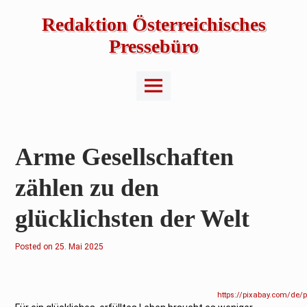
Skip
to
Redaktion Österreichisches
content
Pressebüro
Main
Menu
Arme Gesellschaften
zählen zu den
glücklichsten der Welt
Posted on
2
25. Mai 2025
5
.
M
a
i
https://pixabay.com/de/
2