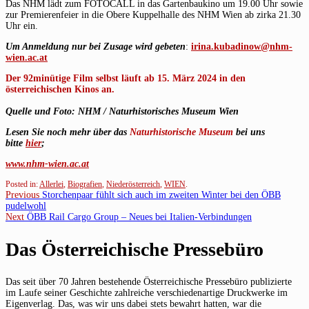
Das NHM lädt zum FOTOCALL in das Gartenbaukino um 19.00 Uhr sowie
zur Premierenfeier in die Obere Kuppelhalle des NHM Wien ab zirka 21.30
Uhr ein.
Um Anmeldung nur bei Zusage wird gebeten
:
irina.kubadinow@nhm-
wien.ac.at
Der 92minütige Film selbst läuft ab 15. März 2024 in den
österreichischen Kinos an.
Quelle und Foto: NHM / Naturhistorisches Museum Wien
Lesen Sie noch mehr über das
Naturhistorische Museum
bei uns
bitte
hier
;
www.nhm-wien.ac.at
Posted in:
Allerlei
,
Biografien
,
Niederösterreich
,
WIEN
.
Beitragsnavigation
Previous
Previous
Storchenpaar fühlt sich auch im zweiten Winter bei den ÖBB
post:
pudelwohl
Next
Next
ÖBB Rail Cargo Group – Neues bei Italien-Verbindungen
post:
Das Österreichische Pressebüro
Das seit über 70 Jahren bestehende Österreichische Pressebüro publizierte
im Laufe seiner Geschichte zahlreiche verschiedenartige Druckwerke im
Eigenverlag. Das, was wir uns dabei stets bewahrt hatten, war die