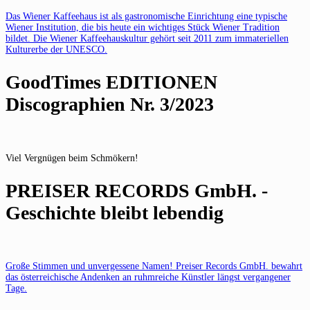
Das Wiener Kaffeehaus ist als gastronomische Einrichtung eine typische
Wiener Institution, die bis heute ein wichtiges Stück Wiener Tradition
bildet. Die Wiener Kaffeehauskultur gehört seit 2011 zum immateriellen
Kulturerbe der UNESCO.
GoodTimes EDITIONEN
Discographien Nr. 3/2023
Viel Vergnügen beim Schmökern!
PREISER RECORDS GmbH. -
Geschichte bleibt lebendig
Große Stimmen und unvergessene Namen! Preiser Records GmbH. bewahrt
das österreichische Andenken an ruhmreiche Künstler längst vergangener
Tage.