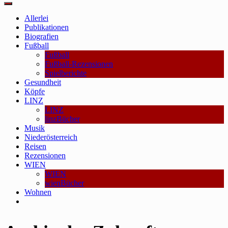
Main
Menu
Allerlei
Publikationen
Biografien
Fußball
Fußball
Fußball-Rezensionen
Spielberichte
Gesundheit
Köpfe
LINZ
LINZ
linzBücher
Musik
Niederösterreich
Reisen
Rezensionen
WIEN
WIEN
wienBücher
Wohnen