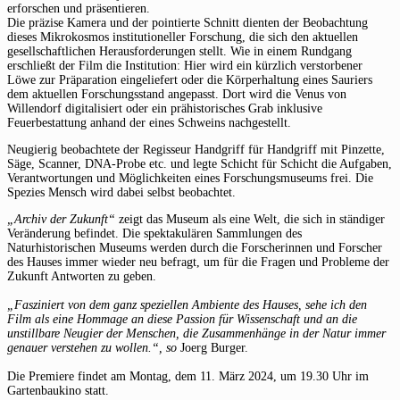
erforschen und präsentieren.
Die präzise Kamera und der pointierte Schnitt dienten der Beobachtung
dieses Mikrokosmos institutioneller Forschung, die sich den aktuellen
gesellschaftlichen Herausforderungen stellt. Wie in einem Rundgang
erschließt der Film die Institution: Hier wird ein kürzlich verstorbener
Löwe zur Präparation eingeliefert oder die Körperhaltung eines Sauriers
dem aktuellen Forschungsstand angepasst. Dort wird die Venus von
Willendorf digitalisiert oder ein prähistorisches Grab inklusive
Feuerbestattung anhand der eines Schweins nachgestellt.
Neugierig beobachtete der Regisseur Handgriff für Handgriff mit Pinzette,
Säge, Scanner, DNA-Probe etc. und legte Schicht für Schicht die Aufgaben,
Verantwortungen und Möglichkeiten eines Forschungsmuseums frei. Die
Spezies Mensch wird dabei selbst beobachtet.
„Archiv der Zukunft“
zeigt das Museum als eine Welt, die sich in ständiger
Veränderung befindet. Die spektakulären Sammlungen des
Naturhistorischen Museums werden durch die Forscherinnen und Forscher
des Hauses immer wieder neu befragt, um für die Fragen und Probleme der
Zukunft Antworten zu geben.
„Fasziniert von dem ganz speziellen Ambiente des Hauses, sehe ich den
Film als eine Hommage an diese Passion für Wissenschaft und an die
unstillbare Neugier der Menschen, die Zusammenhänge in der Natur immer
genauer verstehen zu wollen.“, so
Joerg Burger.
Die Premiere findet am Montag, dem 11. März 2024, um 19.30 Uhr im
Gartenbaukino statt.