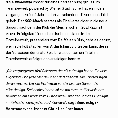
die
eBundesliga
immer für eine Überraschung gut ist. Im
2
2
Teambewerb powered by Wiener Städtische, haben in den
vergangenen fünf Jahren drei verschiedene Teams den Titel
geholt. Der
SCR Altach
startet als Titelverteidiger in die neue
Saison, nachdem der Klub die Meisterschaft 2021/22 mit
einem Erfolgslauf für sich entscheiden konnte. Im
Einzelbewerb, präsentiert vom Raiffeisen Club, geht es darum,
wer in die Fußstapfen von
Ajdin Islamovic
treten kann, der in
der Vorsaison der erste Spieler war, der seinen Titel im
Einzelbewerb erfolgreich verteidigen konnte.
„Die vergangenen fünf Saisonen der eBundesliga haben für viele
Highlights und jede Menge Spannung gesorgt. Die Erinnerungen
daran machen bereits Vorfreude auf die sechste Saison der
eBundesliga. Seit sechs Jahren ist sie mit ihren mittlerweile drei
Bewerben ein Fixpunkt im Bundesliga-Kalender und das Highlight
im Kalender eines jeden FIFA-Gamers“,
sagt
Bundesliga-
Vorstandsvorsitzender Christian Ebenbauer
.