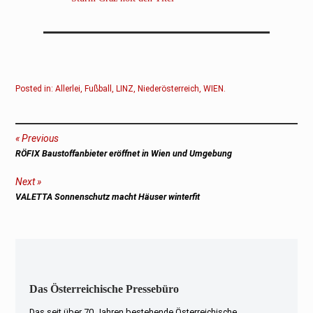
Posted in:
Allerlei
,
Fußball
,
LINZ
,
Niederösterreich
,
WIEN
.
Beitragsnavigation
Previous
Previous
RÖFIX Baustoffanbieter eröffnet in Wien und Umgebung
post:
Next
Next
VALETTA Sonnenschutz macht Häuser winterfit
post:
Das Österreichische Pressebüro
Das seit über 70 Jahren bestehende Österreichische