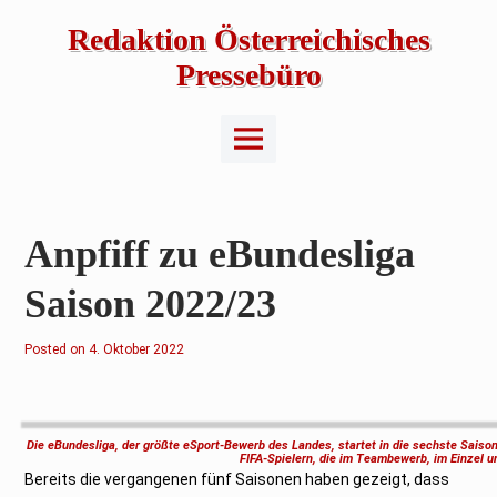
Skip
to
Redaktion Österreichisches
content
Pressebüro
Main
Menu
Anpfiff zu eBundesliga
Saison 2022/23
Posted on
4
4. Oktober 2022
.
O
k
t
o
b
Die eBundesliga, der größte eSport-Bewerb des Landes, startet in die sechste Sais
e
FIFA-Spielern, die im Teambewerb, im Einzel 
r
Bereits die vergangenen fünf Saisonen haben gezeigt, dass
2
0