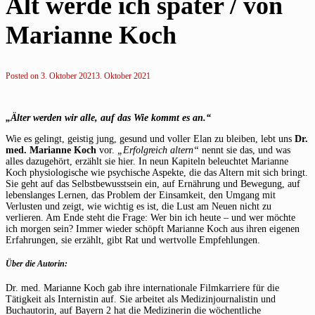
Alt werde ich später / von
Marianne Koch
Posted on
3. Oktober 2021
3. Oktober 2021
„Älter werden wir alle, auf das Wie kommt es an.“
Wie es gelingt, geistig jung, gesund und voller Elan zu bleiben, lebt uns
Dr.
med. Marianne Koch
vor.
„Erfolgreich altern“
nennt sie das, und was
alles dazugehört, erzählt sie hier. In neun Kapiteln beleuchtet Marianne
Koch physiologische wie psychische Aspekte, die das Altern mit sich bringt.
Sie geht auf das Selbstbewusstsein ein, auf Ernährung und Bewegung, auf
lebenslanges Lernen, das Problem der Einsamkeit, den Umgang mit
Verlusten und zeigt, wie wichtig es ist, die Lust am Neuen nicht zu
verlieren. Am Ende steht die Frage: Wer bin ich heute – und wer möchte
ich morgen sein? Immer wieder schöpft Marianne Koch aus ihren eigenen
Erfahrungen, sie erzählt, gibt Rat und wertvolle Empfehlungen.
Über die Autorin:
Dr. med. Marianne Koch gab ihre internationale Filmkarriere für die
Tätigkeit als Internistin auf. Sie arbeitet als Medizinjournalistin und
Buchautorin, auf Bayern 2 hat die Medizinerin die wöchentliche