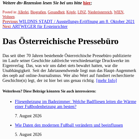
Weitere
dtv
-Rezension lesen Sie bei uns bitte
hier
;
Posted in:
Allerlei
,
Biografien
,
Gesundheit
,
Köpfe
,
LINZ
,
Niederösterreich
,
WIEN
,
Wohnen
.
Beitragsnavigation
Previous
Previous
WILDNIS STADT / Ausstellungs-Eröffnung am 8. Oktober 2021
Next
post:
Next
ARTWEGER für Ersteinrichter
post:
Das Österreichische Pressebüro
Das seit über 70 Jahren bestehende Österreichische Pressebüro publizierte
im Laufe seiner Geschichte zahlreiche verschiedenartige Druckwerke im
Eigenverlag. Das, was wir uns dabei stets bewahrt hatten, war die
Unabhängigkeit. Seit der Jahrtausendwende liegt nun das Haupt-Augenmerk
des oepb auf online-Journalismus. Wer also Wert auf fundiert recherchierte
Geschichte(n) legt, der ist hier bei uns genau richtig.
[mehr Info]
Weiterlesen? Diese Beiträge könnten Sie auch interessieren:
Fliesenheizung im Badezimmer: Welche Badfliesen leiten die Wärme
einer Fußbodenheizung am besten?
7. August 2026
Wie Daten den modernen Fußball verändern und beeinflussen
5. August 2026