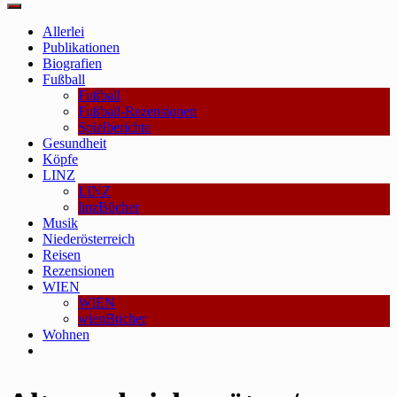
Main
Menu
Allerlei
Publikationen
Biografien
Fußball
Fußball
Fußball-Rezensionen
Spielberichte
Gesundheit
Köpfe
LINZ
LINZ
linzBücher
Musik
Niederösterreich
Reisen
Rezensionen
WIEN
WIEN
wienBücher
Wohnen