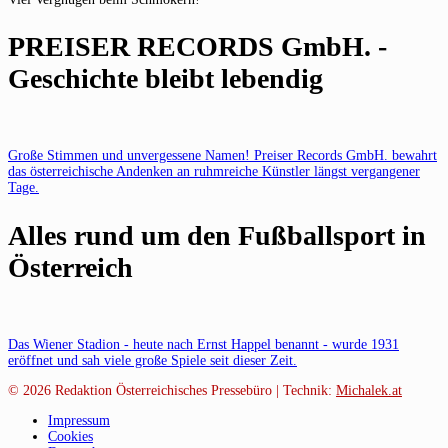
PREISER RECORDS GmbH. -
Geschichte bleibt lebendig
Große Stimmen und unvergessene Namen! Preiser Records GmbH. bewahrt
das österreichische Andenken an ruhmreiche Künstler längst vergangener
Tage.
Alles rund um den Fußballsport in
Österreich
Das Wiener Stadion - heute nach Ernst Happel benannt - wurde 1931
eröffnet und sah viele große Spiele seit dieser Zeit.
© 2026
Redaktion Österreichisches Pressebüro | Technik:
Michalek.at
Impressum
Cookies