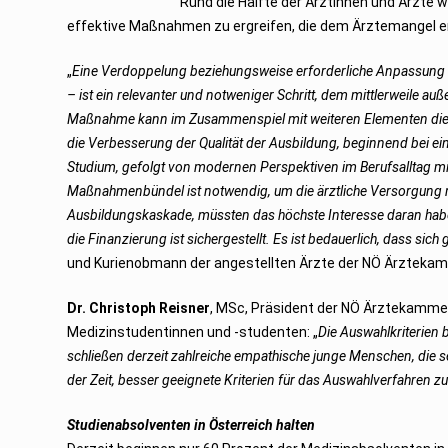
Rund die Hälfte der Ärztinnen und Ärzte 
e
r
effektive Maßnahmen zu ergreifen, die dem Ärztemangel 
2
0
1
„
Eine Verdoppelung beziehungsweise erforderliche Anpassung de
9
– ist ein relevanter und notweniger Schritt, dem mittlerweile au
Maßnahme kann im Zusammenspiel mit weiteren Elementen die S
die Verbesserung der Qualität der Ausbildung, beginnend bei e
Studium, gefolgt von modernen Perspektiven im Berufsalltag m
Maßnahmenbündel ist notwendig, um die ärztliche Versorgung mit
Ausbildungskaskade, müssten das höchste Interesse daran haben
die Finanzierung ist sichergestellt. Es ist bedauerlich, dass sich
und Kurienobmann der angestellten Ärzte der NÖ Ärzteka
Dr. Christoph Reisner
, MSc, Präsident der NÖ Ärztekammer
Medizinstudentinnen und -studenten: „
Die Auswahlkriterien
schließen derzeit zahlreiche empathische junge Menschen, die 
der Zeit, besser geeignete Kriterien für das Auswahlverfahren zu
Studienabsolventen in Österreich halten