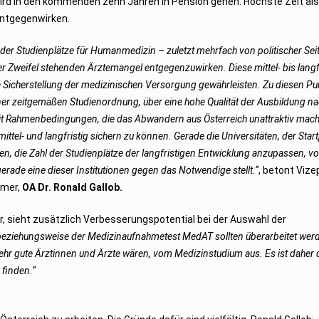
wird in den kommenden zehn Jahren in Pension gehen. Höchste Zeit als
entgegenwirken.
r Studienplätze für Humanmedizin – zuletzt mehrfach von politischer Seit
ßer Zweifel stehenden Ärztemangel entgegenzuwirken. Diese mittel- bis langf
icherstellung der medizinischen Versorgung gewährleisten. Zu diesen Pu
iner zeitgemäßen Studienordnung, über eine hohe Qualität der Ausbildung n
it Rahmenbedingungen, die das Abwandern aus Österreich unattraktiv mach
tel- und langfristig sichern zu können. Gerade die Universitäten, der Star
, die Zahl der Studienplätze der langfristigen Entwicklung anzupassen, v
 gerade eine dieser Institutionen gegen das Notwendige stellt.“
, betont Vize
mmer,
OA Dr. Ronald Gallob.
, sieht zusätzlich Verbesserungspotential bei der Auswahl der
 beziehungsweise der Medizinaufnahmetest MedAT sollten überarbeitet wer
sehr gute Ärztinnen und Ärzte wären, vom Medizinstudium aus. Es ist daher
 finden.“