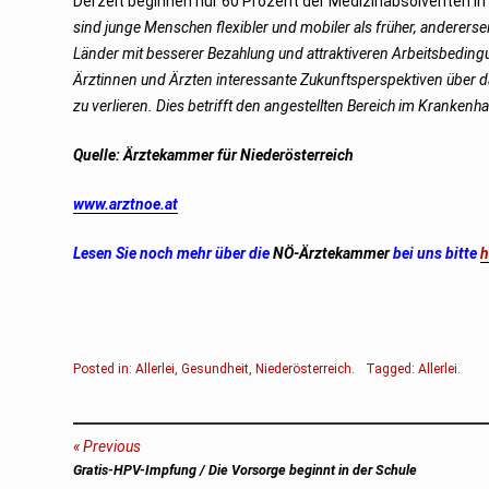
Derzeit beginnen nur 60 Prozent der Medizinabsolventen in Ös
sind junge Menschen flexibler und mobiler als früher, anderers
Länder mit besserer Bezahlung und attraktiveren Arbeitsbeding
Ärztinnen und Ärzten interessante Zukunftsperspektiven über da
zu verlieren. Dies betrifft den angestellten Bereich im Kranken
Quelle: Ärztekammer für Niederösterreich
www.arztnoe.at
Lesen Sie noch mehr über die
NÖ-Ärztekammer
bei uns bitte
h
Posted in:
Allerlei
,
Gesundheit
,
Niederösterreich
.
Tagged:
Allerlei
.
Beitragsnavigation
Previous
Previous
Gratis-HPV-Impfung / Die Vorsorge beginnt in der Schule