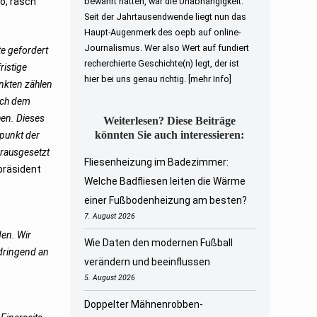
o, rasch
bewahrt hatten, war die Unabhängigkeit.
Seit der Jahrtausendwende liegt nun das
Haupt-Augenmerk des oepb auf online-
Journalismus. Wer also Wert auf fundiert
e gefordert
recherchierte Geschichte(n) legt, der ist
ristige
hier bei uns genau richtig.
[mehr Info]
nkten zählen
ach dem
en. Dieses
Weiterlesen? Diese Beiträge
könnten Sie auch interessieren:
tpunkt der
orausgesetzt
Fliesenheizung im Badezimmer:
präsident
Welche Badfliesen leiten die Wärme
einer Fußbodenheizung am besten?
7. August 2026
den. Wir
Wie Daten den modernen Fußball
 dringend an
verändern und beeinflussen
5. August 2026
Doppelter Mähnenrobben-