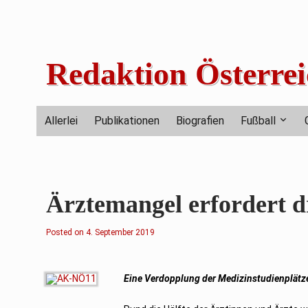
Skip
to
content
Redaktion Österrei
Allerlei
Publikationen
Biografien
Fußball
Ärztemangel erfordert
Posted on
4
4. September 2019
.
S
e
p
t
Eine Verdopplung der Medizinstudienplätze 
e
m
b