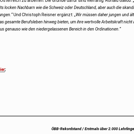
terreich zu arbeiten. Die Gründe dafür sind vielfältig. Ronald Gallob: 
eits locken Nachbarn wie die Schweiz oder Deutschland, aber auch die skan
ungen.“
Und Christoph Reisner ergänzt: „
Wir müssen daher jungen und äl
s gesamte Berufsleben hinweg bieten, um ihre wertvolle Arbeitskraft nicht
haus genauso wie den niedergelassenen Bereich in den Ordinationen.“
ier
;
Next
ÖBB-Rekordstand / Erstmals über 2.000 Lehrlinge