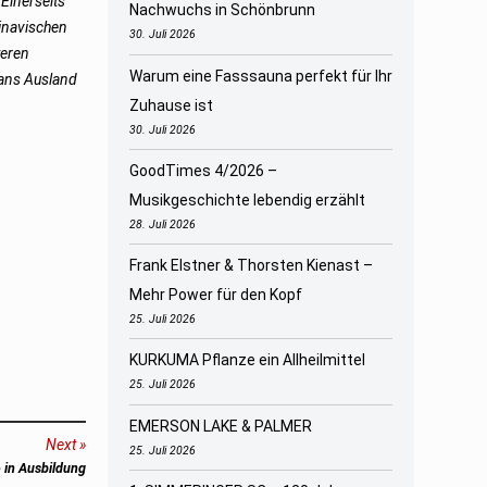
„
Einerseits
Nachwuchs in Schönbrunn
dinavischen
30. Juli 2026
teren
Warum eine Fasssauna perfekt für Ihr
 ans Ausland
Zuhause ist
30. Juli 2026
GoodTimes 4/2026 –
Musikgeschichte lebendig erzählt
28. Juli 2026
Frank Elstner & Thorsten Kienast –
Mehr Power für den Kopf
25. Juli 2026
KURKUMA Pflanze ein Allheilmittel
25. Juli 2026
EMERSON LAKE & PALMER
Next
25. Juli 2026
 in Ausbildung