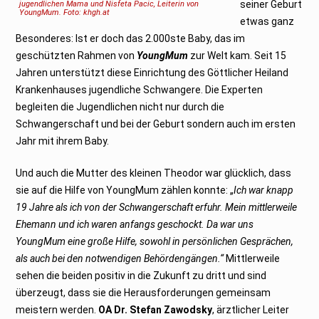
seiner Geburt
jugendlichen Mama und Nisfeta Pacic, Leiterin von
YoungMum. Foto: khgh.at
etwas ganz
Besonderes: Ist er doch das 2.000ste Baby, das im
geschützten Rahmen von
YoungMum
zur Welt kam. Seit 15
Jahren unterstützt diese Einrichtung des Göttlicher Heiland
Krankenhauses jugendliche Schwangere. Die Experten
begleiten die Jugendlichen nicht nur durch die
Schwangerschaft und bei der Geburt sondern auch im ersten
Jahr mit ihrem Baby.
Und auch die Mutter des kleinen Theodor war glücklich, dass
sie auf die Hilfe von YoungMum zählen konnte: „
Ich war knapp
19 Jahre als ich von der Schwangerschaft erfuhr. Mein mittlerweile
Ehemann und ich waren anfangs geschockt. Da war uns
YoungMum eine große Hilfe, sowohl in persönlichen Gesprächen,
als auch bei den notwendigen Behördengängen.“
Mittlerweile
sehen die beiden positiv in die Zukunft zu dritt und sind
überzeugt, dass sie die Herausforderungen gemeinsam
meistern werden.
OA Dr. Stefan Zawodsky
, ärztlicher Leiter