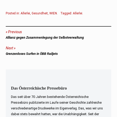
Posted in:
Allerlei
,
Gesundheit
,
WIEN
.
Tagged:
Allerlei
.
Beitragsnavigation
Previous
Previous
Allianz gegen Zusammenlegung der Selbstverwaltung
post:
Next
Next
Grenzenloses Surfen in ÖBB Railjets
post:
Das Österreichische Pressebüro
Das seit über 70 Jahren bestehende Österreichische
Pressebüro publizierte im Laufe seiner Geschichte zahlreiche
verschiedenartige Druckwerke im Eigenverlag. Das, was wir uns
dabei stets bewahrt hatten, war die Unabhängigkeit. Seit der