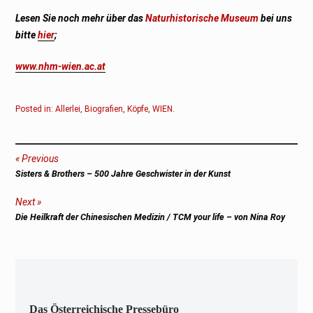
Lesen Sie noch mehr über das
Naturhistorische Museum
bei uns
bitte
hier
;
www.nhm-wien.ac.at
Posted in:
Allerlei
,
Biografien
,
Köpfe
,
WIEN
.
Beitragsnavigation
Previous
Previous
Sis­ters & Brothers – 500 Jah­re Geschwis­ter in der Kunst
post:
Next
Next
Die Heilkraft der Chinesischen Medizin / TCM your life – von Nina Roy
post:
Das Österreichische Pressebüro