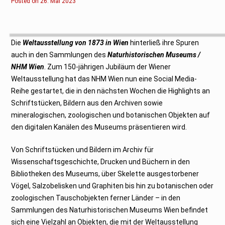
Posted on
2
26. Mai 2023
6
.
M
a
i
2
Die
Weltausstellung von 1873 in Wien
hinterließ ihre Spuren
0
2
auch in den Sammlungen des
Naturhistorischen Museums /
3
NHM Wien
. Zum 150-jährigen Jubiläum der Wiener
Weltausstellung hat das NHM Wien nun eine Social Media-
Reihe gestartet, die in den nächsten Wochen die Highlights an
Schriftstücken, Bildern aus den Archiven sowie
mineralogischen, zoologischen und botanischen Objekten auf
den digitalen Kanälen des Museums präsentieren wird.
Von Schriftstücken und Bildern im Archiv für
Wissenschaftsgeschichte, Drucken und Büchern in den
Bibliotheken des Museums, über Skelette ausgestorbener
Vögel, Salzobelisken und Graphiten bis hin zu botanischen oder
zoologischen Tauschobjekten ferner Länder – in den
Sammlungen des Naturhistorischen Museums Wien befindet
sich eine Vielzahl an Objekten, die mit der Weltausstellung