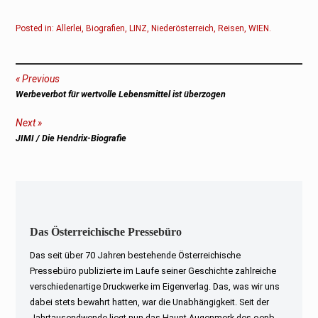
Posted in:
Allerlei
,
Biografien
,
LINZ
,
Niederösterreich
,
Reisen
,
WIEN
.
Beitragsnavigation
Previous
Previous
Werbeverbot für wertvolle Lebensmittel ist überzogen
post:
Next
Next
JIMI / Die Hendrix-Biografie
post:
Das Österreichische Pressebüro
Das seit über 70 Jahren bestehende Österreichische
Pressebüro publizierte im Laufe seiner Geschichte zahlreiche
verschiedenartige Druckwerke im Eigenverlag. Das, was wir uns
dabei stets bewahrt hatten, war die Unabhängigkeit. Seit der
Jahrtausendwende liegt nun das Haupt-Augenmerk des oepb