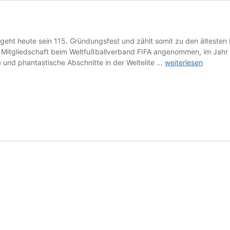
geht heute sein 115. Gründungsfest und zählt somit zu den ältesten
 Mitgliedschaft beim Weltfußballverband FIFA angenommen, im Jahr 
Seit
 und phantastische Abschnitte in der Weltelite …
weiterlesen
1904
–
115
Jahre
ÖFB