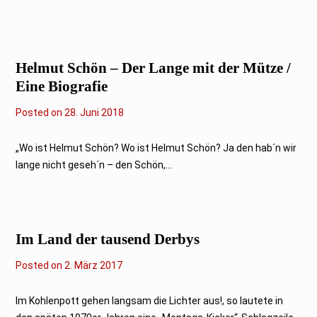
2
0
1
8
Helmut Schön – Der Lange mit der Mütze /
Eine Biografie
Posted on
7
28. Juni 2018
.
O
k
„Wo ist Helmut Schön? Wo ist Helmut Schön? Ja den hab´n wir
t
lange nicht geseh´n – den Schön,...
o
b
e
r
2
0
Im Land der tausend Derbys
1
9
Posted on
2
2. März 2017
.
M
ä
Im Kohlenpott gehen langsam die Lichter aus!, so lautete in
r