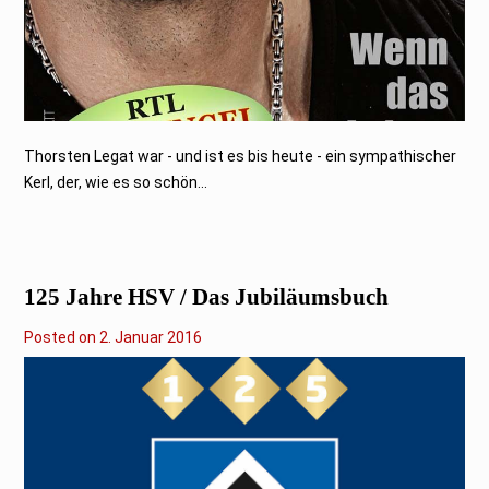
Thorsten Legat war - und ist es bis heute - ein sympathischer
Kerl, der, wie es so schön...
125 Jahre HSV / Das Jubiläumsbuch
Posted on
2
2. Januar 2016
8
.
M
a
i
2
0
2