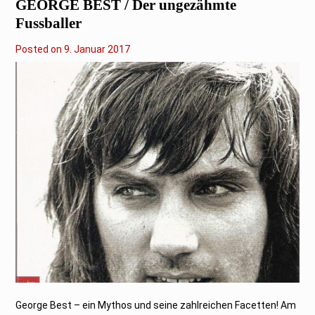
GEORGE BEST / Der ungezähmte
Fussballer
Posted on
9
9. Januar 2017
.
J
a
n
u
a
r
2
0
1
7
George Best – ein Mythos und seine zahlreichen Facetten! Am