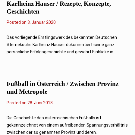
Karlheinz Hauser / Rezepte, Konzepte,
Geschichten
Posted on
3
3. Januar 2020
.
J
a
Das vorliegende Erstlingswerk des bekannten Deutschen
n
Sternekochs Karlheinz Hauser dokumentiert seine ganz
u
a
persönliche Erfolgsgeschichte und gewährt Einblicke in...
r
2
0
2
0
Fußball in Österreich / Zwischen Provinz
und Metropole
Posted on
2
28. Juni 2018
8
.
J
Die Geschichte des österreichischen Fußballs ist
u
gekennzeichnet von einem aufreibenden Spannungsverhältnis
n
i
zwischen der so genannten Provinz und deren...