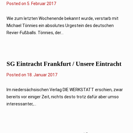
Posted on
5
5. Februar 2017
.
F
e
Wie zum letzten Wochenende bekannt wurde, verstarb mit
b
Michael Tönnies ein absolutes Urgestein des deutschen
r
u
Revier-Fußballs. Tönnies, der...
a
r
2
0
1
7
SG Eintracht Frankfurt / Unsere Eintracht
Posted on
2
18. Januar 2017
.
O
k
Im niedersächsischen Verlag DIE WERKSTATT erschien, zwar
t
bereits vor einiger Zeit, nichts desto trotz dafür aber umso
o
b
interessanter,...
e
r
2
0
2
3