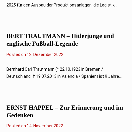
n
2025 für den Ausbau der Produktionsanlagen, die Logistik...
u
a
r
2
0
2
BERT TRAUTMANN – Hitlerjunge und
5
englische Fußball-Legende
Posted on
1
12. Dezember 2022
2
.
D
Bernhard Carl Trautmann (* 22.10.1923 in Bremen /
e
Deutschland, † 19.07.2013 in Valencia / Spanien) ist 9 Jahre...
z
e
m
b
e
r
ERNST HAPPEL – Zur Erinnerung und im
2
0
Gedenken
2
2
Posted on
1
14. November 2022
4