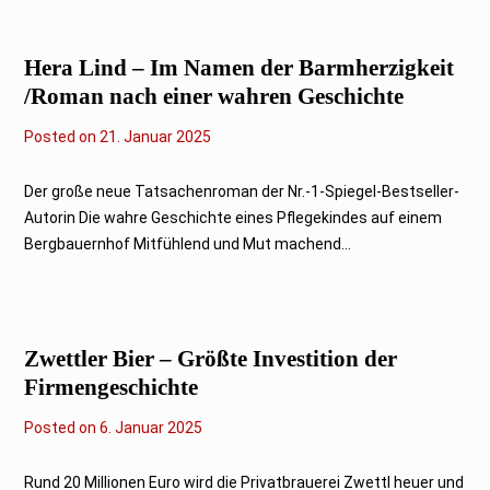
2
5
Hera Lind – Im Namen der Barmherzigkeit
/Roman nach einer wahren Geschichte
Posted on
2
21. Januar 2025
1
.
J
Der große neue Tatsachenroman der Nr.-1-Spiegel-Bestseller-
a
Autorin Die wahre Geschichte eines Pflegekindes auf einem
n
u
Bergbauernhof Mitfühlend und Mut machend...
a
r
2
0
2
5
Zwettler Bier – Größte Investition der
Firmengeschichte
Posted on
6
6. Januar 2025
.
J
a
Rund 20 Millionen Euro wird die Privatbrauerei Zwettl heuer und