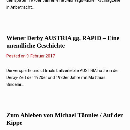
den späten 1970er Jahren eine „Montags-Kicker“-Schlagzeile
z
2
in Anbetracht...
0
1
7
Wiener Derby AUSTRIA gg. RAPID – Eine
unendliche Geschichte
Posted on
1
9. Februar 2017
5
.
A
Die verspielte und oftmals ballverliebte AUSTRIA hatte in der
p
Derby-Zeit der 1920er und 1930er Jahre mit Matthias
r
i
Sindelar...
l
2
0
2
3
Zum Ableben von Michael Tönnies / Auf der
Kippe