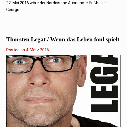
22. Mai 2016 wäre der Nordirische Ausnahme-Fußballer
George...
Thorsten Legat / Wenn das Leben foul spielt
Posted on
4
4. März 2016
.
M
ä
r
z
2
0
1
6