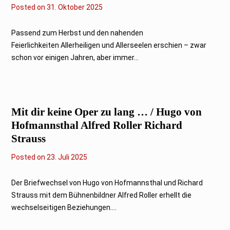
Posted on
3
31. Oktober 2025
0
.
O
Passend zum Herbst und den nahenden
k
Feierlichkeiten Allerheiligen und Allerseelen erschien – zwar
t
o
schon vor einigen Jahren, aber immer...
b
e
r
2
0
2
Mit dir keine Oper zu lang … / Hugo von
5
Hofmannsthal Alfred Roller Richard
Strauss
Posted on
2
23. Juli 2025
3
.
J
Der Briefwechsel von Hugo von Hofmannsthal und Richard
u
Strauss mit dem Bühnenbildner Alfred Roller erhellt die
l
i
wechselseitigen Beziehungen....
2
0