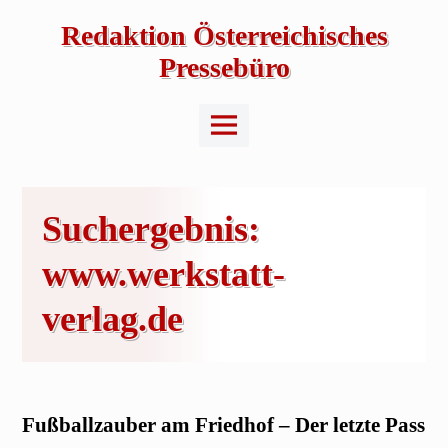
Skip
to
Redaktion Österreichisches
content
Pressebüro
Main
Menu
Suchergebnis:
www.werkstatt-
verlag.de
Fußballzauber am Friedhof – Der letzte Pass