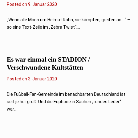
1
Posted on
9
9. Januar 2020
.
J
a
„Wenn alle Mann um Helmut Rahn, sie kämpfen, greifen an ...“ –
n
so eine Text-Zeile im „Zebra Twist“,...
u
a
r
2
0
2
Es war einmal ein STADION /
0
Verschwundene Kultstätten
Posted on
3
3. Januar 2020
.
J
a
Die Fußball-Fan-Gemeinde im benachbarten Deutschland ist
n
seit je her groß. Und die Euphorie in Sachen „rundes Leder“
u
a
war...
r
2
0
2
0