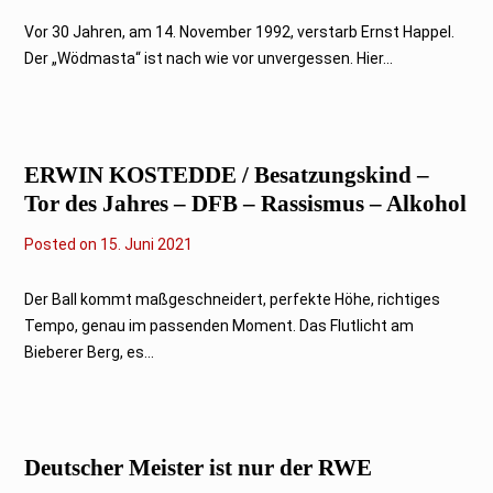
.
N
Vor 30 Jahren, am 14. November 1992, verstarb Ernst Happel.
o
Der „Wödmasta“ ist nach wie vor unvergessen. Hier...
v
e
m
b
e
r
ERWIN KOSTEDDE / Besatzungskind –
2
0
Tor des Jahres – DFB – Rassismus – Alkohol
2
2
Posted on
2
15. Juni 2021
5
.
S
Der Ball kommt maßgeschneidert, perfekte Höhe, richtiges
e
Tempo, genau im passenden Moment. Das Flutlicht am
p
t
Bieberer Berg, es...
e
m
b
e
r
2
Deutscher Meister ist nur der RWE
0
2