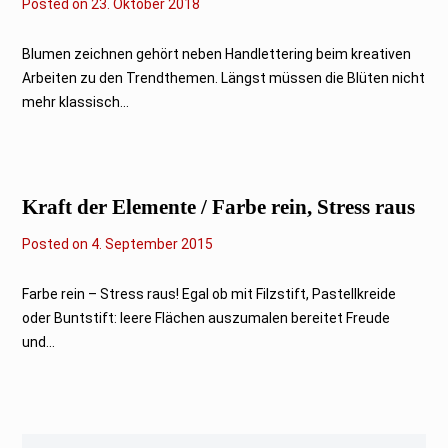
Posted on
23. Oktober 2018
Blumen zeichnen gehört neben Handlettering beim kreativen
Arbeiten zu den Trendthemen. Längst müssen die Blüten nicht
mehr klassisch...
Kraft der Elemente / Farbe rein, Stress raus
Posted on
3
4. September 2015
.
F
e
Farbe rein – Stress raus! Egal ob mit Filzstift, Pastellkreide
b
oder Buntstift: leere Flächen auszumalen bereitet Freude
r
u
und...
a
r
2
0
1
6