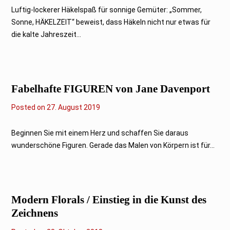
.
J
Luftig-lockerer Häkelspaß für sonnige Gemüter: „Sommer,
u
Sonne, HÄKELZEIT“ beweist, dass Häkeln nicht nur etwas für
l
i
die kalte Jahreszeit...
2
0
2
0
Fabelhafte FIGUREN von Jane Davenport
Posted on
2
27. August 2019
7
.
A
Beginnen Sie mit einem Herz und schaffen Sie daraus
u
wunderschöne Figuren. Gerade das Malen von Körpern ist für...
g
u
s
t
2
0
Modern Florals / Einstieg in die Kunst des
1
9
Zeichnens