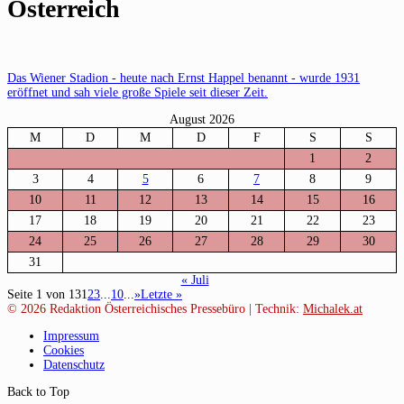
Österreich
Das Wiener Stadion - heute nach Ernst Happel benannt - wurde 1931
eröffnet und sah viele große Spiele seit dieser Zeit.
August 2026
M
D
M
D
F
S
S
1
2
3
4
5
6
7
8
9
10
11
12
13
14
15
16
17
18
19
20
21
22
23
24
25
26
27
28
29
30
31
« Juli
Seite 1 von 13
1
2
3
...
10
...
»
Letzte »
© 2026
Redaktion Österreichisches Pressebüro | Technik:
Michalek.at
Impressum
Cookies
Datenschutz
Back to Top