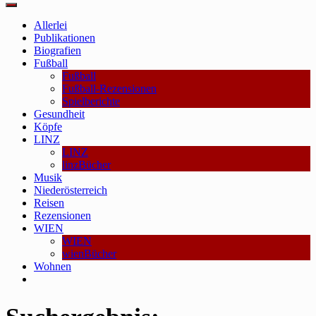
Main
Menu
Allerlei
Publikationen
Biografien
Fußball
Fußball
Fußball-Rezensionen
Spielberichte
Gesundheit
Köpfe
LINZ
LINZ
linzBücher
Musik
Niederösterreich
Reisen
Rezensionen
WIEN
WIEN
wienBücher
Wohnen