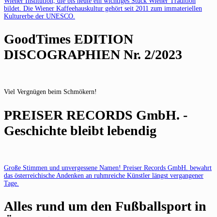
Wiener Institution, die bis heute ein wichtiges Stück Wiener Tradition
bildet. Die Wiener Kaffeehauskultur gehört seit 2011 zum immateriellen
Kulturerbe der UNESCO.
GoodTimes EDITION
DISCOGRAPHIEN Nr. 2/2023
Viel Vergnügen beim Schmökern!
PREISER RECORDS GmbH. -
Geschichte bleibt lebendig
Große Stimmen und unvergessene Namen! Preiser Records GmbH. bewahrt
das österreichische Andenken an ruhmreiche Künstler längst vergangener
Tage.
Alles rund um den Fußballsport in