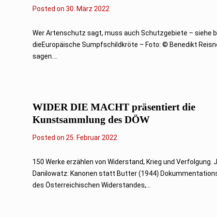
Posted on
3
30. März 2022
0
.
M
Wer Artenschutz sagt, muss auch Schutzgebiete – siehe b
ä
dieEuropäische Sumpfschildkröte – Foto: © Benedikt Reisne
r
z
sagen....
2
0
2
2
WIDER DIE MACHT präsentiert die
Kunstsammlung des DÖW
Posted on
2
25. Februar 2022
5
.
F
150 Werke erzählen von Widerstand, Krieg und Verfolgung. 
e
Danilowatz: Kanonen statt Butter (1944) Dokummentation
b
r
des Österreichischen Widerstandes,...
u
a
r
2