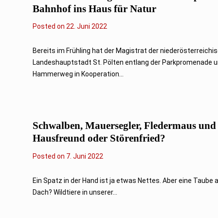
Bahnhof ins Haus für Natur
Posted on
2
22. Juni 2022
2
.
J
Bereits im Frühling hat der Magistrat der niederösterreichi
u
Landeshauptstadt St. Pölten entlang der Parkpromenade 
n
i
Hammerweg in Kooperation...
2
0
2
2
Schwalben, Mauersegler, Fledermaus und
Hausfreund oder Störenfried?
Posted on
7
7. Juni 2022
.
J
u
Ein Spatz in der Hand ist ja etwas Nettes. Aber eine Taube
n
Dach? Wildtiere in unserer...
i
2
0