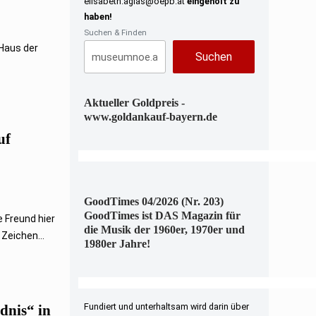
elisabeth.aglas@oepb.at
eingeholt zu
haben!
Suchen & Finden
 Haus der
Suchen
Aktueller Goldpreis -
www.goldankauf-bayern.de
uf
GoodTimes 04/2026 (Nr. 203)
GoodTimes ist DAS Magazin für
 Freund hier
die Musik der 1960er, 1970er und
Zeichen...
1980er Jahre!
Fundiert und unterhaltsam wird darin über
dnis“ in