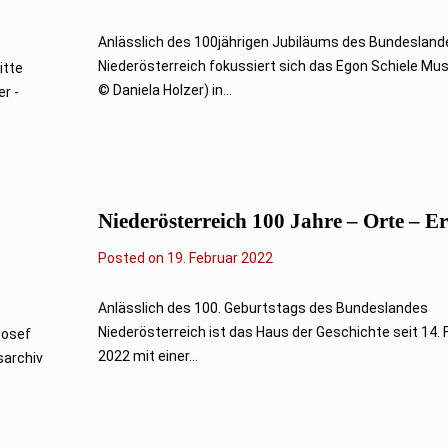
8
.
M
Anlässlich des 100jährigen Jubiläums des Bundesland
ä
Niederösterreich fokussiert sich das Egon Schiele Mu
itte
r
z
© Daniela Holzer) in...
r -
2
0
2
2
Niederösterreich 100 Jahre – Orte – Er
Posted on
1
19. Februar 2022
9
.
F
Anlässlich des 100. Geburtstags des Bundeslandes
e
Niederösterreich ist das Haus der Geschichte seit 14. 
Josef
b
r
2022 mit einer...
sarchiv
u
a
r
2
0