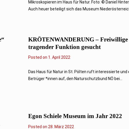
A
Mikroskopieren im Haus für Natur. Foto: © Daniel Hint
p
Auch heuer beteiligt sich das Museum Niederösterreich
r
i
l
2
0
2
e“
KRÖTENWANDERUNG – Freiwillige 
2
tragender Funktion gesucht
Posted on
1
1. April 2022
.
A
p
Das Haus für Natur in St. Pölten ruft interessierte und
r
Betrüger *innen auf, den Naturschutzbund NÖ bei...
i
l
2
0
2
2
Egon Schiele Museum im Jahr 2022
n
Posted on
2
28. März 2022