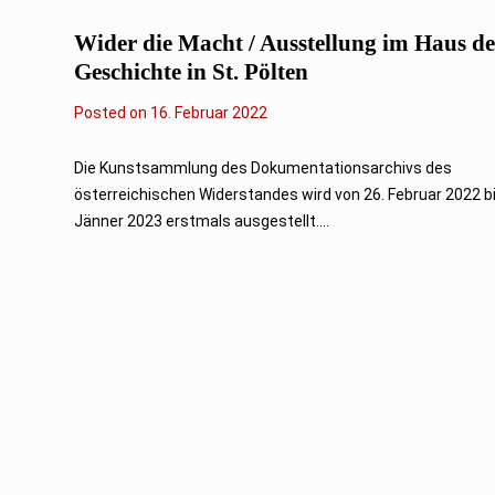
0
2
Wider die Macht / Ausstellung im Haus de
2
Geschichte in St. Pölten
Posted on
1
16. Februar 2022
7
.
F
Die Kunstsammlung des Dokumentationsarchivs des
e
österreichischen Widerstandes wird von 26. Februar 2022 bi
b
r
Jänner 2023 erstmals ausgestellt....
u
a
r
2
0
2
2