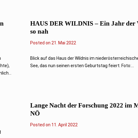
2
2
an
HAUS DER WILDNIS – Ein Jahr der 
so nah
Posted on
2
21. Mai 2022
1
.
M
n
Blick auf das Haus der Wildnis im niederösterreichisc
a
hte),
See, das nun seinen ersten Geburtstag feiert. Foto:...
i
2
ich...
0
2
2
Lange Nacht der Forschung 2022 im
NÖ
Posted on
1
11. April 2022
1
d
.