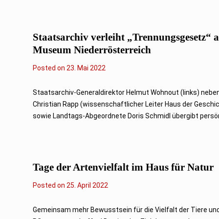
2
2
Staatsarchiv verleiht „Trennungsgesetz“ 
Museum Niederrösterreich
Posted on
2
23. Mai 2022
3
.
M
Staatsarchiv-Generaldirektor Helmut Wohnout (links) nebe
a
Christian Rapp (wissenschaftlicher Leiter Haus der Geschic
i
2
sowie Landtags-Abgeordnete Doris Schmidl übergibt persönl
0
2
2
Tage der Artenvielfalt im Haus für Natur
Posted on
2
25. April 2022
5
.
A
Gemeinsam mehr Bewusstsein für die Vielfalt der Tiere un
p