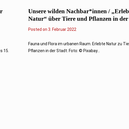
2
2
r
Unsere wilden Nachbar*innen / „Erleb
Natur“ über Tiere und Pflanzen in der
Posted on
3
3. Februar 2022
.
F
e
Fauna und Flora im urbanen Raum. Erlebte Natur zu Ti
b
s 15.
Pflanzen in der Stadt. Foto: © Pixabay...
r
u
a
r
2
0
2
2