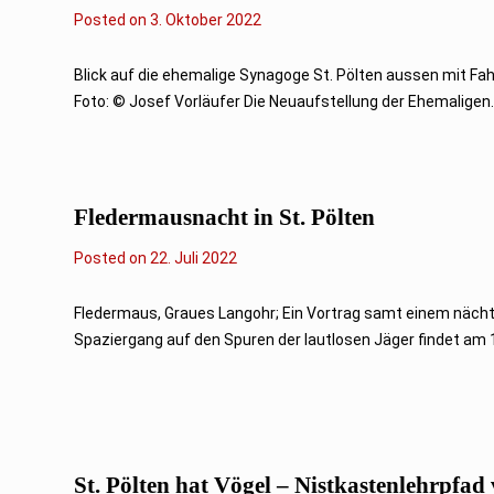
Posted on
3
3. Oktober 2022
.
O
k
Blick auf die ehemalige Synagoge St. Pölten aussen mit Fa
t
Foto: © Josef Vorläufer Die Neuaufstellung der Ehemaligen..
o
b
e
r
2
0
Fledermausnacht in St. Pölten
2
2
Posted on
2
22. Juli 2022
4
.
J
Fledermaus, Graues Langohr; Ein Vortrag samt einem nächt
u
Spaziergang auf den Spuren der lautlosen Jäger findet am 16
l
i
2
0
2
2
St. Pölten hat Vögel – Nistkastenlehrpfa