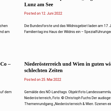
Lunz am See
Posted on
1
12. Juni 2022
2
.
J
schen
Die Bundesforste und das Wildnisgebiet laden am 17. 
u
und am
Familientag ins Haus der Wildnis ein – Spezialführungen
n
i
2
0
2
2
 Co –
Niederösterreich und Wien in guten wi
schlechten Zeiten
Posted on
2
25. Mai 2022
5
.
M
 auf dem
Gemälde des NÖ-Landtags. Objektfoto Landessamml
a
Niederösterreich, Foto: © Christoph Fuchs Der audioge
i
2
Themenrundgang „Niederösterreich & Wien. Szenen eine
0