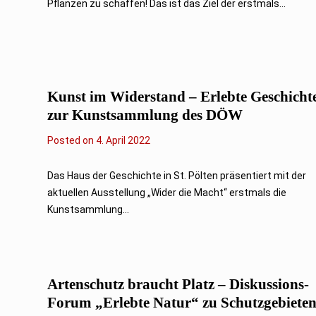
Pflanzen zu schaffen! Das ist das Ziel der erstmals...
r
i
l
2
0
2
2
Kunst im Widerstand – Erlebte Geschicht
zur Kunstsammlung des DÖW
Posted on
5
4. April 2022
.
A
p
Das Haus der Geschichte in St. Pölten präsentiert mit der
r
aktuellen Ausstellung „Wider die Macht“ erstmals die
i
l
Kunstsammlung...
2
0
2
2
Artenschutz braucht Platz – Diskussions-
Forum „Erlebte Natur“ zu Schutzgebiete