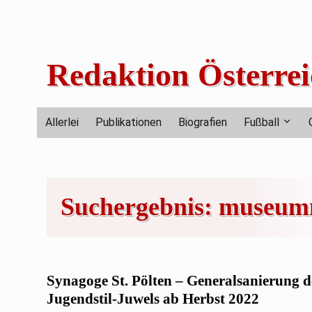
Skip
to
content
Redaktion Österrei
Allerlei
Publikationen
Biografien
Fußball
Suchergebnis:
museumn
Synagoge St. Pölten – Generalsanierung d
Jugendstil-Juwels ab Herbst 2022