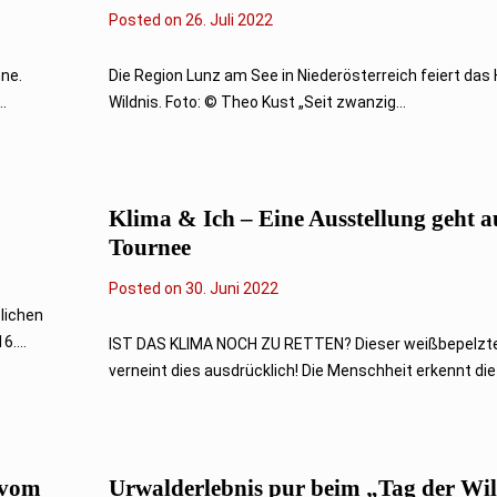
Posted on
2
26. Juli 2022
6
.
J
hne.
Die Region Lunz am See in Niederösterreich feiert das
u
.
Wildnis. Foto: © Theo Kust „Seit zwanzig...
l
i
2
0
2
2
Klima & Ich – Eine Ausstellung geht a
Tournee
Posted on
3
30. Juni 2022
0
lichen
.
....
J
IST DAS KLIMA NOCH ZU RETTEN? Dieser weißbepelzte
u
verneint dies ausdrücklich! Die Menschheit erkennt die 
n
i
2
0
2
2
d vom
Urwalderlebnis pur beim „Tag der Wil