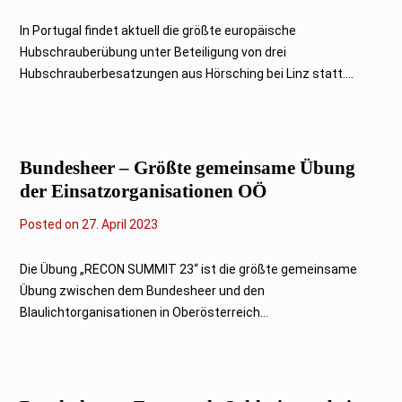
.
J
In Portugal findet aktuell die größte europäische
u
Hubschrauberübung unter Beteiligung von drei
n
i
Hubschrauberbesatzungen aus Hörsching bei Linz statt....
2
0
2
3
Bundesheer – Größte gemeinsame Übung
der Einsatzorganisationen OÖ
Posted on
2
27. April 2023
7
.
A
Die Übung „RECON SUMMIT 23“ ist die größte gemeinsame
p
Übung zwischen dem Bundesheer und den
r
i
Blaulichtorganisationen in Oberösterreich...
l
2
0
2
3