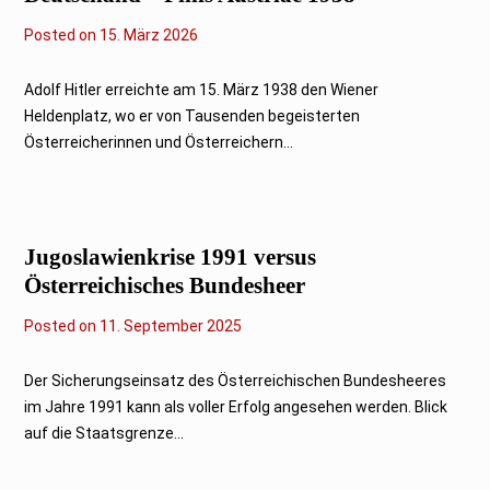
Posted on
1
15. März 2026
4
.
M
Adolf Hitler erreichte am 15. März 1938 den Wiener
ä
Heldenplatz, wo er von Tausenden begeisterten
r
z
Österreicherinnen und Österreichern...
2
0
2
6
Jugoslawienkrise 1991 versus
Österreichisches Bundesheer
Posted on
1
11. September 2025
1
.
S
Der Sicherungseinsatz des Österreichischen Bundesheeres
e
im Jahre 1991 kann als voller Erfolg angesehen werden. Blick
p
t
auf die Staatsgrenze...
e
m
b