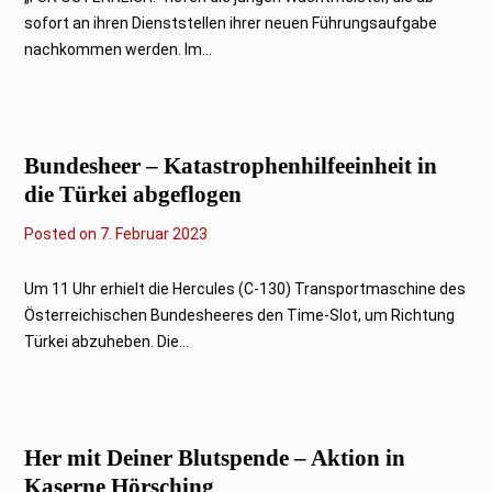
e
sofort an ihren Dienststellen ihrer neuen Führungsaufgabe
b
r
nachkommen werden. Im...
u
a
r
2
0
2
Bundesheer – Katastrophenhilfeeinheit in
3
die Türkei abgeflogen
Posted on
8
7. Februar 2023
.
F
e
Um 11 Uhr erhielt die Hercules (C-130) Transportmaschine des
b
Österreichischen Bundesheeres den Time-Slot, um Richtung
r
u
Türkei abzuheben. Die...
a
r
2
0
2
3
Her mit Deiner Blutspende – Aktion in
Kaserne Hörsching