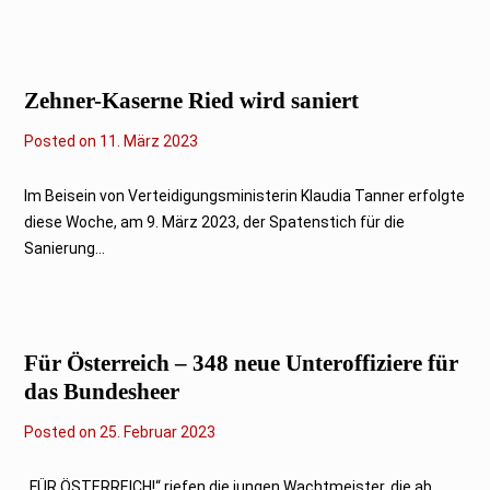
2
0
2
3
Zehner-Kaserne Ried wird saniert
Posted on
1
11. März 2023
1
.
M
Im Beisein von Verteidigungsministerin Klaudia Tanner erfolgte
ä
diese Woche, am 9. März 2023, der Spatenstich für die
r
z
Sanierung...
2
0
2
3
Für Österreich – 348 neue Unteroffiziere für
das Bundesheer
Posted on
2
25. Februar 2023
5
.
F
„FÜR ÖSTERREICH!“ riefen die jungen Wachtmeister, die ab