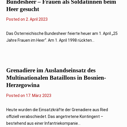
Bundesheer – Frauen als Soldatinnen beim
Heer gesucht
Posted on
2
2. April 2023
.
A
p
Das Österreichische Bundesheer feierte heuer am 1. April „25
r
Jahre Frauen im Heer“. Am 1. April 1998 rückten...
i
l
2
0
2
3
Grenadiere im Auslandseinsatz
des
Multinationalen Bataillons in Bosnien-
Herzegowina
Posted on
1
17. März 2023
7
.
M
Heute wurden die Einsatzkräfte der Grenadiere aus Ried
ä
offiziell verabschiedet. Das angetretene Kontingent –
r
z
bestehend aus einer Infantriekompanie...