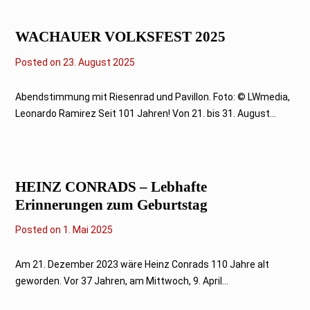
e
r
2
WACHAUER VOLKSFEST 2025
0
2
5
Posted on
2
23. August 2025
3
.
A
Abendstimmung mit Riesenrad und Pavillon. Foto: © LWmedia,
u
Leonardo Ramirez Seit 101 Jahren! Von 21. bis 31. August...
g
u
s
t
2
0
HEINZ CONRADS – Lebhafte
2
5
Erinnerungen zum Geburtstag
Posted on
1
1. Mai 2025
3
.
M
Am 21. Dezember 2023 wäre Heinz Conrads 110 Jahre alt
a
geworden. Vor 37 Jahren, am Mittwoch, 9. April...
i
2
0