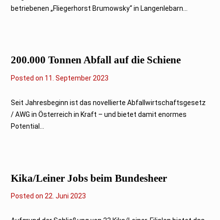
u
betriebenen „Fliegerhorst Brumowsky“ in Langenlebarn...
a
r
2
0
2
4
200.000 Tonnen Abfall auf die Schiene
Posted on
1
11. September 2023
2
.
S
Seit Jahresbeginn ist das novellierte Abfallwirtschaftsgesetz
e
/ AWG in Österreich in Kraft – und bietet damit enormes
p
t
Potential...
e
m
b
e
r
2
Kika/Leiner Jobs beim Bundesheer
0
2
3
Posted on
2
22. Juni 2023
2
.
J