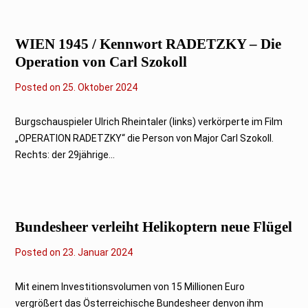
2
5
WIEN 1945 / Kennwort RADETZKY – Die
Operation von Carl Szokoll
Posted on
2
25. Oktober 2024
5
.
O
Burgschauspieler Ulrich Rheintaler (links) verkörperte im Film
k
„OPERATION RADETZKY“ die Person von Major Carl Szokoll.
t
o
Rechts: der 29jährige...
b
e
r
2
0
2
Bundesheer verleiht Helikoptern neue Flügel
4
Posted on
2
23. Januar 2024
3
.
J
Mit einem Investitionsvolumen von 15 Millionen Euro
a
vergrößert das Österreichische Bundesheer denvon ihm
n