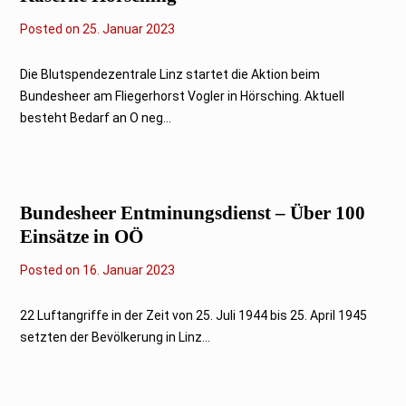
Posted on
2
25. Januar 2023
6
.
J
Die Blutspendezentrale Linz startet die Aktion beim
a
Bundesheer am Fliegerhorst Vogler in Hörsching. Aktuell
n
u
besteht Bedarf an O neg...
a
r
2
0
2
3
Bundesheer Entminungsdienst – Über 100
Einsätze in OÖ
Posted on
1
16. Januar 2023
6
.
J
22 Luftangriffe in der Zeit von 25. Juli 1944 bis 25. April 1945
a
setzten der Bevölkerung in Linz...
n
u
a
r
2