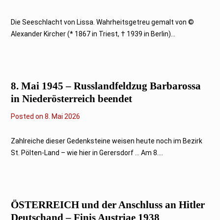
Die Seeschlacht von Lissa. Wahrheitsgetreu gemalt von ©
Alexander Kircher (* 1867 in Triest, † 1939 in Berlin)...
8. Mai 1945 – Russlandfeldzug Barbarossa
in Niederösterreich beendet
Posted on
7
8. Mai 2026
.
M
a
Zahlreiche dieser Gedenksteine weisen heute noch im Bezirk
i
St. Pölten-Land – wie hier in Gerersdorf … Am 8....
2
0
2
6
ÖSTERREICH und der Anschluss an Hitler
Deutschand – Finis Austriae 1938