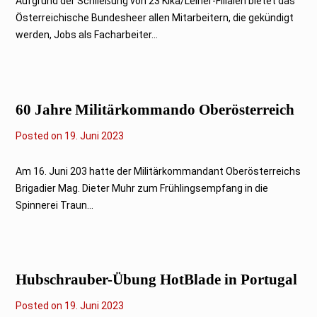
Aufgrund der Schließung von 23 Kika/Leiner-Filialen bietet das
u
Österreichische Bundesheer allen Mitarbeitern, die gekündigt
n
i
werden, Jobs als Facharbeiter...
2
0
2
3
60 Jahre Militärkommando Oberösterreich
Posted on
1
19. Juni 2023
9
.
J
Am 16. Juni 203 hatte der Militärkommandant Oberösterreichs
u
Brigadier Mag. Dieter Muhr zum Frühlingsempfang in die
n
i
Spinnerei Traun...
2
0
2
3
Hubschrauber-Übung HotBlade in Portugal
Posted on
1
19. Juni 2023
9