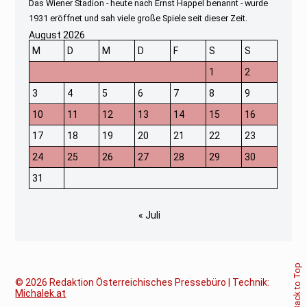
Das Wiener Stadion - heute nach Ernst Happel benannt - wurde
1931 eröffnet und sah viele große Spiele seit dieser Zeit.
August 2026
M
D
M
D
F
S
S
1
2
3
4
5
6
7
8
9
10
11
12
13
14
15
16
17
18
19
20
21
22
23
24
25
26
27
28
29
30
31
« Juli
Back to Top
© 2026
Redaktion Österreichisches Pressebüro | Technik:
Michalek.at