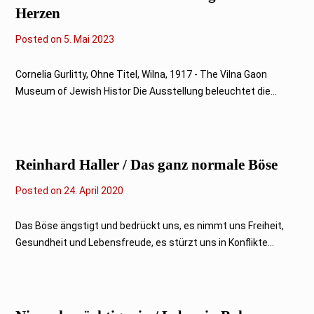
Herzen
Posted on
5
5. Mai 2023
.
M
a
Cornelia Gurlitty, Ohne Titel, Wilna, 1917 - The Vilna Gaon
i
Museum of Jewish Histor Die Ausstellung beleuchtet die...
2
0
2
3
Reinhard Haller / Das ganz normale Böse
Posted on
2
24. April 2020
4
.
A
Das Böse ängstigt und bedrückt uns, es nimmt uns Freiheit,
p
Gesundheit und Lebensfreude, es stürzt uns in Konflikte...
r
i
l
2
0
2
0