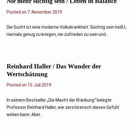
Nie mehr süchtig sein / Leben in Balance
Posted on
7
7. November 2019
.
N
o
Die Sucht ist eine moderne Volkskrankheit. Süchtig sein heißt,
v
niemals genug zu kriegen, nie zufrieden zu sein und...
e
m
b
e
r
2
Reinhard Haller / Das Wunder der
0
1
Wertschätzung
9
Posted on
1
15. Juli 2019
5
.
J
In seinem Bestseller „Die Macht der Kränkung“ belegte
u
Professor Reinhard Haller, wie zerstörerisch dieses Gefühl
l
i
wirken kann. Aber...
2
0
1
9