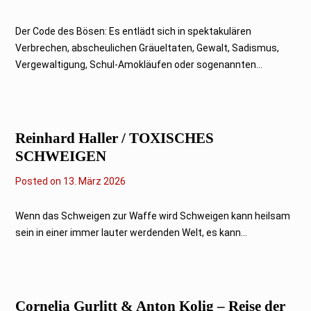
4
.
J
Der Code des Bösen: Es entlädt sich in spektakulären
u
Verbrechen, abscheulichen Gräueltaten, Gewalt, Sadismus,
l
i
Vergewaltigung, Schul-Amokläufen oder sogenannten...
2
0
2
6
Reinhard Haller / TOXISCHES
SCHWEIGEN
Posted on
1
13. März 2026
3
.
M
Wenn das Schweigen zur Waffe wird Schweigen kann heilsam
ä
sein in einer immer lauter werdenden Welt, es kann...
r
z
2
0
2
6
Cornelia Gurlitt & Anton Kolig – Reise der