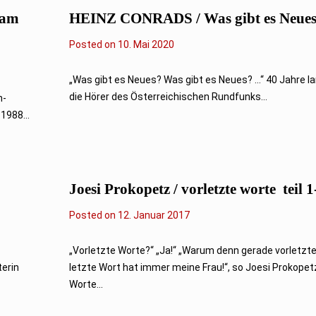
2
 am
HEINZ CONRADS / Was gibt es Neue
0
2
4
Posted on
1
10. Mai 2020
3
.
A
„Was gibt es Neues? Was gibt es Neues? ...“ 40 Jahre 
p
die Hörer des Österreichischen Rundfunks...
h-
r
i
1988...
l
2
0
2
1
Joesi Prokopetz / vorletzte worte ­ teil 1
Posted on
1
12. Januar 2017
2
.
J
„Vorletzte Worte?“ „Ja!“ „Warum denn gerade vorletzt
a
terin
letzte Wort hat immer meine Frau!“, so Joesi Prokopet
n
u
Worte...
a
r