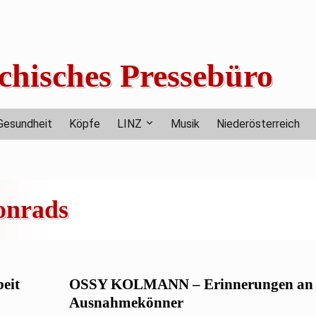
chisches Pressebüro
Gesundheit
Köpfe
LINZ
Musik
Niederösterreich
onrads
beit
OSSY KOLMANN – Erinnerungen an 
Ausnahmekönner