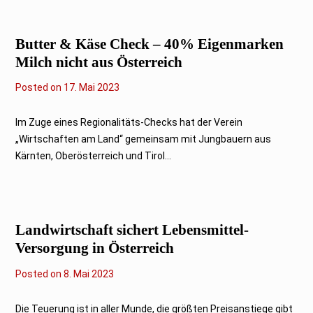
3
Butter & Käse Check – 40% Eigenmarken
Milch nicht aus Österreich
Posted on
2
17. Mai 2023
1
.
M
Im Zuge eines Regionalitäts-Checks hat der Verein
a
„Wirtschaften am Land“ gemeinsam mit Jungbauern aus
i
2
Kärnten, Oberösterreich und Tirol...
0
2
3
Landwirtschaft sichert Lebensmittel-
Versorgung in Österreich
Posted on
9
8. Mai 2023
.
M
a
Die Teuerung ist in aller Munde, die größten Preisanstiege gibt