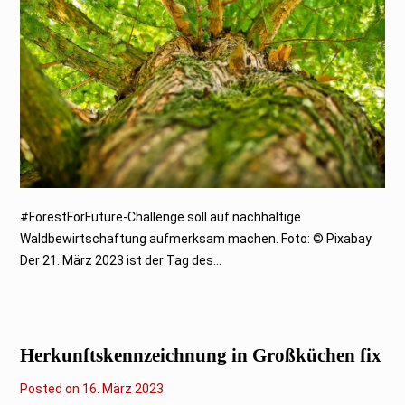
0
2
3
#ForestForFuture-Challenge soll auf nachhaltige
Waldbewirtschaftung aufmerksam machen. Foto: © Pixabay
Der 21. März 2023 ist der Tag des...
Herkunftskennzeichnung in Großküchen fix
Posted on
1
16. März 2023
6