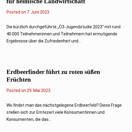
für heimische Landwirtschaft
Posted on
7
7. Juni 2023
.
J
u
Die kürzlich durchgeführte „Ö3-Jugendstudie 2023“ mit rund
n
40.000 Teilnehmerinnen und Teilnehmern hat ermutigende
i
2
Ergebnisse über die Zufriedenheit und...
0
2
3
Erdbeerfinder führt zu roten süßen
Früchten
Posted on
2
29. Mai 2023
9
.
M
Wo findet man das nächstgelegene Erdbeerfeld? Diese Frage
a
stellen sich zur Erntezeit viele Konsumentinnen und
i
2
Konsumenten, die das...
0
2