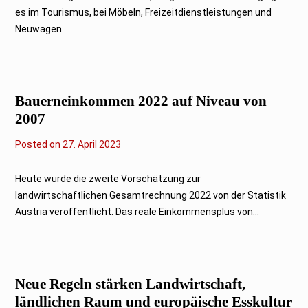
i
es im Tourismus, bei Möbeln, Freizeitdienstleistungen und
2
0
Neuwagen....
2
3
Bauerneinkommen 2022 auf Niveau von
2007
Posted on
2
27. April 2023
7
.
A
Heute wurde die zweite Vorschätzung zur
p
landwirtschaftlichen Gesamtrechnung 2022 von der Statistik
r
i
Austria veröffentlicht. Das reale Einkommensplus von...
l
2
0
2
3
Neue Regeln stärken Landwirtschaft,
ländlichen Raum und europäische Esskultur