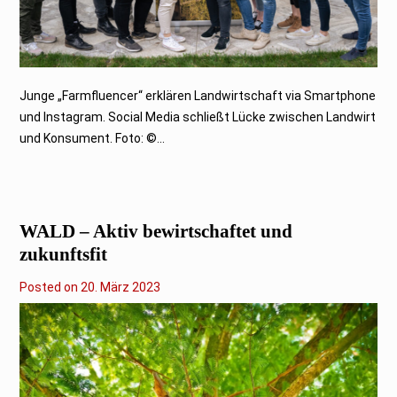
Junge „Farmfluencer“ erklären Landwirtschaft via Smartphone
und Instagram. Social Media schließt Lücke zwischen Landwirt
und Konsument. Foto: ©...
WALD – Aktiv bewirtschaftet und
zukunftsfit
Posted on
2
20. März 2023
0
.
M
ä
r
z
2