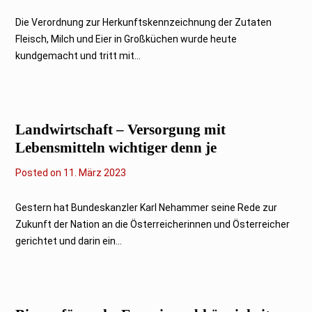
.
M
Die Verordnung zur Herkunftskennzeichnung der Zutaten
ä
Fleisch, Milch und Eier in Großküchen wurde heute
r
z
kundgemacht und tritt mit...
2
0
2
3
Landwirtschaft – Versorgung mit
Lebensmitteln wichtiger denn je
Posted on
1
11. März 2023
1
.
M
Gestern hat Bundeskanzler Karl Nehammer seine Rede zur
ä
Zukunft der Nation an die Österreicherinnen und Österreicher
r
z
gerichtet und darin ein...
2
0
2
3