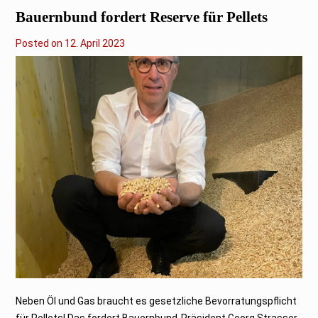
Bauernbund fordert Reserve für Pellets
Posted on
1
12. April 2023
2
.
A
p
r
i
l
2
0
2
3
Neben Öl und Gas braucht es gesetzliche Bevorratungspflicht