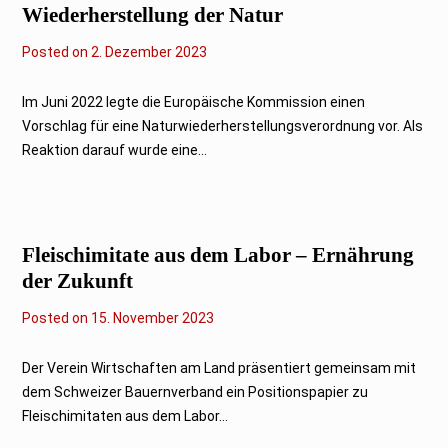
4
Wiederherstellung der Natur
Posted on
2
2. Dezember 2023
.
D
e
Im Juni 2022 legte die Europäische Kommission einen
z
Vorschlag für eine Naturwiederherstellungsverordnung vor. Als
e
m
Reaktion darauf wurde eine...
b
e
r
2
0
2
Fleischimitate aus dem Labor – Ernährung
3
der Zukunft
Posted on
1
15. November 2023
5
.
N
Der Verein Wirtschaften am Land präsentiert gemeinsam mit
o
dem Schweizer Bauernverband ein Positionspapier zu
v
e
Fleischimitaten aus dem Labor...
m
b