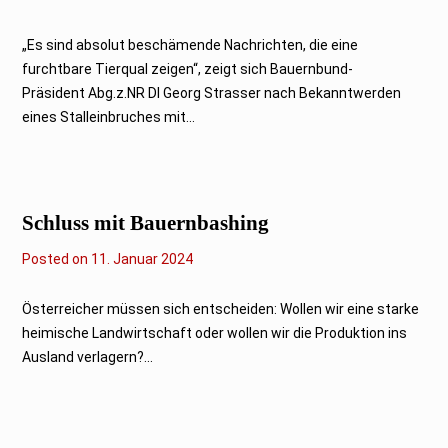
9
.
M
„Es sind absolut beschämende Nachrichten, die eine
ä
furchtbare Tierqual zeigen“, zeigt sich Bauernbund-
r
z
Präsident Abg.z.NR DI Georg Strasser nach Bekanntwerden
2
eines Stalleinbruches mit...
0
2
4
Schluss mit Bauernbashing
Posted on
1
11. Januar 2024
1
.
J
Österreicher müssen sich entscheiden: Wollen wir eine starke
a
heimische Landwirtschaft oder wollen wir die Produktion ins
n
u
Ausland verlagern?...
a
r
2
0
2