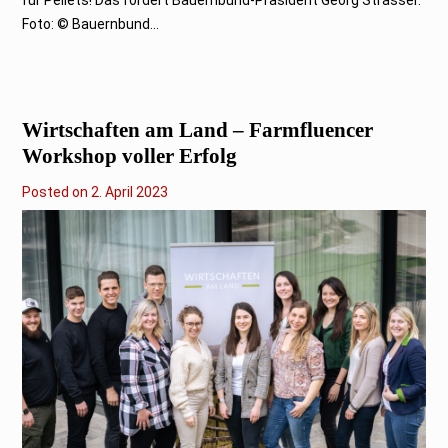
für Pellets! Das fordert Bauernbund-Präsident Georg Strasser.
Foto: © Bauernbund...
Wirtschaften am Land – Farmfluencer
Workshop voller Erfolg
Posted on
2
2. April 2023
.
A
p
r
i
l
2
0
2
3