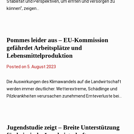
Stabilität und Perspektiven, um ernten und versorgen zu
p
t
können“, zeigen...
e
m
b
e
r
2
Pommes leider aus – EU-Kommission
0
2
gefährdet Arbeitsplätze und
3
Lebensmittelproduktion
Posted on
5
5. August 2023
.
A
u
Die Auswirkungen des Klimawandels auf die Landwirtschaft
g
werden immer deutlicher. Wetterextreme, Schädlinge und
u
s
Pilzkrankheiten verursachen zunehmend Ernteverluste bei...
t
2
0
2
3
Jugendstudie zeigt – Breite Unterstützung