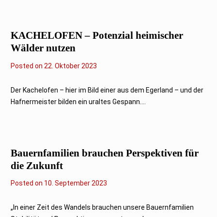
e
r
2
0
KACHELOFEN – Potenzial heimischer
2
3
Wälder nutzen
Posted on
2
22. Oktober 2023
2
.
O
Der Kachelofen – hier im Bild einer aus dem Egerland – und der
k
Hafnermeister bilden ein uraltes Gespann....
t
o
b
e
r
2
Bauernfamilien brauchen Perspektiven für
0
2
die Zukunft
3
Posted on
1
10. September 2023
0
.
S
„In einer Zeit des Wandels brauchen unsere Bauernfamilien
e