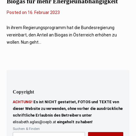
Biogas für mehr Energieunabhängigkeit
Posted on
1
16. Februar 2023
6
.
F
In ihrem Regierungsprogramm hat die Bundesregierung
e
vereinbart, den Anteil an Biogas in Österreich erhöhen zu
b
r
wollen. Nun geht...
u
a
r
2
0
2
3
Copyright
ACHTUNG!
Es ist NICHT gestattet, FOTOS und TEXTE von
dieser Website zu verwenden, ohne vorher die ausdrückliche
schriftliche Erlaubnis des Betreibers unter
elisabeth.aglas@oepb.at
eingeholt zu haben!
Suchen & Finden