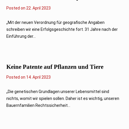
Posted on
2
22. April 2023
6
.
J
„Mit der neuen Verordnung für geografische Angaben
u
schreiben wir eine Erfolgsgeschichte fort. 31 Jahre nach der
n
i
Einführung der...
2
0
2
3
Keine Patente auf Pflanzen und Tiere
Posted on
1
14. April 2023
4
.
A
„Die genetischen Grundlagen unserer Lebensmittel sind
p
nichts, womit wir spielen sollen. Daher ist es wichtig, unseren
r
i
Bauernfamilien Rechtssicherheit...
l
2
0
2
3