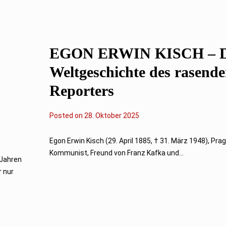
r
2
0
2
5
EGON ERWIN KISCH – D
Weltgeschichte des rasend
Reporters
Posted on
2
28. Oktober 2025
8
.
O
Egon Erwin Kisch (29. April 1885, † 31. März 1948), Pra
k
Kommunist, Freund von Franz Kafka und...
t
 Jahren
o
r nur
b
e
r
2
0
2
5