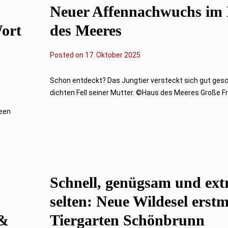
0
Neuer Affennachwuchs im
2
5
ort
des Meeres
Posted on
1
17. Oktober 2025
7
.
O
Schon entdeckt? Das Jungtier versteckt sich gut ges
k
dichten Fell seiner Mutter. ©Haus des Meeres Große Fr
t
o
seen
b
e
r
2
0
2
5
Schnell, genügsam und ex
selten: Neue Wildesel erst
 &
Tiergarten Schönbrunn