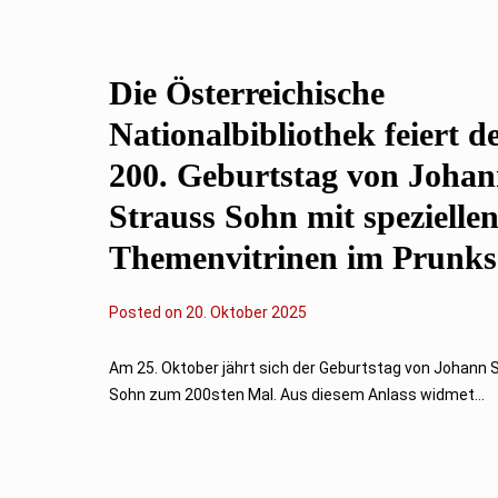
r
2
0
2
Die Österreichische
5
Nationalbibliothek feiert d
200. Geburtstag von Joha
Strauss Sohn mit spezielle
Themenvitrinen im Prunks
Posted on
2
20. Oktober 2025
0
.
O
Am 25. Oktober jährt sich der Geburtstag von Johann 
k
Sohn zum 200sten Mal. Aus diesem Anlass widmet...
t
o
b
e
r
2