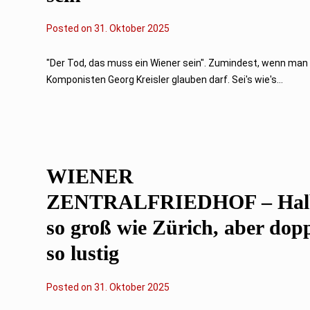
Posted on
3
31. Oktober 2025
0
.
O
"Der Tod, das muss ein Wiener sein". Zumindest, wenn ma
k
Komponisten Georg Kreisler glauben darf. Sei's wie's...
t
o
b
e
r
2
0
2
WIENER
5
ZENTRALFRIEDHOF – Hal
so groß wie Zürich, aber dopp
so lustig
Posted on
3
31. Oktober 2025
0
.