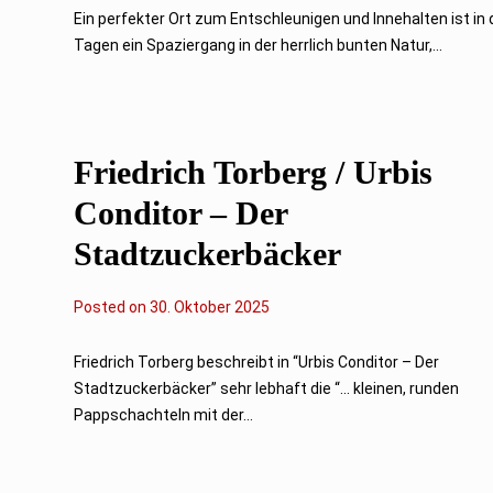
O
Ein perfekter Ort zum Entschleunigen und Innehalten ist in
k
Tagen ein Spaziergang in der herrlich bunten Natur,...
t
o
b
e
r
2
0
Friedrich Torberg / Urbis
2
5
Conditor – Der
Stadtzuckerbäcker
Posted on
3
30. Oktober 2025
0
.
O
Friedrich Torberg beschreibt in “Urbis Conditor – Der
k
Stadtzuckerbäcker” sehr lebhaft die “... kleinen, runden
t
o
Pappschachteln mit der...
b
e
r
2