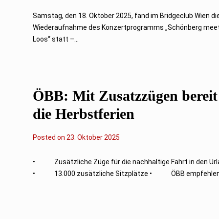
.
O
Samstag, den 18. Oktober 2025, fand im Bridgeclub Wien di
k
Wiederaufnahme des Konzertprogramms „Schönberg mee
t
o
Loos“ statt –...
b
e
r
2
0
2
ÖBB: Mit Zusatzzügen bereit
5
die Herbstferien
Posted on
2
23. Oktober 2025
3
.
O
• Zusätzliche Züge für die nachhaltige Fahrt in den Ur
k
• 13.000 zusätzliche Sitzplätze • ÖBB empfehlen 
t
o
b
e
r
2