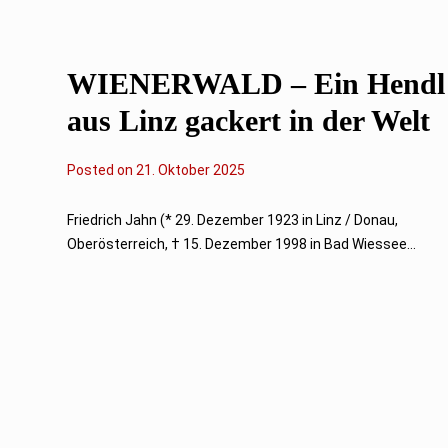
0
2
5
WIENERWALD – Ein Hendl
aus Linz gackert in der Welt
Posted on
2
21. Oktober 2025
1
.
O
Friedrich Jahn (* 29. Dezember 1923 in Linz / Donau,
k
Oberösterreich, † 15. Dezember 1998 in Bad Wiessee...
t
o
b
e
r
2
0
2
5