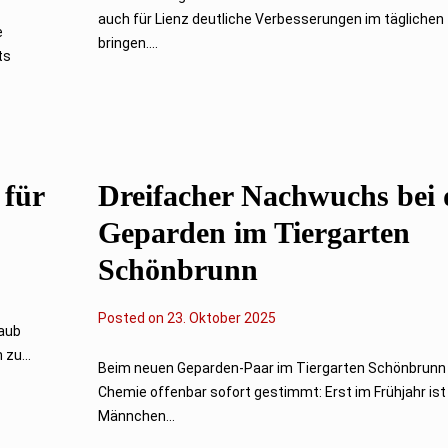
k
auch für Lienz deutliche Verbesserungen im tägliche
t
e
o
bringen....
ts
b
e
r
2
0
2
5
 für
Dreifacher Nachwuchs bei 
Geparden im Tiergarten
Schönbrunn
Posted on
2
23. Oktober 2025
laub
3
.
zu...
O
Beim neuen Geparden-Paar im Tiergarten Schönbrunn 
k
Chemie offenbar sofort gestimmt: Erst im Frühjahr ist
t
o
Männchen...
b
e