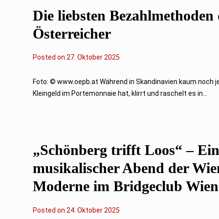
2
Die liebsten Bezahlmethoden 
5
Österreicher
Posted on
2
27. Oktober 2025
7
.
O
Foto: © www.oepb.at Während in Skandinavien kaum noch 
k
Kleingeld im Portemonnaie hat, klirrt und raschelt es in...
t
o
b
e
r
2
0
„Schönberg trifft Loos“ – Ei
2
5
musikalischer Abend der Wie
Moderne im Bridgeclub Wien
Posted on
2
24. Oktober 2025
4