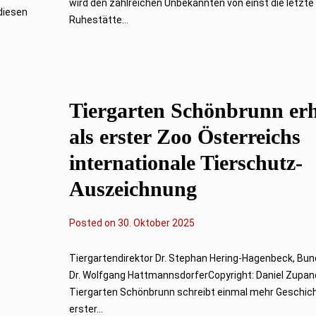
wird den zahlreichen Unbekannten von einst die letzte
t
 diesen
o
Ruhestätte...
b
e
r
2
0
2
5
Tiergarten Schönbrunn erh
als erster Zoo Österreichs
internationale Tierschutz-
Auszeichnung
Posted on
3
30. Oktober 2025
0
.
O
Tiergartendirektor Dr. Stephan Hering-Hagenbeck, Bu
k
Dr. Wolfgang HattmannsdorferCopyright: Daniel Zupan
t
o
Tiergarten Schönbrunn schreibt einmal mehr Geschich
b
erster...
e