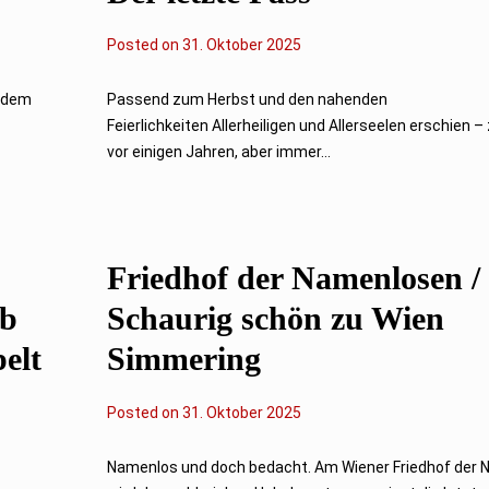
Posted on
3
31. Oktober 2025
0
.
O
n dem
Passend zum Herbst und den nahenden
k
Feierlichkeiten Allerheiligen und Allerseelen erschien 
t
o
vor einigen Jahren, aber immer...
b
e
r
2
0
2
Friedhof der Namenlosen /
5
b
Schaurig schön zu Wien
elt
Simmering
Posted on
3
31. Oktober 2025
0
.
O
Namenlos und doch bedacht. Am Wiener Friedhof der
k