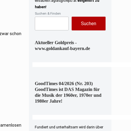
elisabeth.aglas@oepb.at
eingeholt zu
haben!
Suchen & Finden
Suchen
– zwar schon
Aktueller Goldpreis -
www.goldankauf-bayern.de
GoodTimes 04/2026 (Nr. 203)
GoodTimes ist DAS Magazin für
die Musik der 1960er, 1970er und
1980er Jahre!
 Namenlosen
Fundiert und unterhaltsam wird darin über