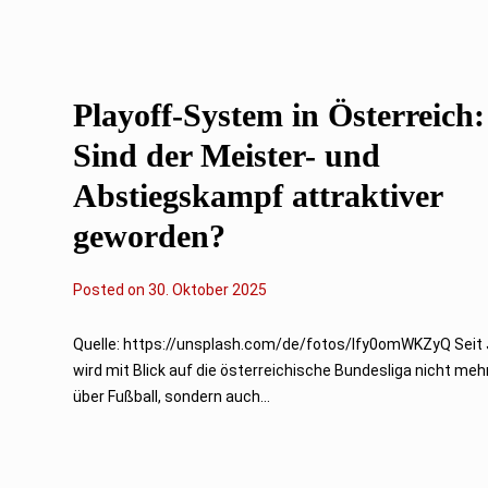
0
2
5
Playoff-System in Österreich:
Sind der Meister- und
Abstiegskampf attraktiver
geworden?
Posted on
3
30. Oktober 2025
0
.
O
Quelle: https://unsplash.com/de/fotos/Ify0omWKZyQ Seit
k
wird mit Blick auf die österreichische Bundesliga nicht meh
t
o
über Fußball, sondern auch...
b
e
r
2
0