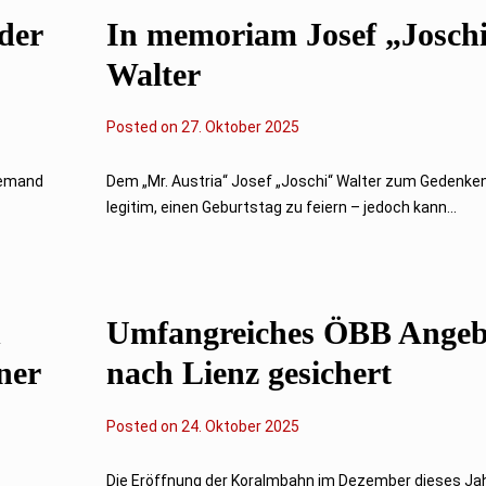
der
In memoriam Josef „Josch
Walter
Posted on
2
27. Oktober 2025
7
.
O
jemand
Dem „Mr. Austria“ Josef „Joschi“ Walter zum Gedenken
k
legitim, einen Geburtstag zu feiern – jedoch kann...
t
o
b
e
r
2
0
n
Umfangreiches ÖBB Angeb
2
5
ner
nach Lienz gesichert
Posted on
2
24. Oktober 2025
4
.
O
Die Eröffnung der Koralmbahn im Dezember dieses Ja