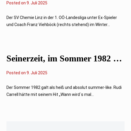
Posted on
9
9. Juli 2025
.
J
u
Der SV Chemie Linz in der 1. OÖ-Landesliga unter Ex-Spieler
l
und Coach Franz Viehböck (rechts stehend) im Winter...
i
2
0
2
5
Seinerzeit, im Sommer 1982 …
Posted on
9
9. Juli 2025
.
J
u
Der Sommer 1982 galt als heiß und absolut summer-like. Rudi
l
Carrell hätte mit seinem Hit „Wann wird´s mal...
i
2
0
2
5