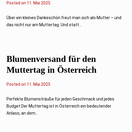
Posted on
1
11. Mai 2025
1
.
M
Über ein kleines Dankeschön freut man sich als Mutter – und
a
das nicht nur am Muttertag. Und statt...
i
2
0
2
5
Blumenversand für den
Muttertag in Österreich
Posted on
1
11. Mai 2025
1
.
M
Perfekte Blumensträuße für jeden Geschmack und jedes
a
Budget Der Muttertag ist in Österreich ein bedeutender
i
2
Anlass, an dem...
0
2
5