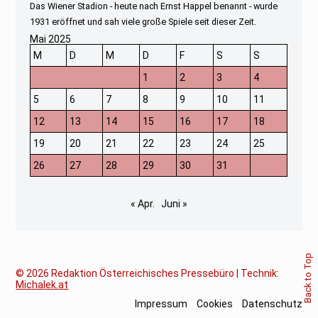
Das Wiener Stadion - heute nach Ernst Happel benannt - wurde
1931 eröffnet und sah viele große Spiele seit dieser Zeit.
Mai 2025
M
D
M
D
F
S
S
1
2
3
4
5
6
7
8
9
10
11
12
13
14
15
16
17
18
19
20
21
22
23
24
25
26
27
28
29
30
31
« Apr.
Juni »
Back to Top
© 2026
Redaktion Österreichisches Pressebüro | Technik:
Michalek.at
Impressum
Cookies
Datenschutz