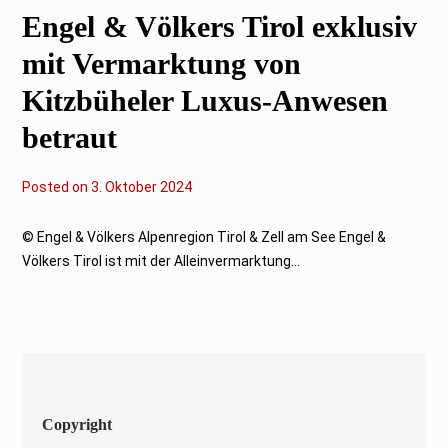
4
Engel & Völkers Tirol exklusiv
mit Vermarktung von
Kitzbüheler Luxus-Anwesen
betraut
Posted on
3
3. Oktober 2024
.
O
k
© Engel & Völkers Alpenregion Tirol & Zell am See Engel &
t
Völkers Tirol ist mit der Alleinvermarktung...
o
b
e
r
2
0
2
4
Copyright