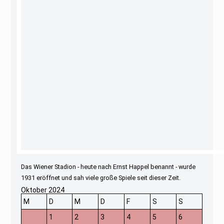
Das Wiener Stadion - heute nach Ernst Happel benannt - wurde
1931 eröffnet und sah viele große Spiele seit dieser Zeit.
Oktober 2024
M
D
M
D
F
S
S
1
2
3
4
5
6