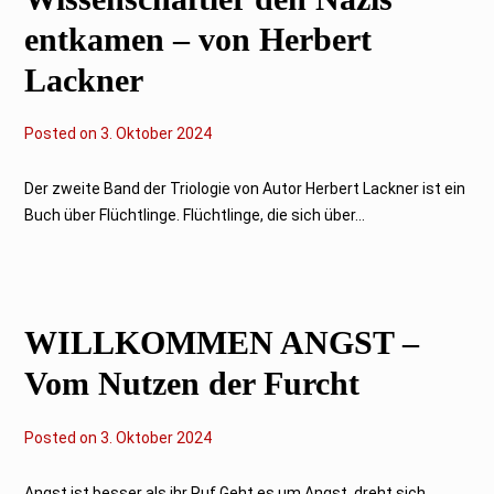
entkamen – von Herbert
Lackner
Posted on
3
3. Oktober 2024
.
O
k
Der zweite Band der Triologie von Autor Herbert Lackner ist ein
t
Buch über Flüchtlinge. Flüchtlinge, die sich über...
o
b
e
r
2
0
2
WILLKOMMEN ANGST –
4
Vom Nutzen der Furcht
Posted on
3
3. Oktober 2024
.
O
k
Angst ist besser als ihr Ruf Geht es um Angst, dreht sich