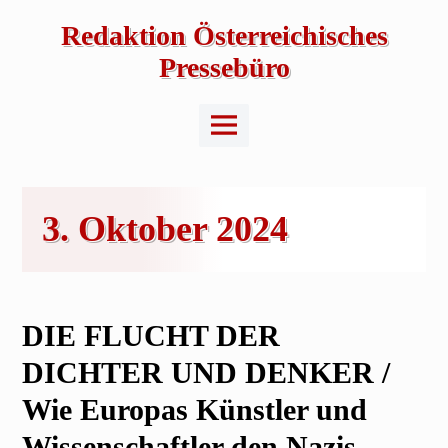
Skip
to
Redaktion Österreichisches
content
Pressebüro
Main
Menu
3. Oktober 2024
DIE FLUCHT DER
DICHTER UND DENKER /
Wie Europas Künstler und
Wissenschaftler den Nazis