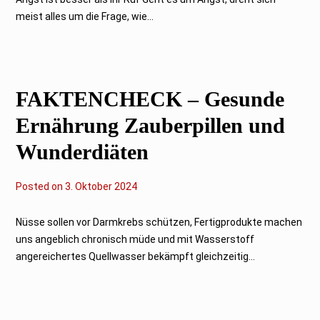
t
meist alles um die Frage, wie...
o
b
e
r
2
0
2
FAKTENCHECK – Gesunde
4
Ernährung Zauberpillen und
Wunderdiäten
Posted on
3
3. Oktober 2024
.
O
k
Nüsse sollen vor Darmkrebs schützen, Fertigprodukte machen
t
uns angeblich chronisch müde und mit Wasserstoff
o
b
angereichertes Quellwasser bekämpft gleichzeitig...
e
r
2
0
2