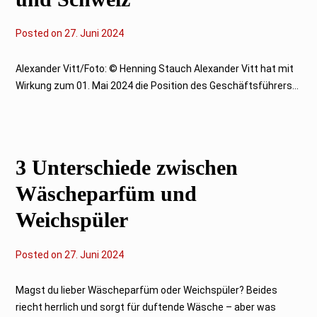
Posted on
2
27. Juni 2024
7
.
J
Alexander Vitt/Foto: © Henning Stauch Alexander Vitt hat mit
u
Wirkung zum 01. Mai 2024 die Position des Geschäftsführers...
n
i
2
0
2
4
3 Unterschiede zwischen
Wäscheparfüm und
Weichspüler
Posted on
2
27. Juni 2024
7
.
J
Magst du lieber Wäscheparfüm oder Weichspüler? Beides
u
riecht herrlich und sorgt für duftende Wäsche – aber was
n