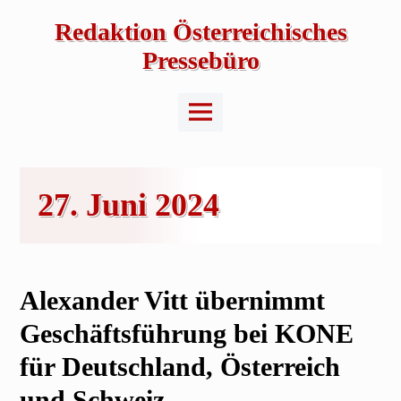
Skip
to
Redaktion Österreichisches
content
Pressebüro
Main
Menu
27. Juni 2024
Alexander Vitt übernimmt
Geschäftsführung bei KONE
für Deutschland, Österreich
und Schweiz