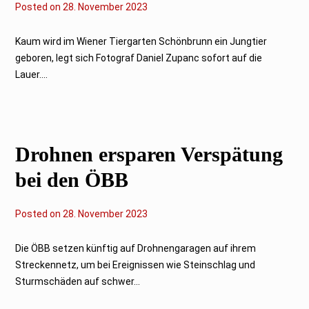
Posted on
2
28. November 2023
9
.
N
Kaum wird im Wiener Tiergarten Schönbrunn ein Jungtier
o
geboren, legt sich Fotograf Daniel Zupanc sofort auf die
v
e
Lauer....
m
b
e
r
2
0
Drohnen ersparen Verspätung
2
3
bei den ÖBB
Posted on
2
28. November 2023
9
.
N
Die ÖBB setzen künftig auf Drohnengaragen auf ihrem
o
Streckennetz, um bei Ereignissen wie Steinschlag und
v
e
Sturmschäden auf schwer...
m
b