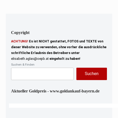
e
r
2
0
2
3
Copyright
ACHTUNG!
Es ist NICHT gestattet, FOTOS und TEXTE von
dieser Website zu verwenden, ohne vorher die ausdrückliche
schriftliche Erlaubnis des Betreibers unter
elisabeth.aglas@oepb.at
eingeholt zu haben!
Suchen & Finden
Suchen
Aktueller Goldpreis - www.goldankauf-bayern.de