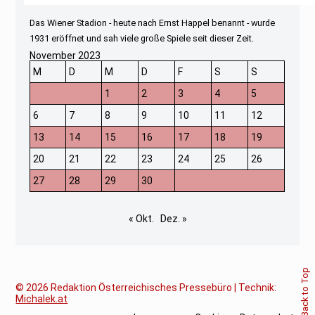
Das Wiener Stadion - heute nach Ernst Happel benannt - wurde
1931 eröffnet und sah viele große Spiele seit dieser Zeit.
November 2023
M
D
M
D
F
S
S
1
2
3
4
5
6
7
8
9
10
11
12
13
14
15
16
17
18
19
20
21
22
23
24
25
26
27
28
29
30
« Okt.
Dez. »
Back to Top
© 2026
Redaktion Österreichisches Pressebüro | Technik:
Michalek.at