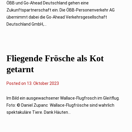
O
ÖBB und Go-Ahead Deutschland gehen eine
k
Zukunftspartnerschaft ein. Die ÖBB-Personenverkehr AG
t
o
übernimmt dabei die Go-Ahead Verkehrsgesellschaft
b
Deutschland GmbH,...
e
r
2
0
2
3
Fliegende Frösche als Kot
getarnt
Posted on
1
13. Oktober 2023
3
.
O
Im Bild ein ausgewachsener Wallace-Flugfrosch im Gleitflug.
k
Foto: © Daniel Zupanc Wallace-Flugfrösche sind wahrlich
t
o
spektakuläre Tiere. Dank Häuten...
b
e
r
2