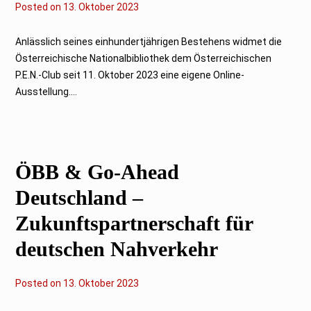
Posted on
1
13. Oktober 2023
3
.
O
Anlässlich seines einhundertjährigen Bestehens widmet die
k
Österreichische Nationalbibliothek dem Österreichischen
t
o
P.E.N.-Club seit 11. Oktober 2023 eine eigene Online-
b
Ausstellung....
e
r
2
0
2
3
ÖBB & Go-Ahead
Deutschland –
Zukunftspartnerschaft für
deutschen Nahverkehr
Posted on
1
13. Oktober 2023
3
.