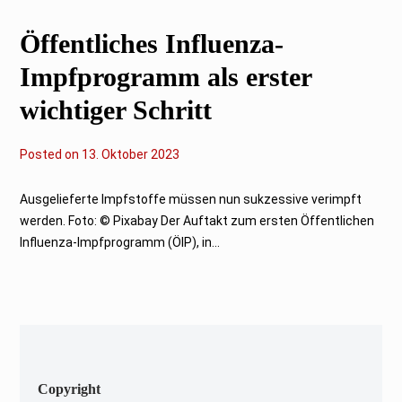
0
2
Öffentliches Influenza-
3
Impfprogramm als erster
wichtiger Schritt
Posted on
1
13. Oktober 2023
3
.
O
Ausgelieferte Impfstoffe müssen nun sukzessive verimpft
k
werden. Foto: © Pixabay Der Auftakt zum ersten Öffentlichen
t
o
Influenza-Impfprogramm (ÖIP), in...
b
e
r
2
0
2
3
Copyright