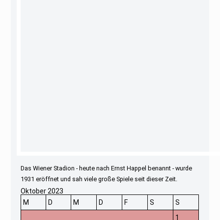
Das Wiener Stadion - heute nach Ernst Happel benannt - wurde
1931 eröffnet und sah viele große Spiele seit dieser Zeit.
Oktober 2023
M
D
M
D
F
S
S
1