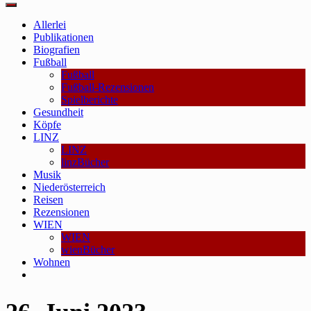
Main
Menu
Allerlei
Publikationen
Biografien
Fußball
Fußball
Fußball-Rezensionen
Spielberichte
Gesundheit
Köpfe
LINZ
LINZ
linzBücher
Musik
Niederösterreich
Reisen
Rezensionen
WIEN
WIEN
wienBücher
Wohnen